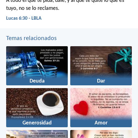
A todo el que te pida, dale, y al que te quite lo que es
tuyo, no se lo reclames.
Lucas 6:30 - LBLA
Temas relacionados
Deuda
Dar
Generosidad
Amor