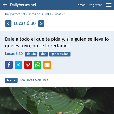
DailyVerses.net
Temas
Registrar
DailyVerses.net
›
Libros de la Biblia
›
Lucas
›
6
Lucas 6:30
Dale a todo el que te pida y, si alguien se lleva lo
que es tuyo, no se lo reclames.
Lucas 6:30
deuda
dar
generosidad
Lea
Lucas 6
en línea
NVI