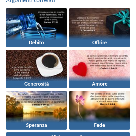
Argomenti correlati
Debito
Offrire
Generosità
Amore
Speranza
Fede