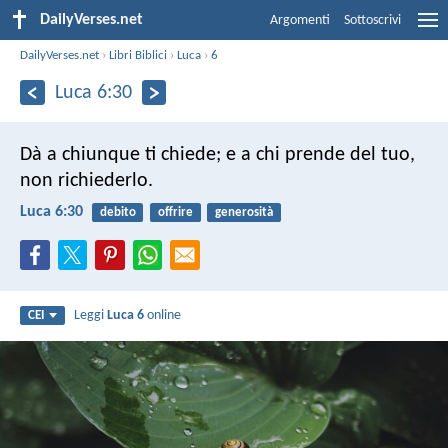
DailyVerses.net
Argomenti
Sottoscrivi
DailyVerses.net
›
Libri Biblici
›
Luca
›
6
Luca 6:30
Dà a chiunque ti chiede; e a chi prende del tuo,
non richiederlo.
Luca 6:30
debito
offrire
generosità
Leggi
Luca 6
online
CEI