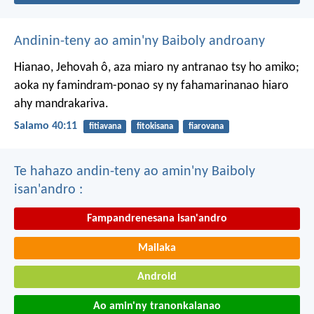
Andinin-teny ao amin'ny Baiboly androany
Hianao, Jehovah ô, aza miaro ny antranao tsy ho amiko;
aoka ny famindram-ponao sy ny fahamarinanao hiaro
ahy mandrakariva.
Salamo 40:11
fitiavana
fitokisana
fiarovana
Te hahazo andin-teny ao amin'ny Baiboly
isan'andro :
Fampandrenesana isan'andro
Mailaka
Android
Ao amin'ny tranonkalanao