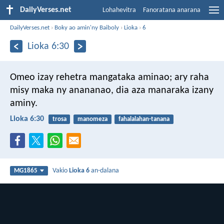
DailyVerses.net
Lohahevitra
Fanoratana anarana
DailyVerses.net
›
Boky ao amin'ny Baiboly
›
Lioka
›
6
Lioka 6:30
Omeo izay rehetra mangataka aminao; ary raha
misy maka ny anananao, dia aza manaraka izany
aminy.
Lioka 6:30
trosa
manomeza
fahalalahan-tanana
Vakio
Lioka 6
an-dalana
MG1865