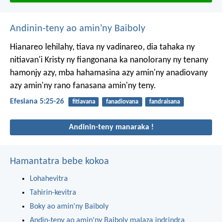
Andinin-teny ao amin'ny Baiboly
Hianareo lehilahy, tiava ny vadinareo, dia tahaka ny
nitiavan'i Kristy ny fiangonana ka nanolorany ny tenany
hamonjy azy, mba hahamasina azy amin'ny anadiovany
azy amin'ny rano fanasana amin'ny teny.
Efesiana 5:25-26
fitiavana
fanadiovana
fandraisana
Andinin-teny manaraka !
Hamantatra bebe kokoa
Lohahevitra
Tahirin-kevitra
Boky ao amin'ny Baiboly
Andin-teny ao amin'ny Baiboly malaza indrindra