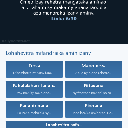
Lohahevitra mifandraika amin'izany
Trosa
Manomeza
Misambotra ny ratsy fanahy...
Aoka ny olona rehetra...
Fahalalahan-tanana
Fitiavana
Izay manisy soa olona...
Ny fitiavana mahari-po sady...
Fanantenana
Finoana
Fa Izaho mahalala ny...
Koa lazaiko aminareo: Na...
Lohahevitra hafa...