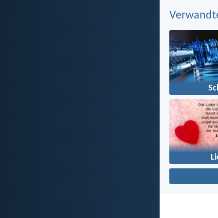
Verwandt
Sc
L