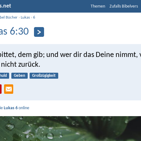
s.net
Themen
Zufalls Bibelvers
ibel Bücher
›
Lukas
›
6
as 6:30
bittet, dem gib; und wer dir das Deine nimmt,
 nicht zurück.
huld
Geben
Großzügigkeit
Sie
Lukas 6
online