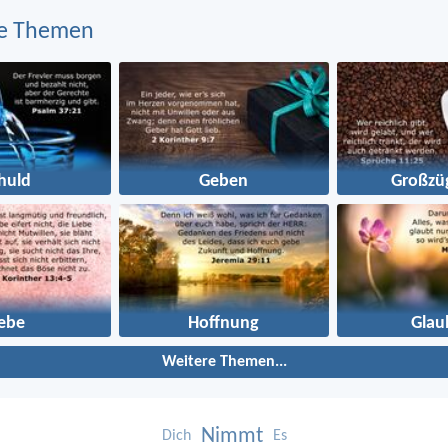
e Themen
huld
Geben
Großzüg
iebe
Hoffnung
Glau
Weitere Themen...
Nimmt
Dich
Es