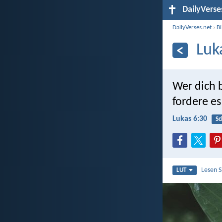
DailyVerse
DailyVerses.net
›
B
Luk
Wer dich 
fordere es
Lukas 6:30
Sc
Lesen 
LUT