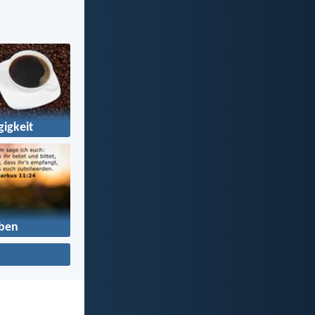
igkeit
ben