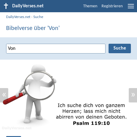
DailyVerses.net
Themen
Registrieren
DailyVerses.net
›
Suche
Bibelverse über 'Von'
«
»