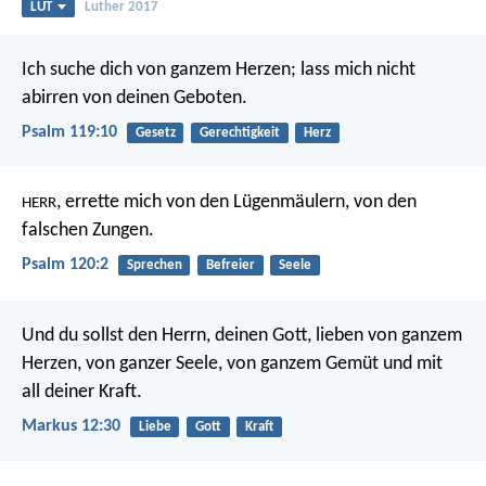
LUT
Luther 2017
Ich suche dich von ganzem Herzen;
lass mich nicht
abirren von deinen Geboten.
Psalm 119:10
Gesetz
Gerechtigkeit
Herz
, errette mich von den Lügenmäulern,
von den
HERR
falschen Zungen.
Psalm 120:2
Sprechen
Befreier
Seele
Und du sollst den Herrn, deinen Gott, lieben von ganzem
Herzen, von ganzer Seele, von ganzem Gemüt und mit
all deiner Kraft.
Markus 12:30
Liebe
Gott
Kraft