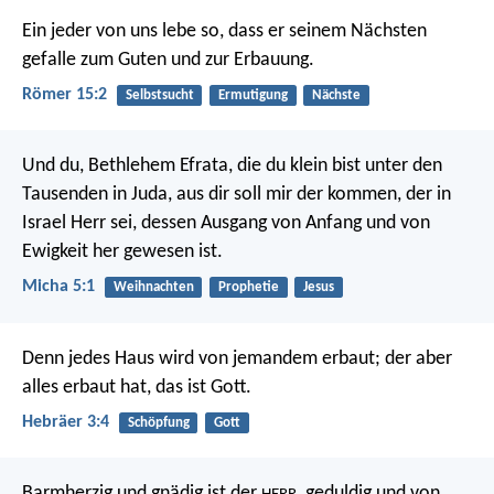
Ein jeder von uns lebe so, dass er seinem Nächsten
gefalle zum Guten und zur Erbauung.
Römer 15:2
Selbstsucht
Ermutigung
Nächste
Und du, Bethlehem Efrata, die du klein bist unter den
Tausenden in Juda, aus dir soll mir der kommen, der in
Israel Herr sei, dessen Ausgang von Anfang und von
Ewigkeit her gewesen ist.
Micha 5:1
Weihnachten
Prophetie
Jesus
Denn jedes Haus wird von jemandem erbaut; der aber
alles erbaut hat, das ist Gott.
Hebräer 3:4
Schöpfung
Gott
Barmherzig und gnädig ist der
,
geduldig und von