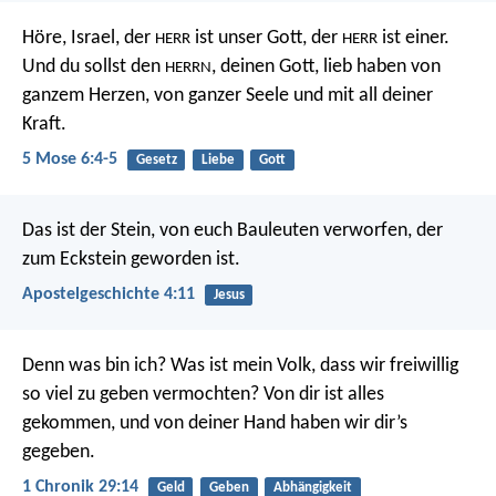
Höre, Israel, der
ist unser Gott, der
ist einer.
HERR
HERR
Und du sollst den
, deinen Gott, lieb haben von
HERRN
ganzem Herzen, von ganzer Seele und mit all deiner
Kraft.
5 Mose 6:4-5
Gesetz
Liebe
Gott
Das ist der Stein, von euch Bauleuten verworfen, der
zum Eckstein geworden ist.
Apostelgeschichte 4:11
Jesus
Denn was bin ich? Was ist mein Volk, dass wir freiwillig
so viel zu geben vermochten? Von dir ist alles
gekommen, und von deiner Hand haben wir dir’s
gegeben.
1 Chronik 29:14
Geld
Geben
Abhängigkeit