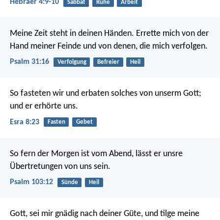
Hebräer 4:9-10
Sabbat
Ruhe
Arbeit
Meine Zeit steht in deinen Händen.
Errette mich von der
Hand meiner Feinde
und von denen, die mich verfolgen.
Psalm 31:16
Verfolgung
Befreier
Heil
So fasteten wir und erbaten solches von unserm Gott;
und er erhörte uns.
Esra 8:23
Fasten
Gebet
So fern der Morgen ist vom Abend,
lässt er unsre
Übertretungen von uns sein.
Psalm 103:12
Sünde
Heil
Gott, sei mir gnädig nach deiner Güte,
und tilge meine