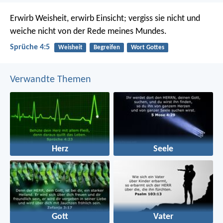
Erwirb Weisheit, erwirb Einsicht;
vergiss sie nicht und
weiche nicht von der Rede meines Mundes.
Sprüche 4:5
Weisheit
Begreifen
Wort Gottes
Verwandte Themen
Herz
Seele
Gott
Vater