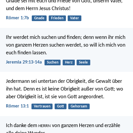
Gnade sei mit euch und Friede von Gott, unserm Vater,
und dem Herrn Jesus Christus!
Römer 1:7b
Gnade
Frieden
Vater
Ihr werdet mich suchen und finden; denn wenn ihr mich
von ganzem Herzen suchen werdet, so will ich mich von
euch finden lassen.
Jeremia 29:13-14a
Suchen
Herz
Seele
Jedermann sei untertan der Obrigkeit, die Gewalt über
ihn hat. Denn es ist keine Obrigkeit außer von Gott; wo
aber Obrigkeit ist, ist sie von Gott angeordnet.
Römer 13:1
Vertrauen
Gott
Gehorsam
Ich danke dem
von ganzem Herzen
und erzähle
HERRN