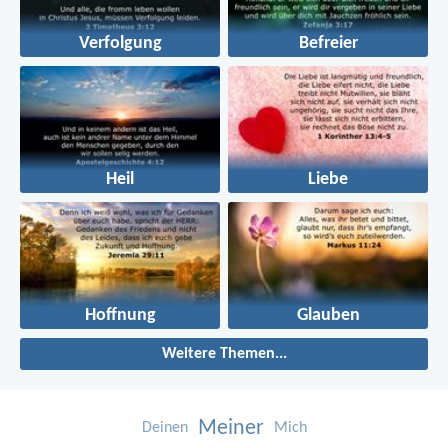
Verfolgung
Befreier
Heil
Liebe
Hoffnung
Glauben
Weitere Themen...
Meiner
Deinen
Mich