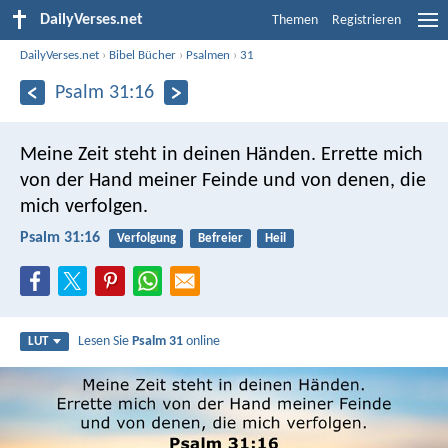
DailyVerses.net
Themen
Registrieren
DailyVerses.net
›
Bibel Bücher
›
Psalmen
›
31
Psalm 31:16
Meine Zeit steht in deinen Händen.
Errette mich
von der Hand meiner Feinde
und von denen, die
mich verfolgen.
Psalm 31:16
Verfolgung
Befreier
Heil
Lesen Sie
Psalm 31
online
LUT