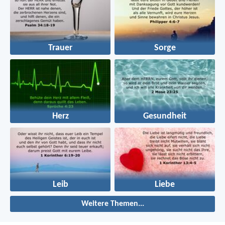
Trauer
Sorge
Herz
Gesundheit
Leib
Liebe
Weitere Themen...