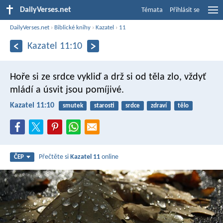
DailyVerses.net
Témata
Přihlásit se
DailyVerses.net
›
Biblické knihy
›
Kazatel
›
11
Kazatel 11:10
Hoře si ze srdce vykliď
a drž si od těla zlo,
vždyť
mládí a úsvit jsou pomíjivé.
Kazatel 11:10
smutek
starosti
srdce
zdraví
tělo
Přečtěte si
Kazatel 11
online
ČEP