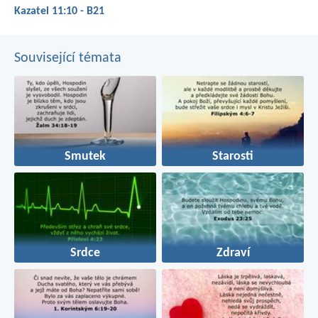
Kazatel 11:10 - B21
Související témata
Smutek
Starosti
Srdce
Zdraví