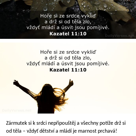
Zármutek si k srdci nepřipouštěj
a všechny potíže drž si
od těla –
vždyť dětství a mládí je marnost prchavá!