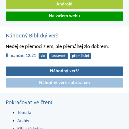
Android
Na vašem webu
Náhodný Biblický verš
Nedej se přemoci zlem, ale přemáhej zlo dobrem.
Římanům 12:21
zlo
laskavost
přemáhání
Náhodný verš!
Náhodný verš s obrázkem
Pokračovat ve čtení
Témata
Archiv