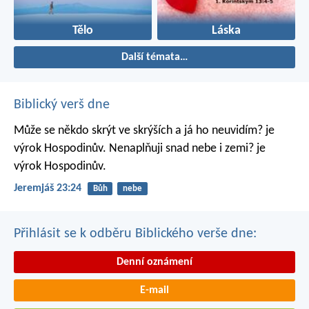
Tělo
Láska
Další témata…
Biblický verš dne
Může se někdo skrýt ve skrýších
a já ho neuvidím? je
výrok Hospodinův.
Nenaplňuji snad nebe i zemi? je
výrok Hospodinův.
Jeremjáš 23:24
Bůh
nebe
Přihlásit se k odběru Biblického verše dne:
Denní oznámení
E-mail