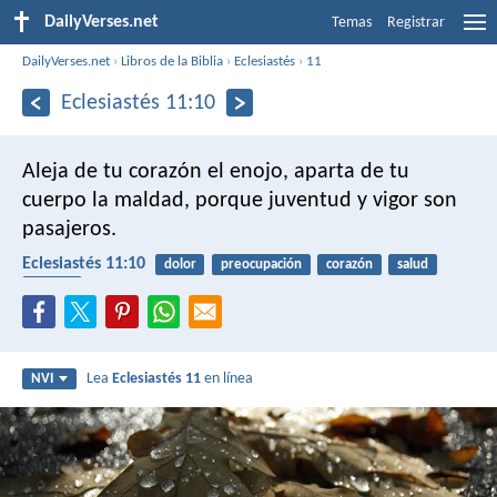
DailyVerses.net
Temas
Registrar
DailyVerses.net
›
Libros de la Biblia
›
Eclesiastés
›
11
Eclesiastés 11:10
Aleja de tu corazón el enojo,
aparta de tu
cuerpo la maldad,
porque juventud y vigor son
pasajeros.
Eclesiastés 11:10
dolor
preocupación
corazón
salud
cuerpo
Lea
Eclesiastés 11
en línea
NVI