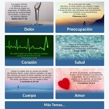
Dolor
Preocupación
Corazón
Salud
Cuerpo
Amor
Más Temas...