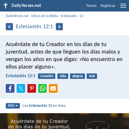
DailyVerses.net
Temas
Registrar
DailyVerses.net
›
Libros de la Biblia
›
Eclesiastés
›
12
Eclesiastés 12:1
Acuérdate de tu Creador
en los días de tu
juventud,
antes de que lleguen los días malos
y
vengan los años en que digas:
«No encuentro en
ellos placer alguno».
Eclesiastés 12:1
creación
vida
alegría
mal
Lea
Eclesiastés 12
en línea
NVI