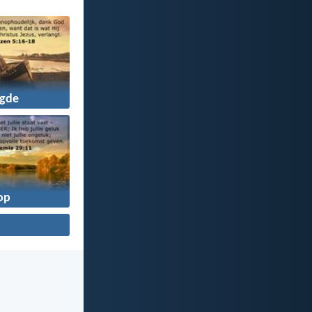
gde
op