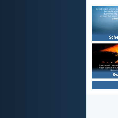
Sch
K