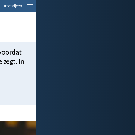
Inschrijven
voordat
zegt: In