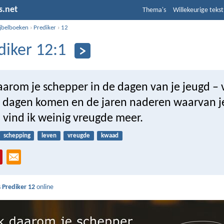
s.net
Thema's
Willekeurige tekst
ijbelboeken
›
Prediker
›
12
diker 12:1
arom je schepper in de dagen van je jeugd – 
e dagen komen en de jaren naderen waarvan je 
 vind ik weinig vreugde meer.
schepping
leven
vreugde
kwaad
s
Prediker 12
online