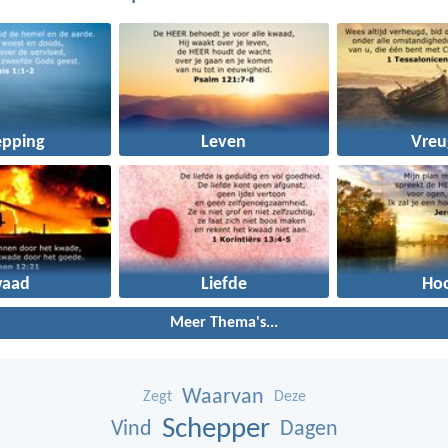
epping
Leven
Vreu
waad
Liefde
Ho
Meer Thema's...
Waarvan
Zegt
Deze
Schepper
Vind
Dagen