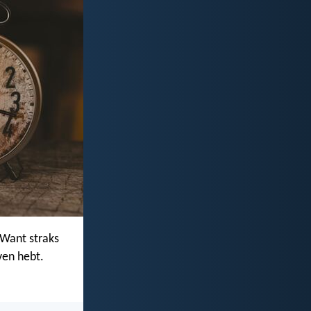
 Want straks
ven hebt.