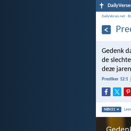
DailyVerse
DailyVerses.net
›
B
Pre
Gedenk da
de slecht
deze jaren
Prediker 12:1
Lee
NBV21