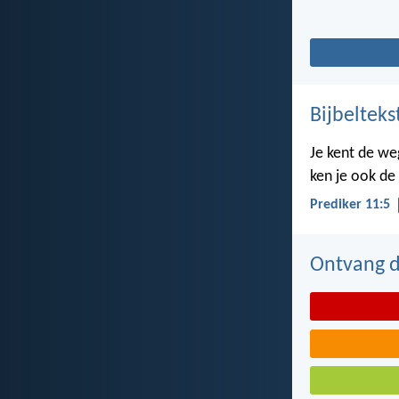
Bijbelteks
Je kent de we
ken je ook de
Prediker 11:5
Ontvang de