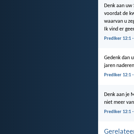
Denk aan uw 
voordat de k
waarvan u zeg
Ik vind er gee
Prediker 12:1 
Gedenk dan u
jaren naderen
Prediker 12:1 
Denk aan je M
niet meer van
Prediker 12:1 
Gerelate