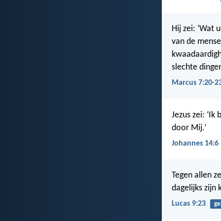
Hij zei: ‘Wat
van de mensen
kwaadaardighe
slechte dinge
Marcus 7:20-2
Jezus zei: ‘I
door Mij.’
Johannes 14:6
Tegen allen z
dagelijks zijn
Lucas 9:23
ge