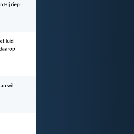
 Hij riep:
et luid
 daarop
aan wil