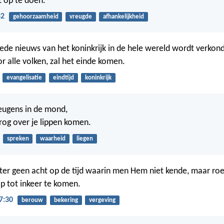
 op te doen.
32
gehoorzaamheid
vreugde
afhankelijkheid
oede nieuws van het koninkrijk in de hele wereld wordt verkond
r alle volken, zal het einde komen.
evangelisatie
eindtijd
koninkrijk
eugens in de mond,
rog over je lippen komen.
spreken
waarheid
liegen
ter geen acht op de tijd waarin men Hem niet kende, maar roe
p tot inkeer te komen.
7:30
berouw
bekering
vergeving