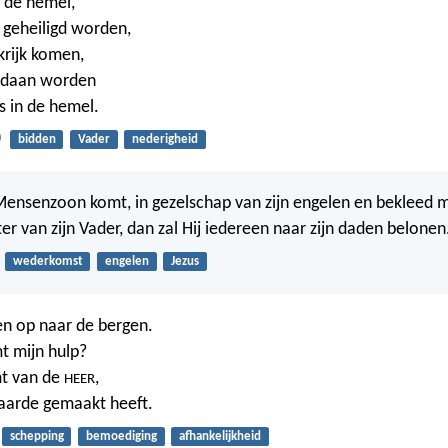
 de hemel,
 geheiligd worden,
krijk komen,
gedaan worden
s in de hemel.
0
bidden
Vader
nederigheid
ensenzoon komt, in gezelschap van zijn engelen en bekleed 
ter van zijn Vader, dan zal Hij iedereen naar zijn daden belonen
wederkomst
engelen
Jezus
gen op naar de bergen.
t mijn hulp?
mt van de
,
HEER
aarde gemaakt heeft.
schepping
bemoediging
afhankelijkheid