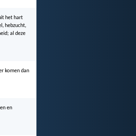
it het hart
l, hebzucht,
eid; al deze
der komen dan
nen en