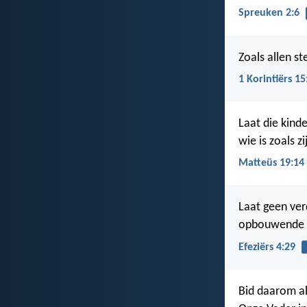
Spreuken 2:6
Zoals allen st
1 Korintiërs 15
Laat die kind
wie is zoals zij
Matteüs 19:14
Laat geen ver
opbouwende w
Efeziërs 4:29
Bid daarom al