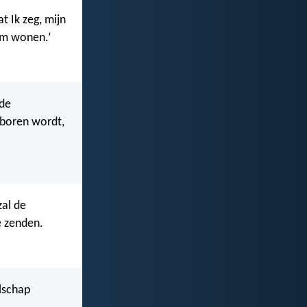
t Ik zeg, mijn
em wonen.’
 de
eboren wordt,
zal de
ie zenden.
lschap