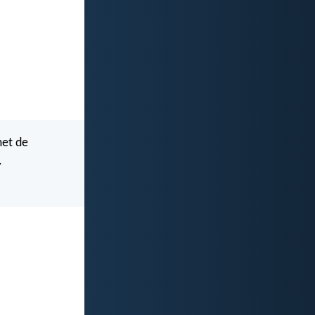
met de
.