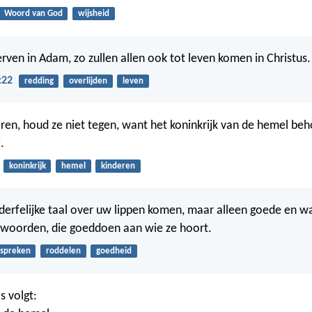
Woord van God
wijsheid
erven in Adam, zo zullen allen ook tot leven komen in Christus.
:22
redding
overlijden
leven
eren, houd ze niet tegen, want het koninkrijk van de hemel be
.
koninkrijk
hemel
kinderen
derfelijke taal over uw lippen komen, maar alleen goede en w
oorden, die goeddoen aan wie ze hoort.
spreken
roddelen
goedheid
s volgt: