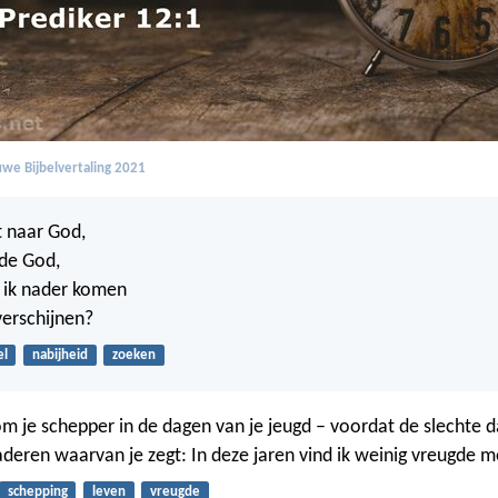
we Bijbelvertaling 2021
t naar God,
nde God,
ik nader komen
erschijnen?
el
nabijheid
zoeken
 je schepper in de dagen van je jeugd – voordat de slechte
aderen waarvan je zegt: In deze jaren vind ik weinig vreugde m
schepping
leven
vreugde