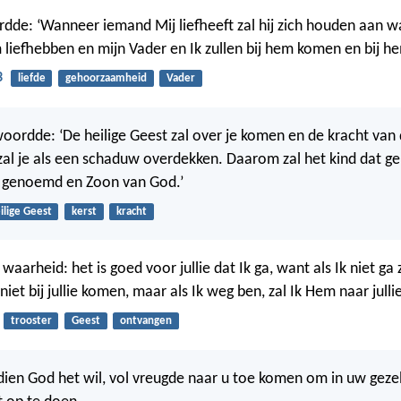
dde: ‘Wanneer iemand Mij liefheeft zal hij zich houden aan wa
 liefhebben en mijn Vader en Ik zullen bij hem komen en bij h
3
liefde
gehoorzaamheid
Vader
oordde: ‘De heilige Geest zal over je komen en de kracht van
zal je als een schaduw overdekken. Daarom zal het kind dat g
n genoemd en Zoon van God.’
ilige Geest
kerst
kracht
 waarheid: het is goed voor jullie dat Ik ga, want als Ik niet ga 
niet bij jullie komen, maar als Ik weg ben, zal Ik Hem naar jull
trooster
Geest
ontvangen
ndien God het wil, vol vreugde naar u toe komen om in uw geze