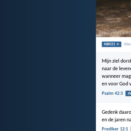
NBV21
Nieu
Mijn ziel dors
naar de leve
wanneer mag 
en voor God v
Psalm 42:3
zi
Gedenk daarom
en de jaren n
Prediker 12:1