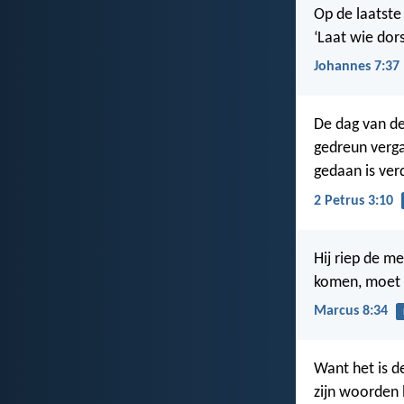
Op de laatste 
‘Laat wie dors
Johannes 7:37
De dag van de
gedreun verga
gedaan is ver
2 Petrus 3:10
Hij riep de me
komen, moet z
Marcus 8:34
Want het is 
zijn woorden 