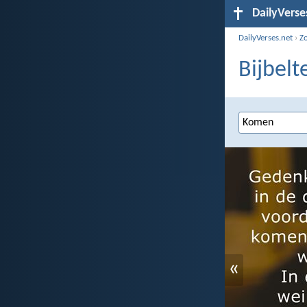
DailyVerse
DailyVerses.net
›
Z
Bijbelt
«