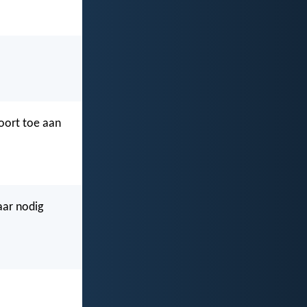
hoort toe aan
aar nodig