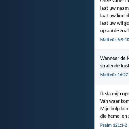
Onze Vader in
laat uw naam
laat uw konin
laat uw wil 
op aarde zoal
Matteüs 6:9-1
Wanneer de M
stralende luis
Matteüs 16:27
Ik sla mijn o
Van waar kom
Mijn hulp ko
die hemel en 
Psalm 121:1-2