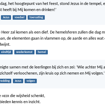
dag, het hoogtepunt van het feest, stond Jezus in de tempel, en
t heeft bij Mij komen en drinken!’
Jezus
voedsel
toerusting
 Heer zal komen als een dief. De hemelsferen zullen die dag m
an, de elementen gaan in vlammen op, de aarde en alles wat
dwijnt.
eindtijd
wederkomst
hemel
nigte samen met de leerlingen bij zich en zei: ‘Wie achter Mij 
ichzelf verloochenen, zijn kruis op zich nemen en Mij volgen.’
redding
Jezus
volgen
de
die wijsheid schenkt,
HEER
bieden kennis en inzicht.