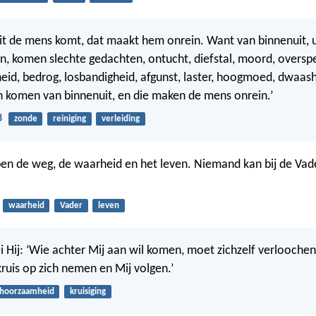
 uit de mens komt, dat maakt hem onrein. Want van binnenuit, u
, komen slechte gedachten, ontucht, diefstal, moord, overspe
id, bedrog, losbandigheid, afgunst, laster, hoogmoed, dwaash
n komen van binnenuit, en die maken de mens onrein.’
3
zonde
reiniging
verleiding
k ben de weg, de waarheid en het leven. Niemand kan bij de Va
waarheid
Vader
leven
ei Hij: ‘Wie achter Mij aan wil komen, moet zichzelf verlooche
 kruis op zich nemen en Mij volgen.’
hoorzaamheid
kruisiging