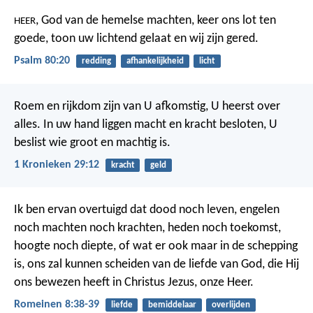
, God van de hemelse machten, keer ons lot ten
HEER
goede,
toon uw lichtend gelaat en wij zijn gered.
Psalm 80:20
redding
afhankelijkheid
licht
Roem en rijkdom zijn van U afkomstig, U heerst over
alles. In uw hand liggen macht en kracht besloten, U
beslist wie groot en machtig is.
1 Kronieken 29:12
kracht
geld
Ik ben ervan overtuigd dat dood noch leven, engelen
noch machten noch krachten, heden noch toekomst,
hoogte noch diepte, of wat er ook maar in de schepping
is, ons zal kunnen scheiden van de liefde van God, die Hij
ons bewezen heeft in Christus Jezus, onze Heer.
Romeinen 8:38-39
liefde
bemiddelaar
overlijden