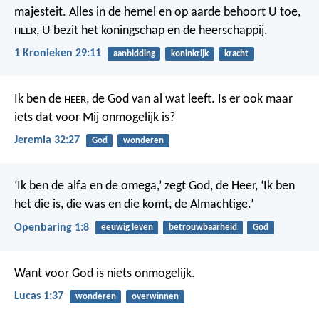
majesteit. Alles in de hemel en op aarde behoort U toe,
, U bezit het koningschap en de heerschappij.
HEER
1 Kronieken 29:11
aanbidding
koninkrijk
kracht
Ik ben de
, de God van al wat leeft. Is er ook maar
HEER
iets dat voor Mij onmogelijk is?
Jeremia 32:27
God
wonderen
‘Ik ben de alfa en de omega,’ zegt God, de Heer, ‘Ik ben
het die is, die was en die komt, de Almachtige.’
Openbaring 1:8
eeuwig leven
betrouwbaarheid
God
Want voor God is niets onmogelijk.
Lucas 1:37
wonderen
overwinnen