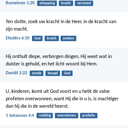
Romeinen 1:20
schepping
kracht
verstand
Ten slotte, zoek uw kracht in de Heer, in de kracht van
zijn macht.
Efeziërs 6:10
God
kracht
zoeken
Hij onthult diepe, verborgen dingen,
Hij weet wat in
duister is gehuld,
en het licht woont bij Hem.
Daniël 2:22
zonde
kwaad
God
U, kinderen, komt uit God voort en u hebt de valse
profeten overwonnen, want Hij die in u is, is machtiger
dan hij die in de wereld heerst.
1 Johannes 4:4
redding
overwinnen
profetie