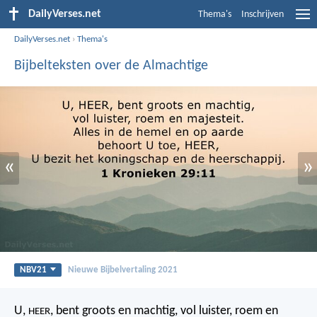
DailyVerses.net
Thema's
Inschrijven
DailyVerses.net
›
Thema's
Bijbelteksten over de Almachtige
«
»
NBV21
Nieuwe Bijbelvertaling 2021
U,
, bent groots en machtig, vol luister, roem en
HEER