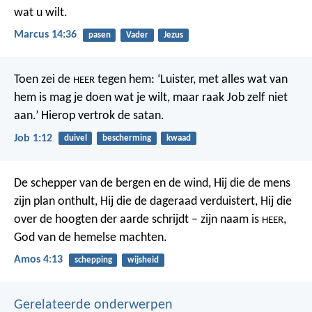
wat u wilt.
Marcus 14:36
pasen
Vader
Jezus
Toen zei de
tegen hem: ‘Luister, met alles wat van
HEER
hem is mag je doen wat je wilt, maar raak Job zelf niet
aan.’ Hierop vertrok de satan.
Job 1:12
duivel
bescherming
kwaad
De schepper van de bergen en de wind,
Hij die de mens
zijn plan onthult,
Hij die de dageraad verduistert,
Hij die
over de hoogten der aarde schrijdt –
zijn naam is
,
HEER
God van de hemelse machten.
Amos 4:13
schepping
wijsheid
Gerelateerde onderwerpen