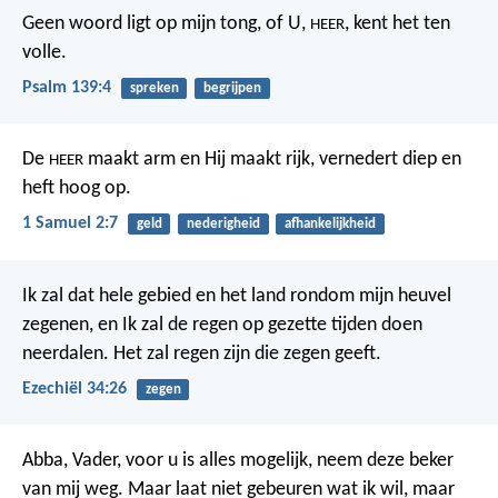
Geen woord ligt op mijn tong,
of U,
, kent het ten
HEER
volle.
Psalm 139:4
spreken
begrijpen
De
maakt arm en Hij maakt rijk,
vernedert diep en
HEER
heft hoog op.
1 Samuel 2:7
geld
nederigheid
afhankelijkheid
Ik zal dat hele gebied en het land rondom mijn heuvel
zegenen, en Ik zal de regen op gezette tijden doen
neerdalen. Het zal regen zijn die zegen geeft.
Ezechiël 34:26
zegen
Abba, Vader, voor u is alles mogelijk, neem deze beker
van mij weg. Maar laat niet gebeuren wat ik wil, maar