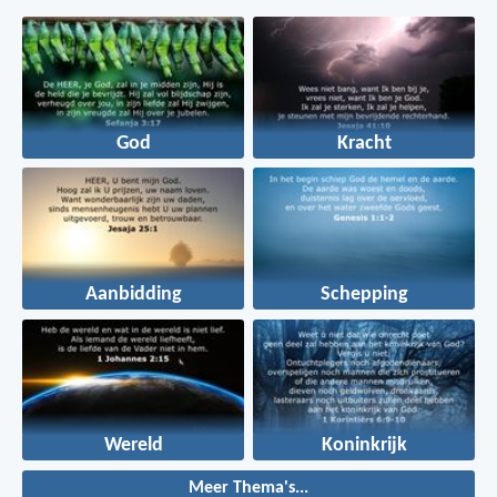
God
Kracht
Aanbidding
Schepping
Wereld
Koninkrijk
Meer Thema's...