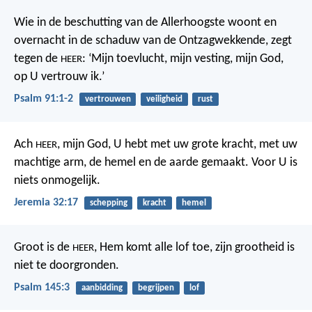
Wie in de beschutting van de Allerhoogste woont
en
overnacht in de schaduw van de Ontzagwekkende,
zegt
tegen de
: ‘Mijn toevlucht, mijn vesting,
mijn God,
HEER
op U vertrouw ik.’
Psalm 91:1-2
vertrouwen
veiligheid
rust
Ach
, mijn God, U hebt met uw grote kracht, met uw
HEER
machtige arm, de hemel en de aarde gemaakt. Voor U is
niets onmogelijk.
Jeremia 32:17
schepping
kracht
hemel
Groot is de
, Hem komt alle lof toe,
zijn grootheid is
HEER
niet te doorgronden.
Psalm 145:3
aanbidding
begrijpen
lof