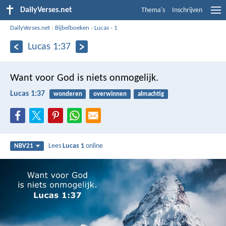
DailyVerses.net
Thema's
Inschrijven
DailyVerses.net
›
Bijbelboeken
›
Lucas
›
1
Lucas 1:37
Want voor God is niets onmogelijk.
Lucas 1:37
wonderen
overwinnen
almachtig
Lees
Lucas 1
online
NBV21