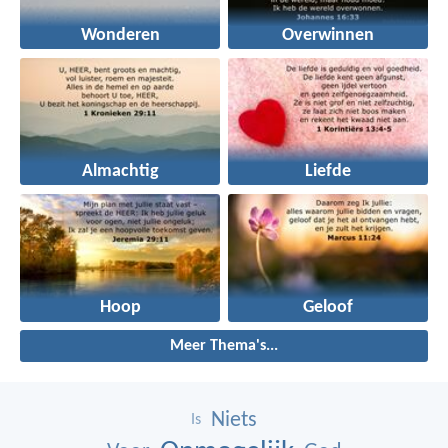
Wonderen
Overwinnen
Almachtig
Liefde
Hoop
Geloof
Meer Thema's...
Niets
Is