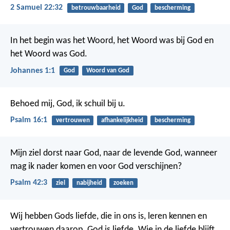
2 Samuel 22:32
betrouwbaarheid
God
bescherming
In het begin was het Woord, het Woord was bij God en
het Woord was God.
Johannes 1:1
God
Woord van God
Behoed mij, God, ik schuil bij u.
Psalm 16:1
vertrouwen
afhankelijkheid
bescherming
Mijn ziel dorst naar God,
naar de levende God,
wanneer
mag ik nader komen
en voor God verschijnen?
Psalm 42:3
ziel
nabijheid
zoeken
Wij hebben Gods liefde, die in ons is, leren kennen en
vertrouwen daarop. God is liefde. Wie in de liefde blijft,