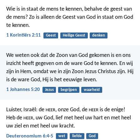
Wie is in staat de mens te kennen, behalve de geest van
de mens? Zo is alleen de Geest van God in staat om God
te kennen.
1 Korintiërs 2:11
Geest
Heilige Geest
denken
We weten ook dat de Zoon van God gekomen is en ons
inzicht heeft gegeven om de ware God te kennen. En wij
zijn in Hem, omdat we in zijn Zoon Jezus Christus zijn. Hij
is de ware God, Hij is het eeuwige leven.
1 Johannes 5:20
Jezus
begrijpen
waarheid
Luister, Israël: de
, onze God, de
is de enige!
HEER
HEER
Heb de
, uw God, lief met heel uw hart en met heel
HEER
uw ziel en met heel uw kracht.
Deuteronomium 6:4-5
wet
liefde
God