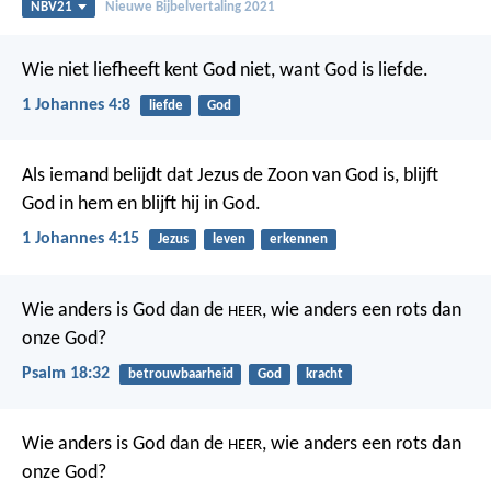
NBV21
Nieuwe Bijbelvertaling 2021
Wie niet liefheeft kent God niet, want God is liefde.
1 Johannes 4:8
liefde
God
Als iemand belijdt dat Jezus de Zoon van God is, blijft
God in hem en blijft hij in God.
1 Johannes 4:15
Jezus
leven
erkennen
Wie anders is God dan de
,
wie anders een rots dan
HEER
onze God?
Psalm 18:32
betrouwbaarheid
God
kracht
Wie anders is God dan de
,
wie anders een rots dan
HEER
onze God?