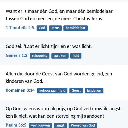
Want er is maar één God, en maar één bemiddelaar
tussen God en mensen, de mens Christus Jezus.
1 Timoteüs 2:5
God
Jezus
bemiddelaar
God zei: ‘Laat er licht zijn,’ en er was licht.
Genesis 1:3
schepping
spreken
licht
Allen die door de Geest van God worden geleid, zijn
kinderen van God.
Romeinen 8:14
gehoorzaamheid
Geest
kinderen
Op God, wiens woord ik prijs,
op God vertrouw ik, angst
ken ik niet,
wat kan een sterveling mij aandoen?
Psalm 56:5
vertrouwen
angst
Woord van God