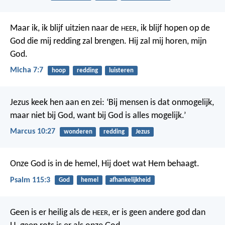
Maar ik, ik blijf uitzien naar de
, ik blijf hopen op de
HEER
God die mij redding zal brengen. Hij zal mij horen, mijn
God.
Micha 7:7
hoop
redding
luisteren
Jezus keek hen aan en zei: ‘Bij mensen is dat onmogelijk,
maar niet bij God, want bij God is alles mogelijk.’
Marcus 10:27
wonderen
redding
Jezus
Onze God is in de hemel,
Hij doet wat Hem behaagt.
Psalm 115:3
God
hemel
afhankelijkheid
Geen is er heilig als de
,
er is geen andere god dan
HEER