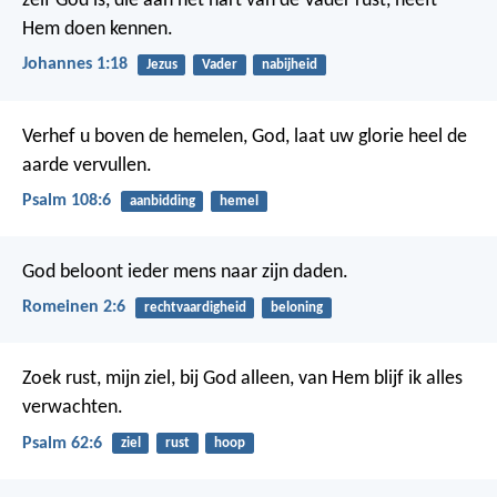
zelf God is, die aan het hart van de Vader rust, heeft
Hem doen kennen.
Johannes 1:18
Jezus
Vader
nabijheid
Verhef u boven de hemelen, God,
laat uw glorie heel de
aarde vervullen.
Psalm 108:6
aanbidding
hemel
God beloont ieder mens naar zijn daden.
Romeinen 2:6
rechtvaardigheid
beloning
Zoek rust, mijn ziel, bij God alleen,
van Hem blijf ik alles
verwachten.
Psalm 62:6
ziel
rust
hoop