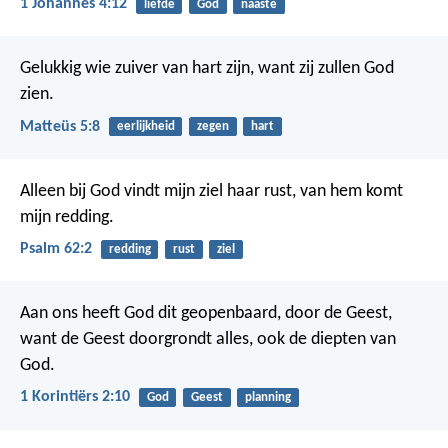
1 Johannes 4:12
liefde
God
naaste
Gelukkig wie zuiver van hart zijn,
want zij zullen God
zien.
Matteüs 5:8
eerlijkheid
zegen
hart
Alleen bij God vindt mijn ziel haar rust,
van hem komt
mijn redding.
Psalm 62:2
redding
rust
ziel
Aan ons heeft God dit geopenbaard, door de Geest,
want de Geest doorgrondt alles, ook de diepten van
God.
1 Korintiërs 2:10
God
Geest
planning