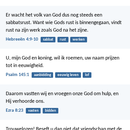
Er wacht het volk van God dus nog steeds een
sabbatsrust. Want wie Gods rust is binnengegaan, vindt
rust na zijn werk zoals God na het zijne.
Hebreeën 4:9-10
sabbat
rust
werken
U, mijn God en koning, wil ik roemen,
uw naam prijzen
tot in eeuwigheid.
Psalm 145:1
aanbidding
eeuwig leven
lof
Daarom vastten wij en vroegen onze God om hulp, en
Hij verhoorde ons.
Ezra 8:23
vasten
bidden
Trouwelozen! Beseft u dan niet dat vriendschap met de