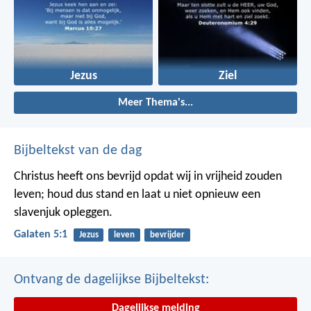
Jezus
Ziel
Meer Thema's...
Bijbeltekst van de dag
Christus heeft ons bevrijd opdat wij in vrijheid zouden
leven; houd dus stand en laat u niet opnieuw een
slavenjuk opleggen.
Galaten 5:1
Jezus
leven
bevrijder
Ontvang de dagelijkse Bijbeltekst:
Dagelijkse melding