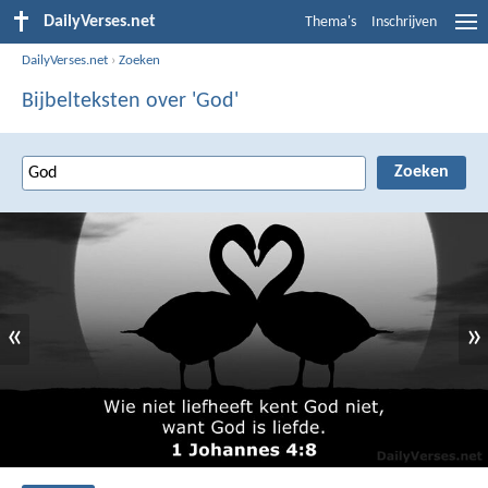
DailyVerses.net
Thema's
Inschrijven
DailyVerses.net
›
Zoeken
Bijbelteksten over 'God'
«
»