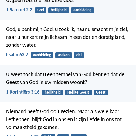
U,
geen rots is er als onze God.
1 Samuel 2:2
God
heiligheid
aanbidding
God, u bent mijn God, u zoek ik,
naar u smacht mijn ziel,
naar u hunkert mijn lichaam
in een dor en dorstig land,
zonder water.
Psalm 63:2
aanbidding
zoeken
ziel
U weet toch dat u een tempel van God bent en dat de
Geest van God in uw midden woont?
1 Korintiërs 3:16
heiligheid
Heilige Geest
Geest
Niemand heeft God ooit gezien. Maar als we elkaar
liefhebben, blijft God in ons en is zijn liefde in ons tot
volmaaktheid gekomen.