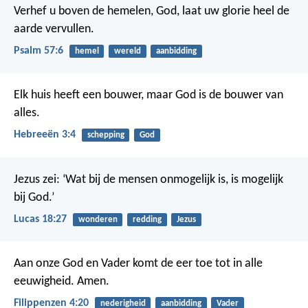
Verhef u boven de hemelen, God,
laat uw glorie heel de
aarde vervullen.
Psalm 57:6
hemel
wereld
aanbidding
Elk huis heeft een bouwer, maar God is de bouwer van
alles.
Hebreeën 3:4
schepping
God
Jezus zei: ‘Wat bij de mensen onmogelijk is, is mogelijk
bij God.’
Lucas 18:27
wonderen
redding
Jezus
Aan onze God en Vader komt de eer toe tot in alle
eeuwigheid. Amen.
Filippenzen 4:20
nederigheid
aanbidding
Vader