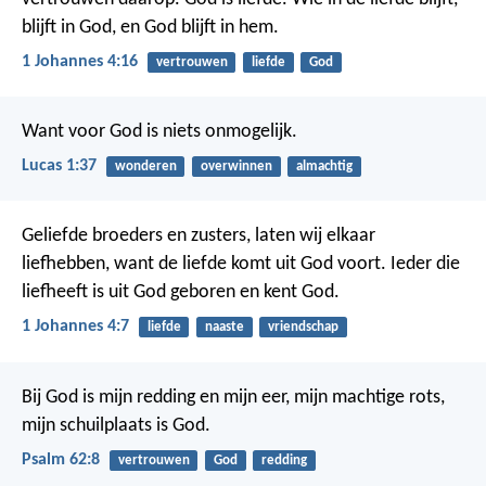
blijft in God, en God blijft in hem.
1 Johannes 4:16
vertrouwen
liefde
God
Want voor God is niets onmogelijk.
Lucas 1:37
wonderen
overwinnen
almachtig
Geliefde broeders en zusters, laten wij elkaar
liefhebben, want de liefde komt uit God voort. Ieder die
liefheeft is uit God geboren en kent God.
1 Johannes 4:7
liefde
naaste
vriendschap
Bij God is mijn redding en mijn eer,
mijn machtige rots,
mijn schuilplaats is God.
Psalm 62:8
vertrouwen
God
redding