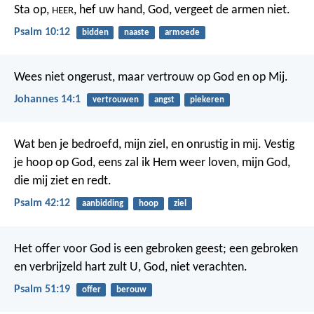
Sta op,
, hef uw hand, God,
vergeet de armen niet.
HEER
Psalm 10:12
bidden
naaste
armoede
Wees niet ongerust, maar vertrouw op God en op Mij.
Johannes 14:1
vertrouwen
angst
piekeren
Wat ben je bedroefd, mijn ziel,
en onrustig in mij.
Vestig
je hoop op God,
eens zal ik Hem weer loven,
mijn God,
die mij ziet en redt.
Psalm 42:12
aanbidding
hoop
ziel
Het offer voor God is een gebroken geest;
een gebroken
en verbrijzeld hart
zult U, God, niet verachten.
Psalm 51:19
offer
berouw