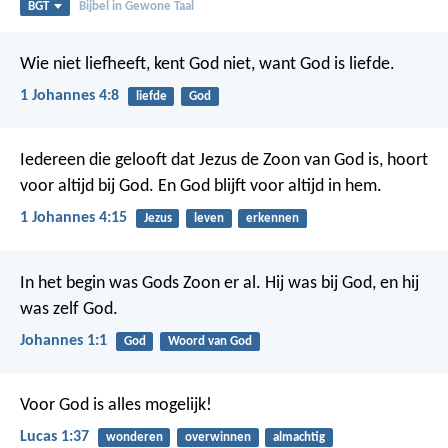
BGT
Bijbel in Gewone Taal
Wie niet liefheeft, kent God niet, want God is liefde.
1 Johannes 4:8
liefde
God
Iedereen die gelooft dat Jezus de Zoon van God is, hoort
voor altijd bij God. En God blijft voor altijd in hem.
1 Johannes 4:15
Jezus
leven
erkennen
In het begin was Gods Zoon er al. Hij was bij God, en hij
was zelf God.
Johannes 1:1
God
Woord van God
Voor God is alles mogelijk!
Lucas 1:37
wonderen
overwinnen
almachtig