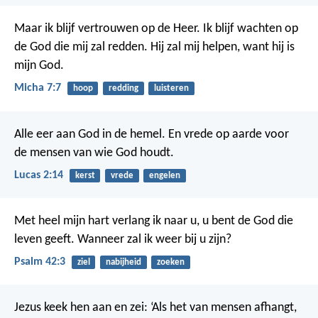
Maar ik blijf vertrouwen op de Heer. Ik blijf wachten op
de God die mij zal redden. Hij zal mij helpen, want hij is
mijn God.
Micha 7:7
hoop
redding
luisteren
Alle eer aan God in de hemel. En vrede op aarde voor
de mensen van wie God houdt.
Lucas 2:14
kerst
vrede
engelen
Met heel mijn hart verlang ik naar u,
u bent de God die
leven geeft.
Wanneer zal ik weer bij u zijn?
Psalm 42:3
ziel
nabijheid
zoeken
Jezus keek hen aan en zei: ‘Als het van mensen afhangt,