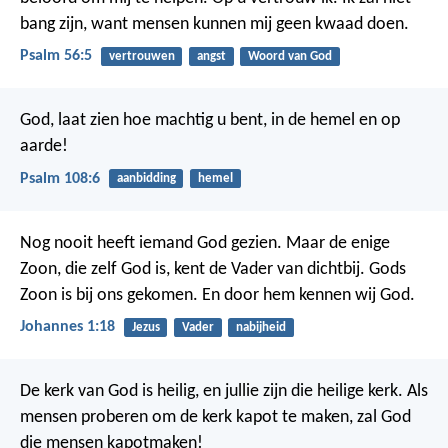
bang zijn,
want mensen kunnen mij geen kwaad doen.
Psalm 56:5
vertrouwen
angst
Woord van God
God, laat zien hoe machtig u bent,
in de hemel en op
aarde!
Psalm 108:6
aanbidding
hemel
Nog nooit heeft iemand God gezien. Maar de enige
Zoon, die zelf God is, kent de Vader van dichtbij. Gods
Zoon is bij ons gekomen. En door hem kennen wij God.
Johannes 1:18
Jezus
Vader
nabijheid
De kerk van God is heilig, en jullie zijn die heilige kerk. Als
mensen proberen om de kerk kapot te maken, zal God
die mensen kapotmaken!