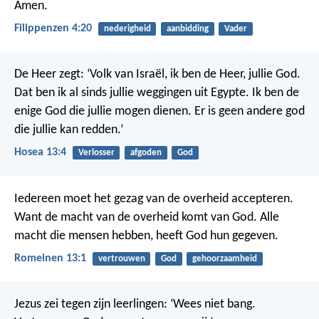
Amen.
Filippenzen 4:20
nederigheid
aanbidding
Vader
De Heer zegt: ‘Volk van Israël, ik ben de Heer, jullie God.
Dat ben ik al sinds jullie weggingen uit Egypte. Ik ben de
enige God die jullie mogen dienen. Er is geen andere god
die jullie kan redden.’
Hosea 13:4
Verlosser
afgoden
God
Iedereen moet het gezag van de overheid accepteren.
Want de macht van de overheid komt van God. Alle
macht die mensen hebben, heeft God hun gegeven.
Romeinen 13:1
vertrouwen
God
gehoorzaamheid
Jezus zei tegen zijn leerlingen: ‘Wees niet bang.