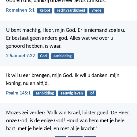
God en ons, dankzij onze Heer Jezus Christus.
Romeinen 5:1
geloof
rechtvaardigheid
vrede
U bent machtig, Heer, mijn God. Er is niemand zoals u.
Er bestaat geen andere god. Alles wat we over u
gehoord hebben, is waar.
2 Samuel 7:22
God
aanbidding
Ik wil u eer brengen, mijn God.
Ik wil u danken, mijn
koning,
nu en altijd.
Psalm 145:1
aanbidding
eeuwig leven
lof
Mozes zei verder: ‘Volk van Israël, luister goed. De Heer,
onze God, is de enige God! Houd van hem met je hele
hart, met je hele ziel, en met al je kracht.’