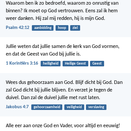
Waarom ben ik zo bedroefd,
waarom zo onrustig van
binnen?
Ik moet op God vertrouwen.
Eens zal ik hem
weer danken.
Hij zal mij redden,
hij is mijn God.
Psalm 42:12
aanbidding
hoop
ziel
Jullie weten dat jullie samen de kerk van God vormen,
en dat de Geest van God bij jullie is.
1 Korintiërs 3:16
heiligheid
Heilige Geest
Geest
Wees dus gehoorzaam aan God. Blijf dicht bij God. Dan
zal God dicht bij jullie blijven. En verzet je tegen de
duivel. Dan zal de duivel jullie met rust laten.
Jakobus 4:7
gehoorzaamheid
veiligheid
verslaving
Alle eer aan onze God en Vader, voor altijd en eeuwig!