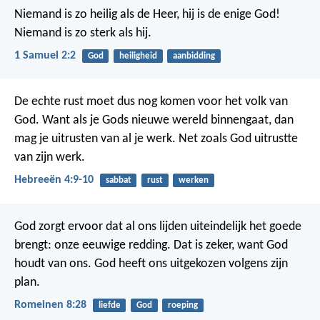
Niemand is zo heilig als de Heer,
hij is de enige God!
Niemand is zo sterk als hij.
1 Samuel 2:2
God
heiligheid
aanbidding
De echte rust moet dus nog komen voor het volk van
God. Want als je Gods nieuwe wereld binnengaat, dan
mag je uitrusten van al je werk. Net zoals God uitrustte
van zijn werk.
Hebreeën 4:9-10
sabbat
rust
werken
God zorgt ervoor dat al ons lijden uiteindelijk het goede
brengt: onze eeuwige redding. Dat is zeker, want God
houdt van ons.
God heeft ons uitgekozen volgens zijn
plan.
Romeinen 8:28
liefde
God
roeping