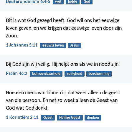
Deuteronomium 6:4-5
wet
liefde
God
Dit is wat God gezegd heeft: God wil ons het eeuwige
leven geven, en we krijgen dat eeuwige leven door zijn
Zoon.
1 Johannes 5:11
eeuwig leven
Jezus
Bij God zijn wij veilig.
Hij helpt ons als we in nood zijn.
Psalm 46:2
betrouwbaarheid
veiligheid
bescherming
Hoe een mens van binnen is, dat weet alleen de geest
van die persoon. En net zo weet alleen de Geest van
God wat God denkt.
1 Korintiërs 2:11
Geest
Heilige Geest
denken