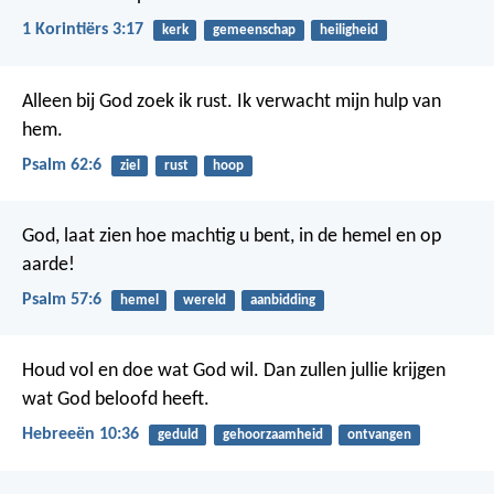
1 Korintiërs 3:17
kerk
gemeenschap
heiligheid
Alleen bij God zoek ik rust.
Ik verwacht mijn hulp van
hem.
Psalm 62:6
ziel
rust
hoop
God, laat zien hoe machtig u bent,
in de hemel en op
aarde!
Psalm 57:6
hemel
wereld
aanbidding
Houd vol en doe wat God wil. Dan zullen jullie krijgen
wat God beloofd heeft.
Hebreeën 10:36
geduld
gehoorzaamheid
ontvangen