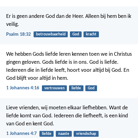
Er is geen andere God dan de Heer.
Alleen bij hem ben ik
veilig.
Psalm 18:32
betrouwbaarheid
God
kracht
We hebben Gods liefde leren kennen toen we in Christus
gingen geloven. Gods liefde is in ons. God is liefde.
Iedereen die in liefde leeft, hoort voor altijd bij God. En
God blijft voor altijd in hem.
1 Johannes 4:16
vertrouwen
liefde
God
Lieve vrienden, wij moeten elkaar liefhebben. Want de
liefde komt van God. Iedereen die liefheeft, is een kind
van God en kent God.
1 Johannes 4:7
liefde
naaste
vriendschap