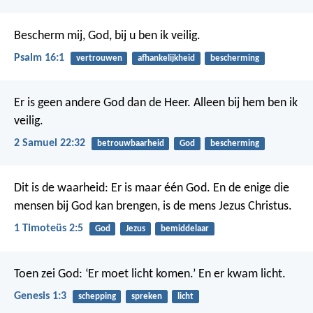
Bescherm mij, God,
bij u ben ik veilig.
Psalm 16:1
vertrouwen
afhankelijkheid
bescherming
Er is geen andere God dan de Heer.
Alleen bij hem ben ik
veilig.
2 Samuel 22:32
betrouwbaarheid
God
bescherming
Dit is de waarheid: Er is maar één God. En de enige die
mensen bij God kan brengen, is de mens Jezus Christus.
1 Timoteüs 2:5
God
Jezus
bemiddelaar
Toen zei God: ‘Er moet licht komen.’ En er kwam licht.
Genesis 1:3
schepping
spreken
licht