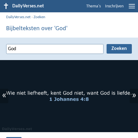
DailyVerses.net
Thema's
Inschrijven
DailyVerses.net
›
Zoeken
Bijbelteksten over 'God'
«
»