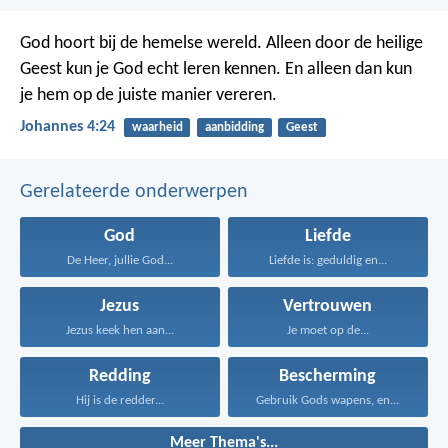
God hoort bij de hemelse wereld. Alleen door de heilige
Geest kun je God echt leren kennen. En alleen dan kun
je hem op de juiste manier vereren.
Johannes 4:24
waarheid
aanbidding
Geest
Gerelateerde onderwerpen
God
Liefde
De Heer, jullie God...
Liefde is: geduldig en...
Jezus
Vertrouwen
Jezus keek hen aan...
Je moet op de...
Redding
Bescherming
Hij is de redder...
Gebruik Gods wapens, en...
Meer Thema's...