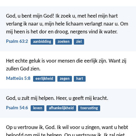
God, u bent mijn God!
Ik zoek u,
met heel mijn hart
verlang ik naar u,
mijn hele lichaam verlangt naar u.
Om
mij heen is het dor en droog,
nergens vind ik water.
Psalm 63:2
aanbidding
zoeken
ziel
Het echte geluk is voor mensen die eerlijk zijn. Want zij
zullen God zien.
Matteüs 5:8
eerlijkheid
zegen
hart
God, u zult mij helpen.
Heer, u geeft mij kracht.
Psalm 54:6
leven
afhankelijkheid
toerusting
Op u vertrouw ik, God.
Ik wil voor u zingen,
want u hebt
beloofd om mij te helpen.
Op u vertrouw ik.
Ik zal niet