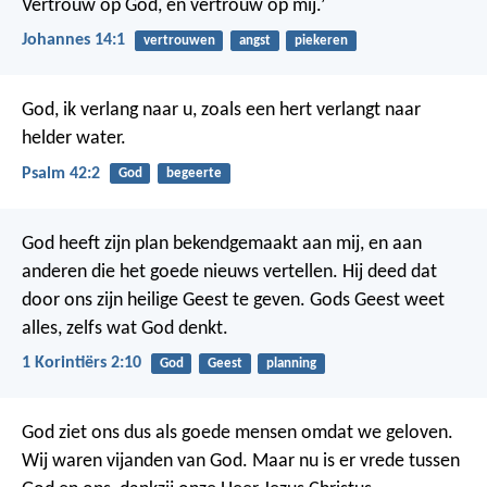
Vertrouw op God, en vertrouw op mij.’
Johannes 14:1
vertrouwen
angst
piekeren
God, ik verlang naar u,
zoals een hert verlangt naar
helder water.
Psalm 42:2
God
begeerte
God heeft zijn plan bekendgemaakt aan mij, en aan
anderen die het goede nieuws vertellen. Hij deed dat
door ons zijn heilige Geest te geven. Gods Geest weet
alles, zelfs wat God denkt.
1 Korintiërs 2:10
God
Geest
planning
God ziet ons dus als goede mensen omdat we geloven.
Wij waren vijanden van God. Maar nu is er vrede tussen