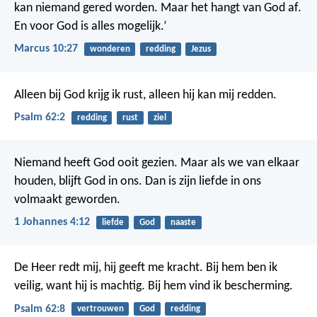
kan niemand gered worden. Maar het hangt van God af.
En voor God is alles mogelijk.’
Marcus 10:27
wonderen
redding
Jezus
Alleen bij God krijg ik rust,
alleen hij kan mij redden.
Psalm 62:2
redding
rust
ziel
Niemand heeft God ooit gezien. Maar als we van elkaar
houden, blijft God in ons. Dan is zijn liefde in ons
volmaakt geworden.
1 Johannes 4:12
liefde
God
naaste
De Heer redt mij, hij geeft me kracht.
Bij hem ben ik
veilig, want hij is machtig.
Bij hem vind ik bescherming.
Psalm 62:8
vertrouwen
God
redding