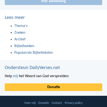
Met afbeelding
Lees meer
Thema's
Zoeken
Archief
Bijbelboeken
Populairste Bijbelteksten
Ondersteun DailyVerses.net
Help
mij
het Woord van God verspreiden:
Donatie
Over mij
Donatie
Contact
Privacy policy