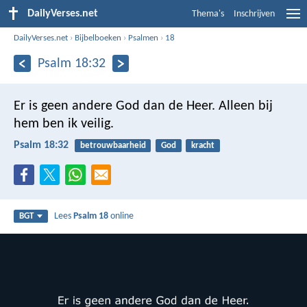
DailyVerses.net
Thema's
Inschrijven
DailyVerses.net
›
Bijbelboeken
›
Psalmen
›
18
Psalm 18:32
Er is geen andere God dan de Heer.
Alleen bij
hem ben ik veilig.
Psalm 18:32
betrouwbaarheid
God
kracht
Lees
Psalm 18
online
BGT