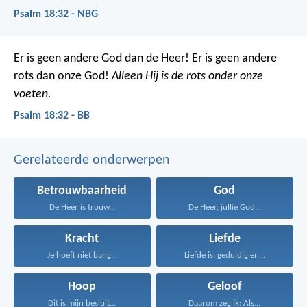
Psalm 18:32 - NBG
Er is geen andere God dan de Heer!
Er is geen andere
rots dan onze God!
Alleen Hij is de rots onder onze
voeten.
Psalm 18:32 - BB
Gerelateerde onderwerpen
Betrouwbaarheid
God
De Heer is trouw...
De Heer, jullie God...
Kracht
Liefde
Je hoeft niet bang...
Liefde is: geduldig en...
Hoop
Geloof
Dit is mijn besluit...
Daarom zeg ik: Als...