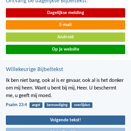
Ontvang de dagelijkse Bijbeltekst:
Dagelijkse melding
E-mail
Android
Op je website
Willekeurige Bijbeltekst
Ik ben niet bang,
ook al is er gevaar,
ook al is het donker
om mij heen.
Want u bent bij mij, Heer.
U beschermt
me,
u geeft mij moed.
Psalm 23:4
angst
bemoediging
overlijden
Volgende tekst!