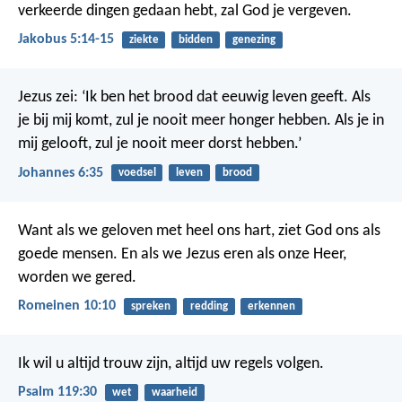
verkeerde dingen gedaan hebt, zal God je vergeven.
Jakobus 5:14-15
ziekte
bidden
genezing
Jezus zei: ‘Ik ben het brood dat eeuwig leven geeft. Als
je bij mij komt, zul je nooit meer honger hebben. Als je in
mij gelooft, zul je nooit meer dorst hebben.’
Johannes 6:35
voedsel
leven
brood
Want als we geloven met heel ons hart, ziet God ons als
goede mensen. En als we Jezus eren als onze Heer,
worden we gered.
Romeinen 10:10
spreken
redding
erkennen
Ik wil u altijd trouw zijn,
altijd uw regels volgen.
Psalm 119:30
wet
waarheid