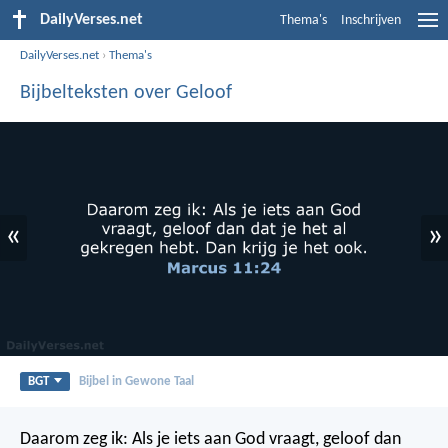
DailyVerses.net
Thema's
Inschrijven
DailyVerses.net
›
Thema's
Bijbelteksten over Geloof
«
»
BGT
Bijbel in Gewone Taal
Daarom zeg ik: Als je iets aan God vraagt, geloof dan