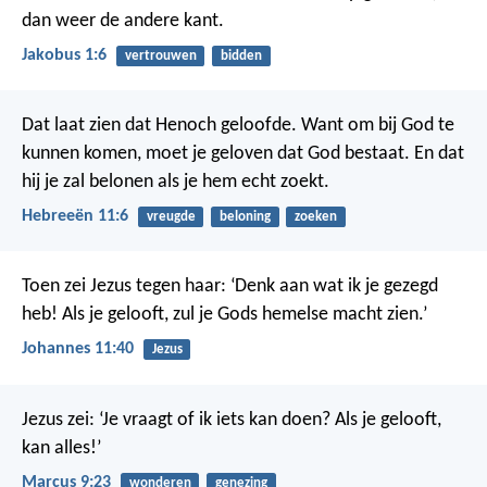
dan weer de andere kant.
Jakobus 1:6
vertrouwen
bidden
Dat laat zien dat Henoch geloofde. Want om bij God te
kunnen komen, moet je geloven dat God bestaat. En dat
hij je zal belonen als je hem echt zoekt.
Hebreeën 11:6
vreugde
beloning
zoeken
Toen zei Jezus tegen haar: ‘Denk aan wat ik je gezegd
heb! Als je gelooft, zul je Gods hemelse macht zien.’
Johannes 11:40
Jezus
Jezus zei: ‘Je vraagt of ik iets kan doen? Als je gelooft,
kan alles!’
Marcus 9:23
wonderen
genezing