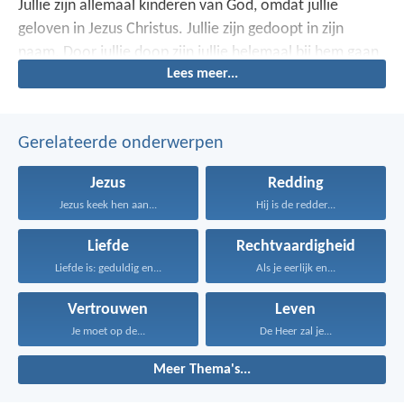
Jullie zijn allemaal kinderen van God, omdat jullie
geloven in Jezus Christus. Jullie zijn gedoopt in zijn
naam. Door jullie doop zijn jullie helemaal bij hem gaan
Lees meer...
horen.
Gerelateerde onderwerpen
Jezus
Redding
Jezus keek hen aan...
Hij is de redder...
Liefde
Rechtvaardigheid
Liefde is: geduldig en...
Als je eerlijk en...
Vertrouwen
Leven
Je moet op de...
De Heer zal je...
Meer Thema's...