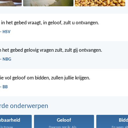
 in het gebed vraagt, in geloof, zult u ontvangen.
 - HSV
in het gebed gelovig vragen zult, zult gij ontvangen.
 - NBG
lie vol geloof om bidden, zullen jullie krijgen.
- BB
erde onderwerpen
wbaarheid
Geloof
Bid
is trouw...
Daarom zeg ik: Als...
En wees alti