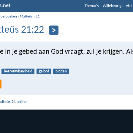
s.net
Thema's
Willekeurige tekst
ijbelboeken
›
Matteüs
›
21
teüs 21:22
je in je gebed aan God vraagt, zul je krijgen. A
betrouwbaarheid
geloof
bidden
atteüs 21
online