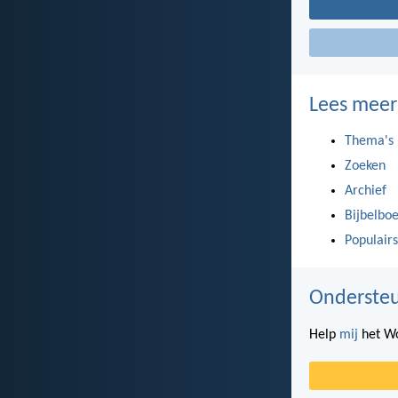
Lees meer
Thema's
Zoeken
Archief
Bijbelbo
Populairs
Ondersteu
Help
mij
het Wo