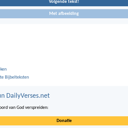
Volgende tekst!
Met afbeelding
eken
te Bijbelteksten
n DailyVerses.net
ord van God verspreiden:
Donatie