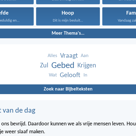
efde
Hoop
Fami
geduldig en...
Dit is mijn besluit...
Vandaag zal i
Meer Thema's...
Vraagt
Alles
Aan
Gebed
Zul
Krijgen
Gelooft
Wat
In
Zoek naar Bijbelteksten
t van de dag
t ons bevrijd. Daardoor kunnen we als vrije mensen leven. Hou
je weer slaaf maken.