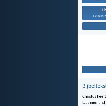
Li
Liefde is: 
Bijbelteks
Christus heef
laat niemand 