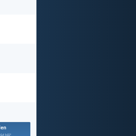
den
jd blij!...