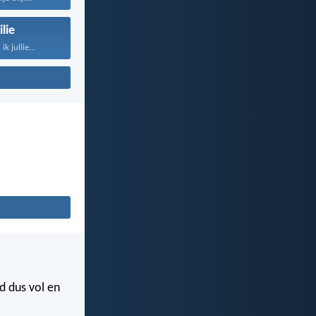
lie
k jullie...
d dus vol en