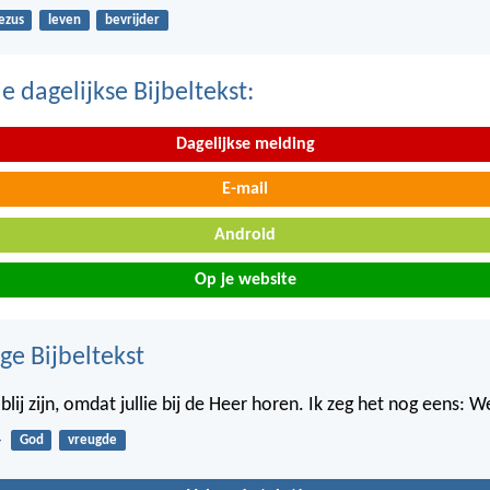
ezus
leven
bevrijder
 dagelijkse Bijbeltekst:
Dagelijkse melding
E-mail
Android
Op je website
ge Bijbeltekst
blij zijn, omdat jullie bij de Heer horen. Ik zeg het nog eens: Wee
4
God
vreugde