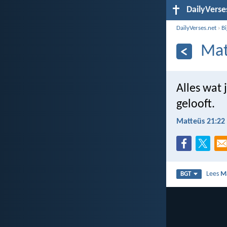
DailyVerse
DailyVerses.net
›
B
Mat
Alles wat 
gelooft.
Matteüs 21:22
Lees
M
BGT