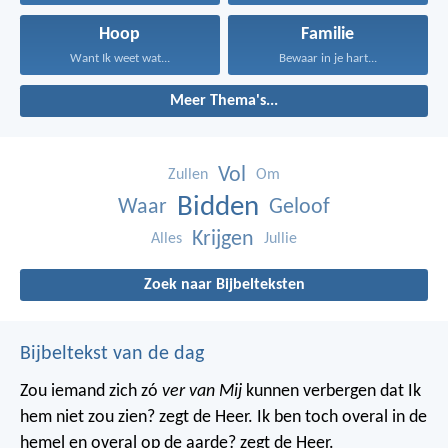
Hoop
Familie
Want Ik weet wat...
Bewaar in je hart...
Meer Thema's...
Vol
Zullen
Om
Bidden
Waar
Geloof
Krijgen
Alles
Jullie
Zoek naar Bijbelteksten
Bijbeltekst van de dag
Zou iemand zich zó
ver van Mij
kunnen verbergen dat Ik
hem niet zou zien? zegt de Heer. Ik ben toch overal in de
hemel en overal op de aarde? zegt de Heer.