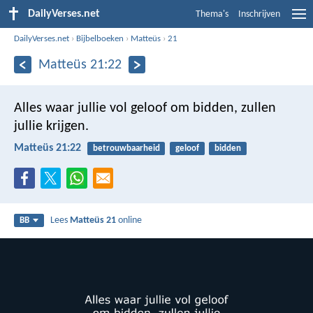
DailyVerses.net
Thema's
Inschrijven
DailyVerses.net
›
Bijbelboeken
›
Matteüs
›
21
Matteüs 21:22
Alles waar jullie vol geloof om bidden, zullen
jullie krijgen.
Matteüs 21:22
betrouwbaarheid
geloof
bidden
Lees
Matteüs 21
online
BB