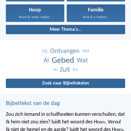
Hoop
Familie
Want Ik weet, welke...
Wat ik u heden...
Meer Thema's...
Ontvangen
Gij
Het
Gebed
Al
Wat
Zult
In
En
Zoek naar Bijbelteksten
Bijbeltekst van de dag
Zou zich iemand in schuilhoeken kunnen verschuilen, dat
Ik hem niet zou zien? luidt het woord des H
eren
. Vervul
Ik niet de hemel en de aarde? luidt het woord des H
eren
.