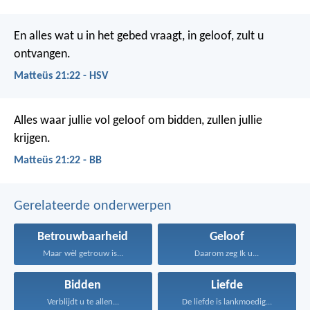
En alles wat u in het gebed vraagt, in geloof, zult u
ontvangen.
Matteüs 21:22 - HSV
Alles waar jullie vol geloof om bidden, zullen jullie
krijgen.
Matteüs 21:22 - BB
Gerelateerde onderwerpen
Betrouwbaarheid
Geloof
Maar wèl getrouw is...
Daarom zeg Ik u...
Bidden
Liefde
Verblijdt u te allen...
De liefde is lankmoedig...