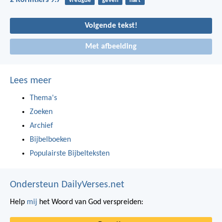
2 Korintiërs 9:7
vreugde
geven
hart
Volgende tekst!
Met afbeelding
Lees meer
Thema's
Zoeken
Archief
Bijbelboeken
Populairste Bijbelteksten
Ondersteun DailyVerses.net
Help
mij
het Woord van God verspreiden: