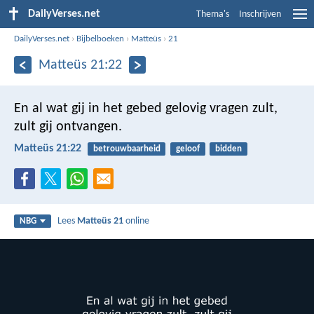
DailyVerses.net
Thema's
Inschrijven
DailyVerses.net
›
Bijbelboeken
›
Matteüs
›
21
Matteüs 21:22
En al wat gij in het gebed gelovig vragen zult,
zult gij ontvangen.
Matteüs 21:22
betrouwbaarheid
geloof
bidden
Lees
Matteüs 21
online
NBG