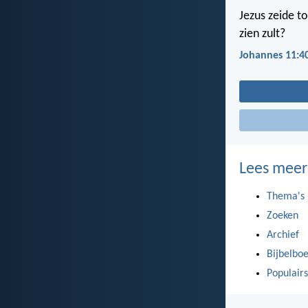
Jezus zeide to
zien zult?
Johannes 11:4
Lees meer
Thema's
Zoeken
Archief
Bijbelbo
Populairs