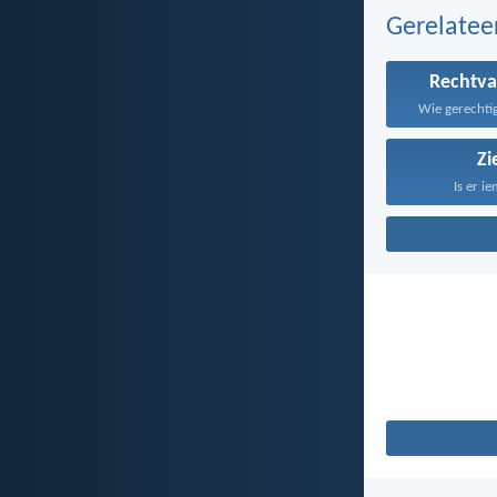
Gerelate
Rechtva
Wie gerechtig
Zi
Is er ie