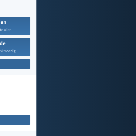
den
te allen...
fde
ankmoedig...