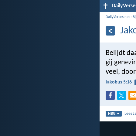
DailyVerse
DailyVerses.net
›
B
Jak
Belijdt d
gij genez
veel, door
Jakobus 5:16
Lees
J
NBG