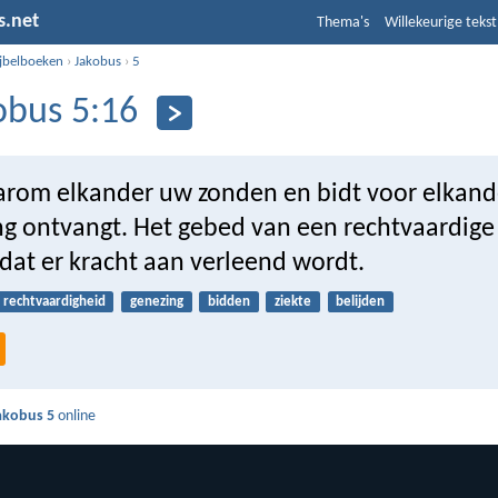
s.net
Thema's
Willekeurige tekst
ijbelboeken
›
Jakobus
›
5
obus 5:16
aarom elkander uw zonden en bidt voor elkand
ing ontvangt. Het gebed van een rechtvaardig
dat er kracht aan verleend wordt.
rechtvaardigheid
genezing
bidden
ziekte
belijden
akobus 5
online