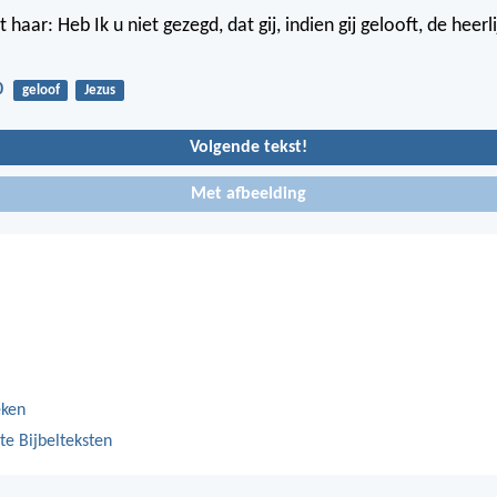
t haar: Heb Ik u niet gezegd, dat gij, indien gij gelooft, de heer
0
geloof
Jezus
Volgende tekst!
Met afbeelding
eken
te Bijbelteksten