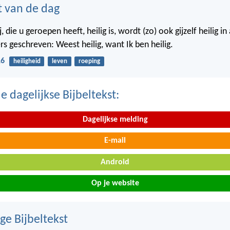
t van de dag
j, die u geroepen heeft, heilig is, wordt (zo) ook gijzelf heilig i
rs geschreven: Weest heilig, want Ik ben heilig.
16
heiligheid
leven
roeping
 dagelijkse Bijbeltekst:
Dagelijkse melding
E-mail
Android
Op je website
ge Bijbeltekst