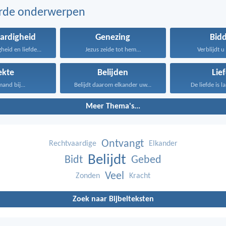
erde onderwerpen
ardigheid
Genezing
Bid
heid en liefde...
Jezus zeide tot hem...
Verblijdt u 
ekte
Belijden
Lie
mand bij...
Belijdt daarom elkander uw...
De liefde is l
Meer Thema's...
Ontvangt
Rechtvaardige
Elkander
Belijdt
Bidt
Gebed
Veel
Zonden
Kracht
Zoek naar Bijbelteksten