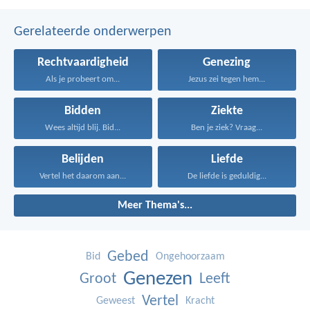
Gerelateerde onderwerpen
Rechtvaardigheid
Genezing
Als je probeert om...
Jezus zei tegen hem...
Bidden
Ziekte
Wees altijd blij. Bid...
Ben je ziek? Vraag...
Belijden
Liefde
Vertel het daarom aan...
De liefde is geduldig...
Meer Thema's...
Gebed
Bid
Ongehoorzaam
Genezen
Groot
Leeft
Vertel
Geweest
Kracht