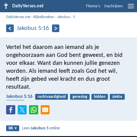
DailyVerses.net
Thema's
Inschrijven
DailyVerses.net
›
Bijbelboeken
›
Jakobus
›
5
Jakobus 5:16
Vertel het daarom aan iemand als je
ongehoorzaam aan God bent geweest, en bid
voor elkaar. Want dan kunnen jullie genezen
worden. Als iemand leeft zoals God het wil,
heeft zijn gebed veel kracht en dus groot
resultaat.
Jakobus 5:16
rechtvaardigheid
genezing
bidden
ziekte
belijden
Lees
Jakobus 5
online
BB