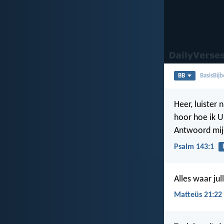
BB
BasisBijb
Heer, luister 
hoor hoe ik 
Antwoord mij,
Psalm 143:1
Alles waar jul
Matteüs 21:22