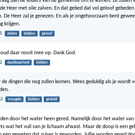
Vraag dan de leiders van de gemeente om te komen. Ze zullen 
de Heer met olie zalven. En dat gebed dat vol geloof gebeden 
 De Heer zal je genezen. En als je ongehoorzaam bent gewee
ng krijgen.
5
ziekte
bidden
geloof
 Houd daar nooit mee op. Dank God.
2
dankbaarheid
bidden
r de dingen die nog zullen komen. Wees geduldig als je wordt v
den.
12
vreugde
bidden
geduld
rden door het water heen gered. Namelijk door het water van
iets wat het vuil van je lichaam afwast. Maar de doop is een g
 een geweten dat zuiver is geworden. Jullie worden gered do