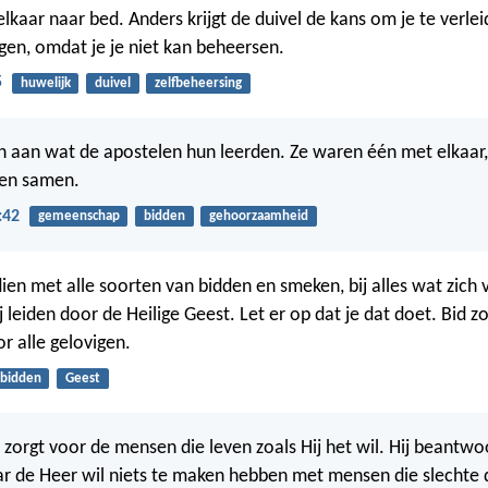
kaar naar bed. Anders krijgt de duivel de kans om je te verlei
gen, omdat je je niet kan beheersen.
5
huwelijk
duivel
zelfbeheersing
ch aan wat de apostelen hun leerden. Ze waren één met elkaar
den samen.
:42
gemeenschap
bidden
gehoorzaamheid
ien met alle soorten van bidden en smeken, bij alles wat zich
j leiden door de Heilige Geest. Let er op dat je dat doet. Bid z
 alle gelovigen.
bidden
Geest
zorgt voor de mensen die leven zoals Hij het wil. Hij beantwo
 de Heer wil niets te maken hebben met mensen die slechte 