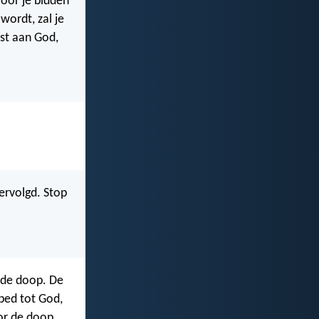
voor je bidden
wordt, zal je
st aan God,
ervolgd. Stop
 de doop. De
ebed tot God,
or de doop,