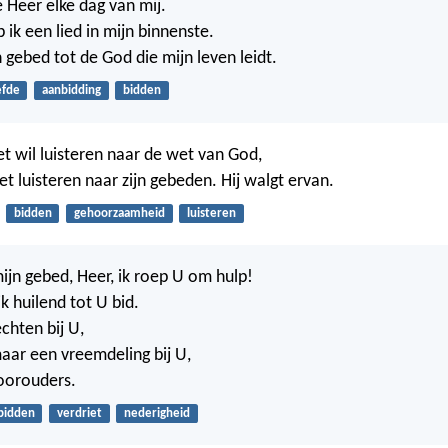
 Heer elke dag van mij.
 ik een lied in mijn binnenste.
n gebed tot de God die mijn leven leidt.
efde
aanbidding
bidden
et wil luisteren naar de wet van God,
et luisteren naar zijn gebeden. Hij walgt ervan.
bidden
gehoorzaamheid
luisteren
mijn gebed, Heer, ik roep U om hulp!
ik huilend tot U bid.
chten bij U,
aar een vreemdeling bij U,
voorouders.
bidden
verdriet
nederigheid