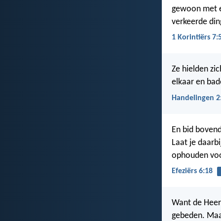
gewoon met el
verkeerde din
1 Korintiërs 7:
Ze hielden zi
elkaar en ba
Handelingen 2
En bid bovend
Laat je daarbi
ophouden voor
Efeziërs 6:18
Want de Heer 
gebeden. Maar