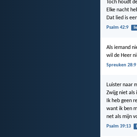
Toch houdt de
Elke nacht heb
Dat lied is ee
Psalm 42:9
li
Als iemand ni
wil de Heer ni
Spreuken 28:9
Luister naar 
Zwijg niet als 
Ik heb geen re
want ik ben m
net als mijn 
Psalm 39:13