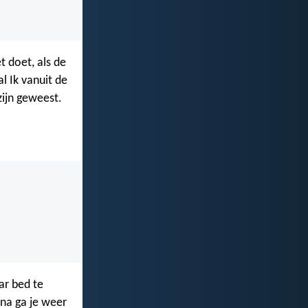
t doet, als de
l Ik vanuit de
ijn geweest.
ar bed te
na ga je weer