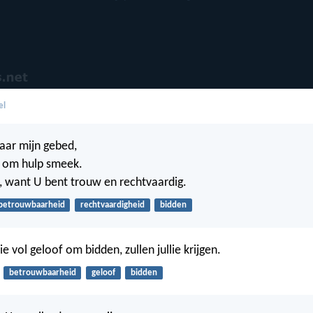
el
naar mijn gebed,
U om hulp smeek.
 want U bent trouw en rechtvaardig.
betrouwbaarheid
rechtvaardigheid
bidden
lie vol geloof om bidden, zullen jullie krijgen.
betrouwbaarheid
geloof
bidden