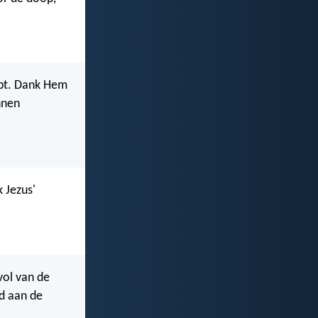
ebt. Dank Hem
nnen
 Jezus'
vol van de
od aan de