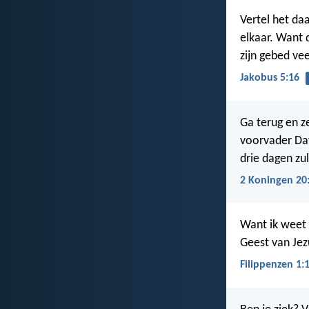
Vertel het d
elkaar. Want 
zijn gebed vee
Jakobus 5:16
Ga terug en z
voorvader Dav
drie dagen zu
2 Koningen 20
Want ik weet 
Geest van Jez
Filippenzen 1: