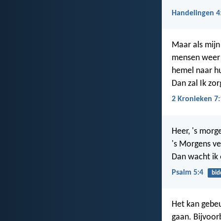
Handelingen 4
Maar als mijn 
mensen weer t
hemel naar hu
Dan zal Ik zo
2 Kronieken 7:
Heer, 's morg
's Morgens ver
Dan wacht ik
Psalm 5:4
bid
Het kan gebeu
gaan. Bijvoor