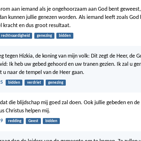
aarom aan iemand als je ongehoorzaam aan God bent geweest,
dan kunnen jullie genezen worden. Als iemand leeft zoals God h
l kracht en dus groot resultaat.
rechtvaardigheid
genezing
bidden
eg tegen Hizkia, de koning van mijn volk: Dit zegt de Heer, de 
id: Ik heb uw gebed gehoord en uw tranen gezien. Ik zal u ge
lt u naar de tempel van de Heer gaan.
:5
bidden
verdriet
genezing
dat die blijdschap mij goed zal doen. Ook jullie gebeden en de
us Christus helpen mij.
19
redding
Geest
bidden