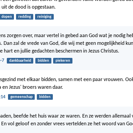
 uit de dood is opgestaan.
dopen
redding
reiniging
ns zorgen over, maar vertel in gebed aan God wat je nodig h
s. Dan zal de vrede van God, die wij met geen mogelijkheid ku
lie hart en jullie gedachten beschermen in Jezus Christus.
6-7
dankbaarheid
bidden
piekeren
sgezind met elkaar bidden, samen met een paar vrouwen. Ook
en Jezus' broers waren daar.
:14
gemeenschap
bidden
 baden, beefde het huis waar ze waren. En ze werden allemaal 
. En vol geloof en zonder vrees vertelden ze het woord van G