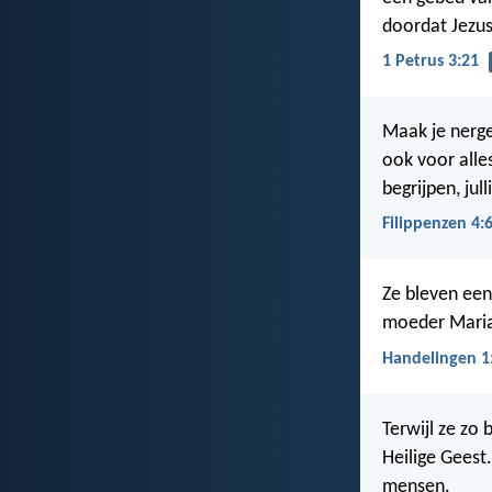
doordat Jezus
1 Petrus 3:21
Maak je nerge
ook voor alle
begrijpen, jul
Filippenzen 4:
Ze bleven een
moeder Maria 
Handelingen 1
Terwijl ze zo
Heilige Geest
mensen.