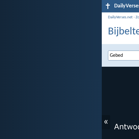
DailyVerse
DailyVerses.net
›
Z
Bijbelt
«