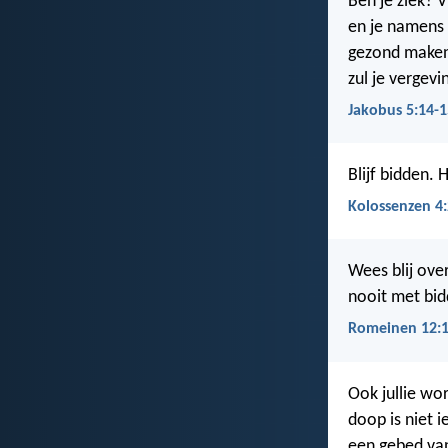
Ben je ziek? 
en je namens 
gezond maken.
zul je vergevi
Jakobus 5:14-1
Blijf bidden.
Kolossenzen 4:
Wees blij ove
nooit met bid
Romeinen 12:
Ook jullie wo
doop is niet 
een gebed van