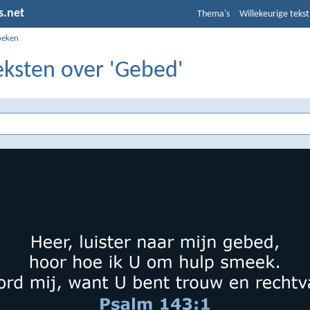
s.net
Thema's
Willekeurige tekst
oeken
eksten over 'Gebed'