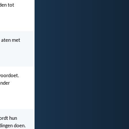
den tot
, aten met
 voordoet.
onder
ordt hun
dingen doen.