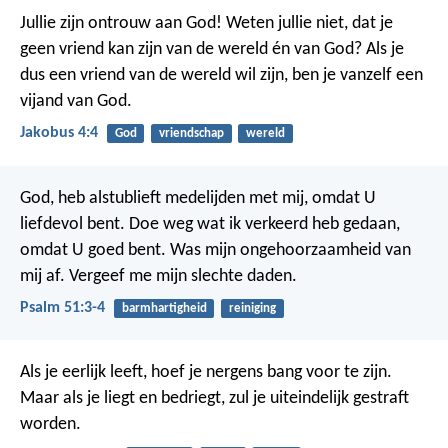
Jullie zijn ontrouw aan God! Weten jullie niet, dat je
geen vriend kan zijn van de wereld én van God? Als je
dus een vriend van de wereld wil zijn, ben je vanzelf een
vijand van God.
Jakobus 4:4
God
vriendschap
wereld
God, heb alstublieft medelijden met mij,
omdat U
liefdevol bent.
Doe weg wat ik verkeerd heb gedaan,
omdat U goed bent.
Was mijn ongehoorzaamheid van
mij af.
Vergeef me mijn slechte daden.
Psalm 51:3-4
barmhartigheid
reiniging
Als je eerlijk leeft, hoef je nergens bang voor te zijn.
Maar als je liegt en bedriegt, zul je uiteindelijk gestraft
worden.