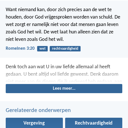
Want niemand kan, door zich precies aan de wet te
houden, door God vrijgesproken worden van schuld. De
wet zorgt er namelijk niet voor dat mensen gaan leven
zoals God het wil. De wet laat hun alleen zien dat ze
níet leven zoals God het wil.
Romeinen 3:20
wet
rechtvaardigheid
Denk toch aan wat U in uw liefde allemaal al heeft
gedaan.
U bent altijd vol liefde geweest.
Denk daarom
niet meer aan de dingen die ik verkeerd heb gedaan,
aan
Lees meer...
de keren dat ik ongehoorzaam aan U was toen ik nog
jong was.
Want U houdt immers van mij, Heer.
Gerelateerde onderwerpen
Vergeving
Rechtvaardigheid