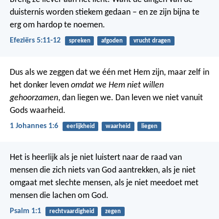
duisternis worden stiekem gedaan – en ze zijn bijna te
erg om hardop te noemen.
Efeziërs 5:11-12
spreken
afgoden
vrucht dragen
Dus als we zeggen dat we één met Hem zijn, maar zelf in
het donker leven
omdat we Hem niet willen
gehoorzamen
, dan liegen we. Dan leven we niet vanuit
Gods waarheid.
1 Johannes 1:6
eerlijkheid
waarheid
liegen
Het is heerlijk
als je niet luistert naar de raad van
mensen die zich niets van God aantrekken,
als je niet
omgaat met slechte mensen,
als je niet meedoet met
mensen die lachen om God.
Psalm 1:1
rechtvaardigheid
zegen