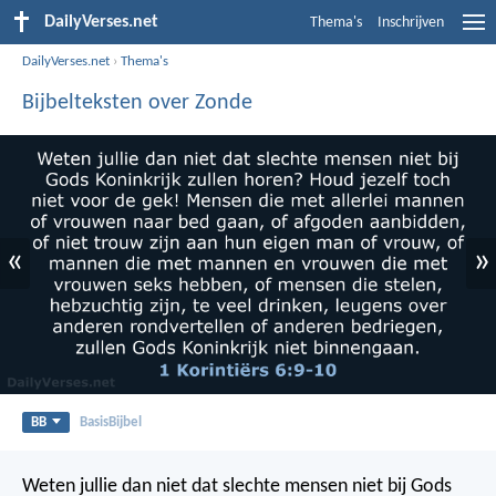
DailyVerses.net
Thema's
Inschrijven
DailyVerses.net
›
Thema's
Bijbelteksten over Zonde
«
»
BB
BasisBijbel
Weten jullie dan niet dat slechte mensen niet bij Gods