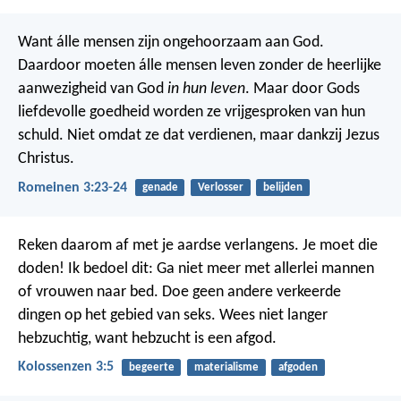
Want álle mensen zijn ongehoorzaam aan God.
Daardoor moeten álle mensen leven zonder de heerlijke
aanwezigheid van God
in hun leven
. Maar door Gods
liefdevolle goedheid worden ze vrijgesproken van hun
schuld. Niet omdat ze dat verdienen, maar dankzij Jezus
Christus.
Romeinen 3:23-24
genade
Verlosser
belijden
Reken daarom af met je aardse verlangens. Je moet die
doden! Ik bedoel dit: Ga niet meer met allerlei mannen
of vrouwen naar bed. Doe geen andere verkeerde
dingen op het gebied van seks. Wees niet langer
hebzuchtig, want hebzucht is een afgod.
Kolossenzen 3:5
begeerte
materialisme
afgoden