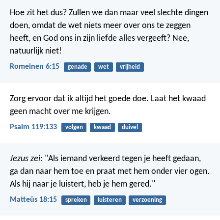
Hoe zit het dus? Zullen we dan maar veel slechte dingen
doen, omdat de wet niets meer over ons te zeggen
heeft, en God ons in zijn liefde alles vergeeft? Nee,
natuurlijk niet!
Romeinen 6:15
genade
wet
vrijheid
Zorg ervoor dat ik altijd het goede doe.
Laat het kwaad
geen macht over me krijgen.
Psalm 119:133
volgen
kwaad
duivel
Jezus zei:
"Als iemand verkeerd tegen je heeft gedaan,
ga dan naar hem toe en praat met hem onder vier ogen.
Als hij naar je luistert, heb je hem gered."
Matteüs 18:15
spreken
luisteren
verzoening