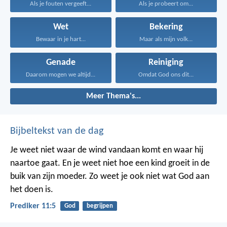
Als je fouten vergeeft...
Als je probeert om...
Wet
Bekering
Bewaar in je hart...
Maar als mijn volk...
Genade
Reiniging
Daarom mogen we altijd...
Omdat God ons dit...
Meer Thema's...
Bijbeltekst van de dag
Je weet niet waar de wind vandaan komt en waar hij
naartoe gaat.
En je weet niet hoe een kind groeit in de
buik van zijn moeder.
Zo weet je ook niet wat God aan
het doen is.
Prediker 11:5
God
begrijpen