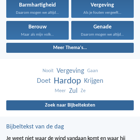
Barmhartigheid
Vergeving
Daarom mogen we altijd...
Als je fouten vergeeft...
Berouw
Genade
Maar als mijn volk...
Daarom mogen we altijd...
Meer Thema's...
Vergeving
Nooit
Gaan
Hardop
Doet
Krijgen
Zul
Meer
Ze
Zoek naar Bijbelteksten
Bijbeltekst van de dag
Je weet niet waar de wind vandaan komt en waar hij