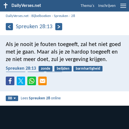
DailyVerses.net
Thema's
Inschrijven
DailyVerses.net
›
Bijbelboeken
›
Spreuken
›
28
Spreuken 28:13
Als je nooit je fouten toegeeft, zal het niet goed
met je gaan.
Maar als je ze hardop toegeeft en
ze niet meer doet, zul je vergeving krijgen.
Spreuken 28:13
zonde
belijden
barmhartigheid
vergeving
berouw
genade
Lees
Spreuken 28
online
BB