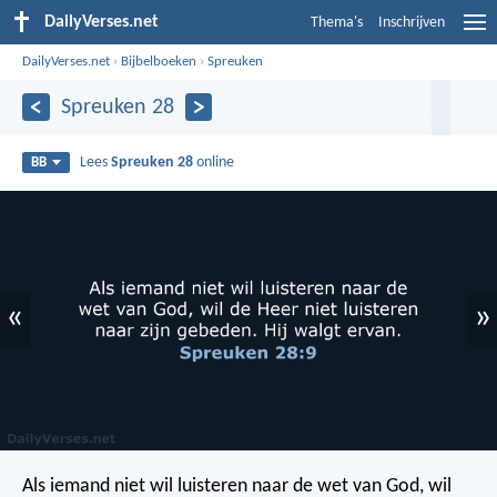
DailyVerses.net
Thema's
Inschrijven
DailyVerses.net
›
Bijbelboeken
›
Spreuken
Spreuken 28
Lees
Spreuken 28
online
BB
«
»
Als iemand niet wil luisteren naar de wet van God,
wil