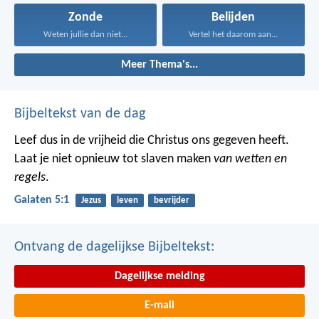
Zonde
Belijden
Weten jullie dan niet...
Vertel het daarom aan...
Meer Thema's...
Bijbeltekst van de dag
Leef dus in de vrijheid die Christus ons gegeven heeft.
Laat je niet opnieuw tot slaven maken
van wetten en
regels
.
Galaten 5:1
Jezus
leven
bevrijder
Ontvang de dagelijkse Bijbeltekst:
Dagelijkse melding
E-mail