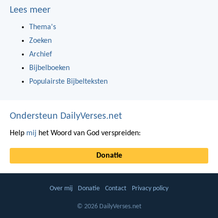
Lees meer
Thema's
Zoeken
Archief
Bijbelboeken
Populairste Bijbelteksten
Ondersteun DailyVerses.net
Help
mij
het Woord van God verspreiden:
Donatie
Over mij
Donatie
Contact
Privacy policy
© 2026 DailyVerses.net