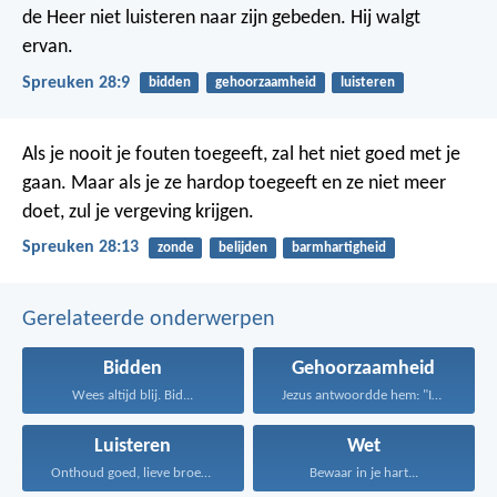
de Heer niet luisteren naar zijn gebeden. Hij walgt
ervan.
Spreuken 28:9
bidden
gehoorzaamheid
luisteren
Als je nooit je fouten toegeeft, zal het niet goed met je
gaan.
Maar als je ze hardop toegeeft en ze niet meer
doet, zul je vergeving krijgen.
Spreuken 28:13
zonde
belijden
barmhartigheid
Gerelateerde onderwerpen
Bidden
Gehoorzaamheid
Wees altijd blij. Bid...
Jezus antwoordde hem: "Iemand...
Luisteren
Wet
Onthoud goed, lieve broeders...
Bewaar in je hart...