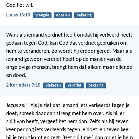
God het wil.
Lucas 15:10
vreugde
engelen
bekering
Want als iemand verdriet heeft omdat hij verkeerd heeft
gedaan tegen God, kan God dat verdriet gebruiken om
hem te veranderen. Zo wordt hij erdoor gered. Maar als
iemand gewoon verdriet heeft op de manier van de
ongelovige mensen, brengt hem dat alleen maar ellende
en dood.
2 Korintiërs 7:10
piekeren
verdriet
bekering
Jezus zei:
"Als je ziet dat iemand iets verkeerds tegen je
doet, spreek daar dan streng met hem over. Als hij er
spijt van heeft, vergeef het hem dan. Zelfs als hij zeven
keer per dag iets verkeerds tegen je doet, en zeven keer
bij je terug komt en zegt: 'Het spijt me,' dan moet je hem