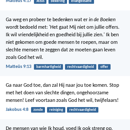
Matteüs 4:17
Jezus
bekering
evangelisatie
Ga weg en probeer te bedenken wat er
in de Boeken
wordt bedoeld met: 'Het gaat Mij niet om jullie offers.
Ik wil vriendelijkheid en goedheid bij jullie zien.' Ik ben
niet gekomen om goede mensen te roepen, maar om
slechte mensen te zeggen dat ze moeten gaan leven
zoals God het wil.
Matteüs 9:13
barmhartigheid
rechtvaardigheid
offer
Ga naar God toe, dan zal Hij naar jou toe komen. Stop
met het doen van slechte dingen, ongehoorzame
mensen! Leef voortaan zoals God het wil, twijfelaars!
Jakobus 4:8
zonde
reiniging
rechtvaardigheid
De mensen van wie Ik houd, voed Ik ook streng op.