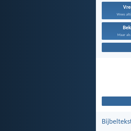
Vr
Wees altij
Bek
Maar als 
Bijbelteks