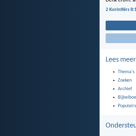
Denk erom: al
2 Korintiërs 8:
Lees meer
Thema's
Zoeken
Archief
Bijbelbo
Populairs
Ondersteu