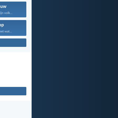
ouw
jn volk...
op
et wat...