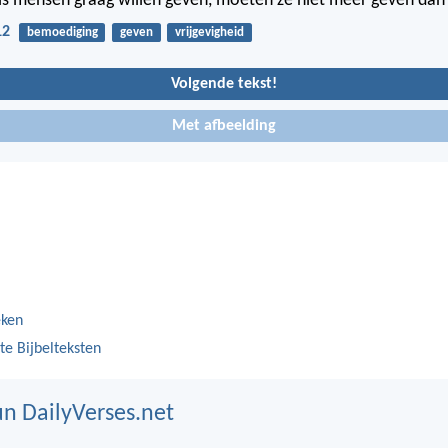
s mensen graag willen geven, moeten ze niet méér geven dan
12
bemoediging
geven
vrijgevigheid
Volgende tekst!
Met afbeelding
eken
te Bijbelteksten
n DailyVerses.net