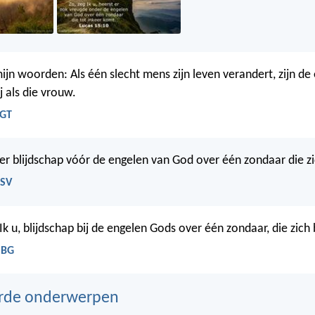
mijn woorden: Als één slecht mens zijn leven verandert, zijn de
j als die vrouw.
BGT
s er blijdschap vóór de engelen van God over één zondaar die z
HSV
g Ik u, blijdschap bij de engelen Gods over één zondaar, die zich
NBG
erde onderwerpen