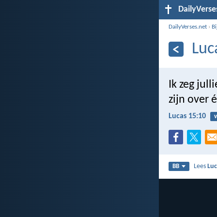
DailyVerse
DailyVerses.net
›
B
Luc
Ik zeg jul
zijn over 
Lucas 15:10
Lees
Luc
BB