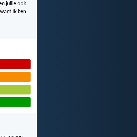
n jullie ook
, want Ik ben