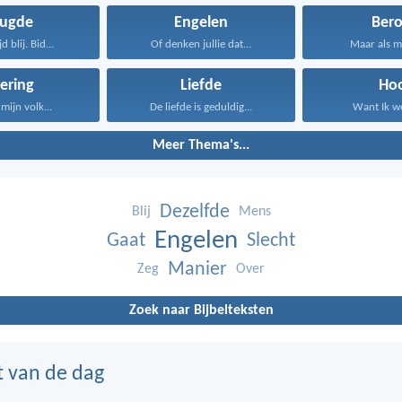
eugde
Engelen
Ber
d blij. Bid...
Of denken jullie dat...
Maar als mi
ering
Liefde
Ho
mijn volk...
De liefde is geduldig...
Want Ik we
Meer Thema's...
Dezelfde
Blij
Mens
Engelen
Gaat
Slecht
Manier
Zeg
Over
Zoek naar Bijbelteksten
t van de dag