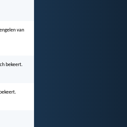
 engelen van
ich bekeert.
 bekeert.