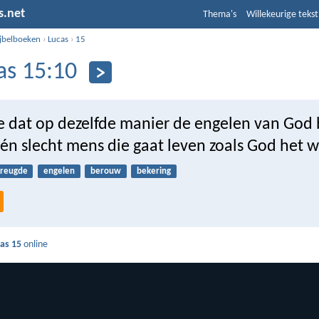
s.net
Thema's
Willekeurige tekst
ijbelboeken
›
Lucas
›
15
as 15:10
lie dat op dezelfde manier de engelen van God b
één slecht mens die gaat leven zoals God het wi
vreugde
engelen
berouw
bekering
as 15
online