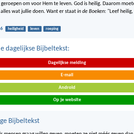
lie geroepen om voor Hem te leven. God is heilig. Daarom moete
n alles wat jullie doen. Want er staat
in de Boeken
: "Leef heilig
16
heiligheid
leven
roeping
 dagelijkse Bijbeltekst:
Dagelijkse melding
E-mail
Android
Op je website
ge Bijbeltekst