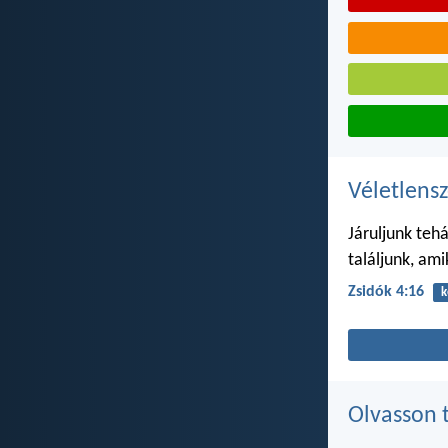
Véletlensz
Járuljunk teh
találjunk, am
Zsidók 4:16
k
Olvasson 