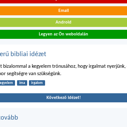
Email
Android
Legyen az Ön weboldalán
erű bibliai idézet
át bizalommal a kegyelem trónusához, hogy irgalmat nyerjünk,
ikor segítségre van szükségünk.
egyelem
ima
irgalom
Következő idézet!
tovább