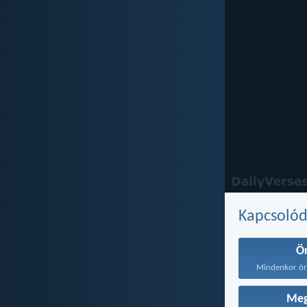
Kapcsoló
Ö
Meg