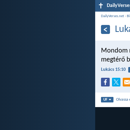
DailyVerse
DailyVerses.net
›
Bi
Luk
Mondom ne
megtérő 
Lukács 15:10
Olvassa 
UF