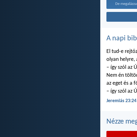
De megalázza
A napi bib
El tud-e rejtő
olyan helyre,
– így szól az Ú
Nem én töltö
az eget és a f
– így szól az Ú
Jeremiás 23:24
Nézze meg 