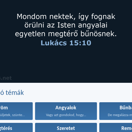
dó témák
röm
Angyalok
Bűnb
Mindenkor örüljetek, szüntelenül imádkozzatok...
Vagy azt gondolod, hogy...
De megalázza m
térés
Szeretet
Rem