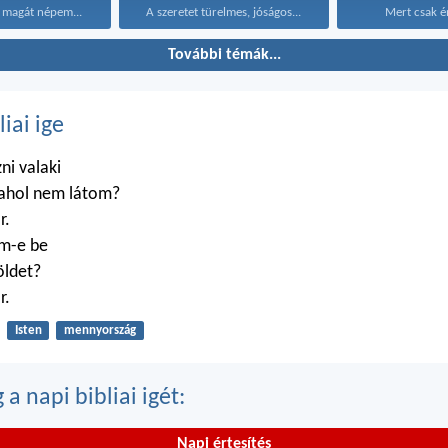
 magát népem...
A szeretet türelmes, jóságos...
Mert csak é
További témák...
liai ige
zni valaki
 ahol nem látom?
r.
m-e be
öldet?
r.
Isten
mennyország
a napi bibliai igét:
Napi értesítés