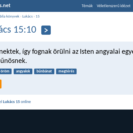
s.net
Témák
Véletlenszerű idézet
blia könyvek
›
Lukács
›
15
ács 15:10
ktek, így fognak örülni az Isten angyalai egy
bűnösnek.
öröm
angyalok
bűnbánat
megtérés
el
Lukács 15
online