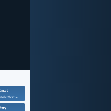
ánat
agát népem...
ény