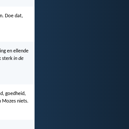
n. Doe dat,
ing en ellende
k sterk
in de
id, goedheid,
n Mozes niets.