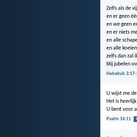
Zelfs als de v
en er geen één
en we geen en
en er niets me
en alle schap
en alle koeien
zelfs dan zal 
blij jubelen o
Habakuk 3:17-
U wijst me de
Het is heerlijk
U bent voor a
Psalm 16:11