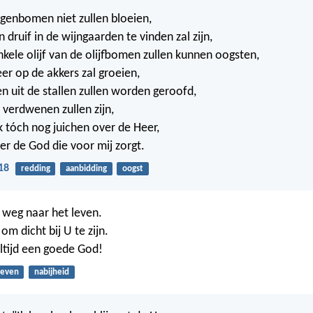
ijgenbomen niet zullen bloeien,
 druif in de wijngaarden te vinden zal zijn,
kele olijf van de olijfbomen zullen kunnen oogsten,
er op de akkers zal groeien,
en uit de stallen zullen worden geroofd,
 verdwenen zullen zijn,
ik tóch nog juichen over de Heer,
ver de God die voor mij zorgt.
18
redding
aanbidding
oogst
 weg naar het leven.
 om dicht bij U te zijn.
ltijd een goede God!
leven
nabijheid