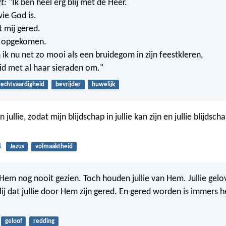
t:
"Ik ben heel erg blij met de Heer.
wie God is.
t mij gered.
ij opgekomen.
ik nu net zo mooi als een bruidegom in zijn feestkleren,
uid met al haar sieraden om."
rechtvaardigheid
bevrijder
huwelijk
n jullie, zodat mijn blijdschap in jullie kan zijn en jullie blijds
1
Jezus
volmaaktheid
 Hem nog nooit gezien. Toch houden jullie van Hem. Jullie ge
blij dat jullie door Hem zijn gered. En gered worden is immers 
geloof
redding