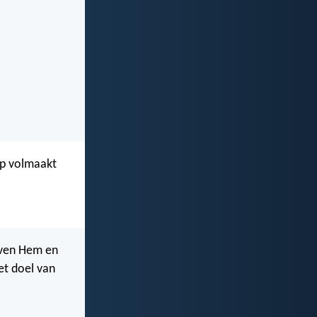
chap volmaakt
loven Hem en
het doel van