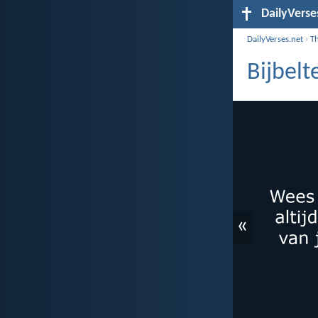
DailyVerse
DailyVerses.net
›
T
Bijbel
«