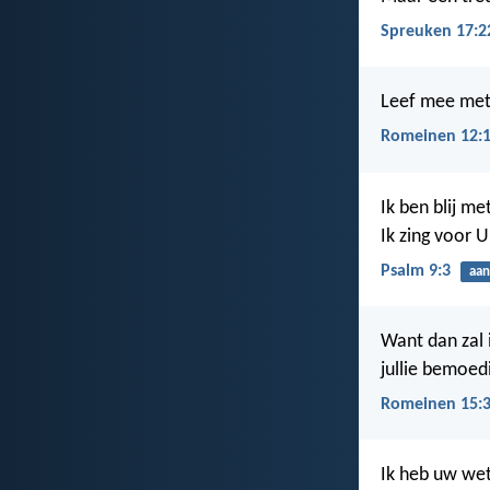
Spreuken 17:2
Leef mee met a
Romeinen 12:
Ik ben blij me
Ik zing voor 
Psalm 9:3
aan
Want dan zal i
jullie bemoed
Romeinen 15:
Ik heb uw wet