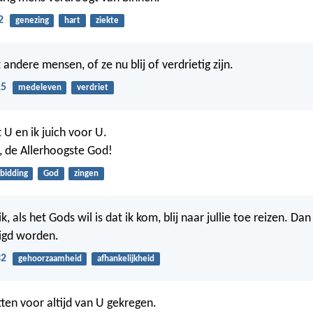
2
genezing
hart
ziekte
ndere mensen, of ze nu blij of verdrietig zijn.
15
medeleven
verdriet
t U en ik juich voor U.
U, de Allerhoogste God!
bidding
God
zingen
k, als het Gods wil is dat ik kom, blij naar jullie toe reizen. Da
igd worden.
32
gehoorzaamheid
afhankelijkheid
ten voor altijd van U gekregen.