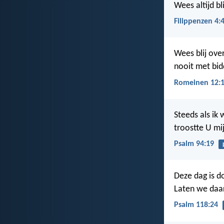
Wees altijd bl
Filippenzen 4:
Wees blij ove
nooit met bid
Romeinen 12:
Steeds als ik
troostte U mi
Psalm 94:19
Deze dag is d
Laten we daar 
Psalm 118:24