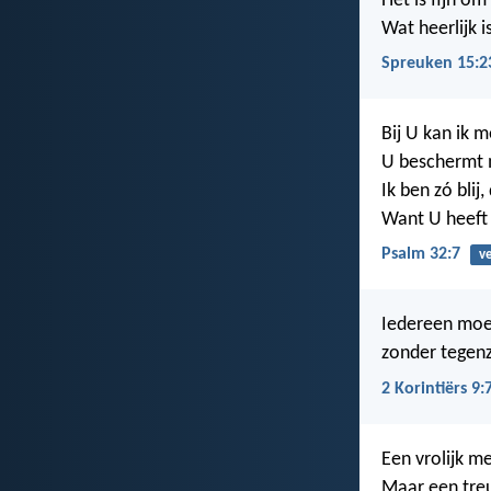
Het is fijn o
Wat heerlijk i
Spreuken 15:2
Bij U kan ik 
U beschermt 
Ik ben zó blij,
Want U heeft 
Psalm 32:7
ve
Iedereen moet 
zonder tegenz
2 Korintiërs 9:
Een vrolijk me
Maar een treu