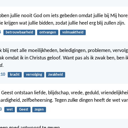
bben jullie nooit God om iets gebeden omdat jullie bij Mij hore
ie krijgen wat jullie bidden, zodat jullie heel erg blij zullen zijn.
4
betrouwbaarheid
ontvangen
volmaaktheid
 blij met alle moeilijkheden, beledigingen, problemen, vervolg
k omdat ik in Christus geloof. Want pas als ik zwak ben, ben i
od
.
:10
kracht
vervolging
zwakheid
Geest ontstaan liefde, blijdschap, vrede, geduld, vriendelijkhe
aardigheid, zelfbeheersing. Tegen zulke dingen heeft de wet va
3
wet
Geest
zegen