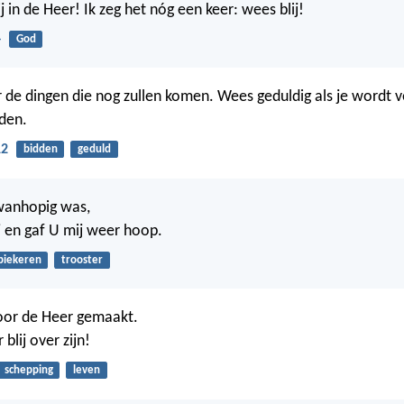
ij in de Heer! Ik zeg het nóg een keer: wees blij!
4
God
r de dingen die nog zullen komen. Wees geduldig als je wordt v
den.
12
bidden
geduld
 wanhopig was,
j en gaf U mij weer hoop.
piekeren
trooster
oor de Heer gemaakt.
blij over zijn!
schepping
leven