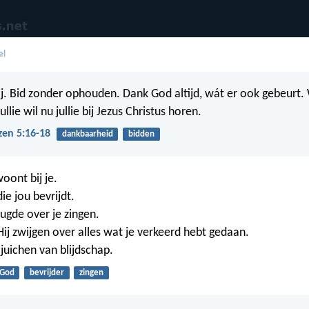
el
lij. Bid zonder ophouden. Dank God altijd, wát er ook gebeurt. 
llie wil nu jullie bij Jezus Christus horen.
zen 5:16-18
dankbaarheid
bidden
oont bij je.
die jou bevrijdt.
eugde over je zingen.
 Hij zwijgen over alles wat je verkeerd hebt gedaan.
e juichen van blijdschap.
God
bevrijder
zingen