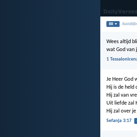
BB
BasisBijb
Wees altijd b
wat God van ju
1 Tessalonicen
Je Heer God w
Hij is de held 
Hij zal van vr
Uit liefde zal
Hij zal over j
Sefanja 3:17