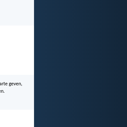
arte geven,
en.