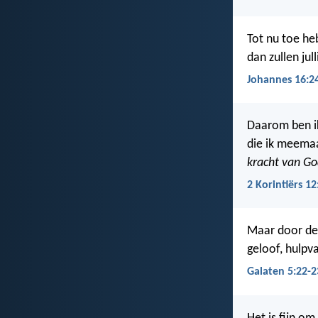
Tot nu toe he
dan zullen jull
Johannes 16:2
Daarom ben ik
die ik meemaa
kracht van G
2 Korintiërs 12
Maar door de 
geloof, hulpv
Galaten 5:22-2