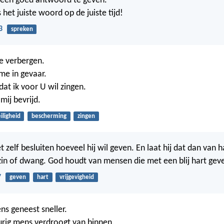
m een goed antwoord te geven.
s het juiste woord op de juiste tijd!
3
spreken
me verbergen.
me in gevaar.
 dat ik voor U wil zingen.
mij bevrijd.
iligheid
bescherming
zingen
zelf besluiten hoeveel hij wil geven. En laat hij dat dan van h
in of dwang. God houdt van mensen die met een blij hart gev
7
geven
hart
vrijgevigheid
ns geneest sneller.
rig mens verdroogt van binnen.