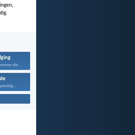
ingen,
tig.
lging
mensen die...
fde
geduldig...