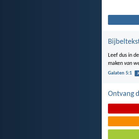
Bijbelteks
Leef dus in de
maken
van we
Galaten 5:1
J
Ontvang de