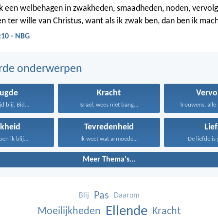
k een welbehagen in zwakheden, smaadheden, noden, vervolg
 ter wille van Christus, want als ik zwak ben, dan ben ik mach
2:10 - NBG
erde onderwerpen
eugde
Kracht
Vervo
d blij. Bid...
Israël, wees niet bang...
Trouwens, alle 
kheid
Tevredenheid
Lie
n ik blij...
Ik weet wat armoede...
De liefde is 
Meer Thema's...
Pas
Blij
Daarom
Ellende
Moeilijkheden
Kracht