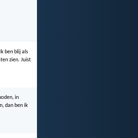
 ben blij als
ten zien. Juist
noden, in
, dan ben ik