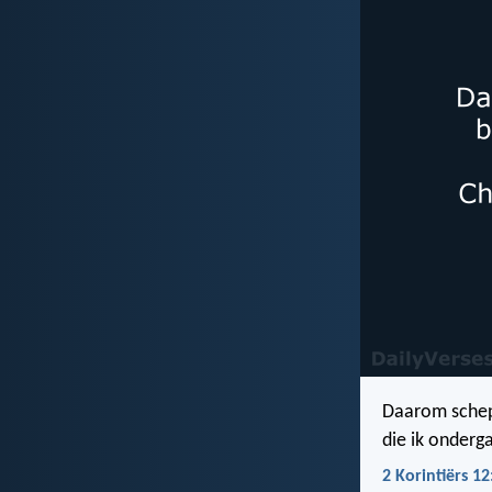
Daarom schep 
die ik onderga
2 Korintiërs 1