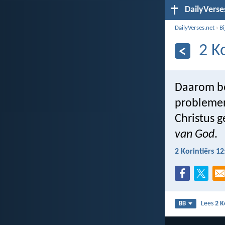
DailyVerse
DailyVerses.net
›
B
2 K
Daarom ben
problemen
Christus g
van God
.
2 Korintiërs 12
Lees
2 K
BB