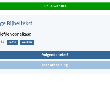
Op je website
ge Bijbeltekst
liefde voor elkaar.
:14
liefde
werken
Volgende tekst!
Met afbeelding