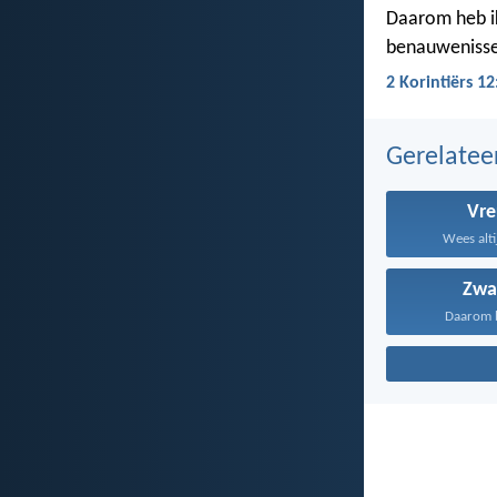
Daarom heb i
benauwenissen
2 Korintiërs 1
Gerelate
Vr
Wees altij
Zwa
Daarom be