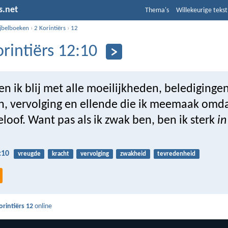
s.net
Thema's
Willekeurige tekst
ijbelboeken
›
2 Korintiërs
›
12
orintiërs 12:10
 ik blij met alle moeilijkheden, beledigingen
, vervolging en ellende die ik meemaak omdat
eloof. Want pas als ik zwak ben, ben ik sterk
in
:10
vreugde
kracht
vervolging
zwakheid
tevredenheid
orintiërs 12
online