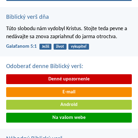
Biblický verš dňa
Túto slobodu nám vydobyl Kristus. Stojte teda pevne a
nedávajte sa znova zapriahnuť do jarma otroctva.
Galaťanom 5:1
Ježiš
život
vykupiteľ
Odoberať denne Biblický verš:
Denné upozornenie
E-mail
Android
Na vašom webe