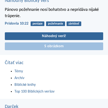
Náhodný Biblický verš
Pánovo požehnanie nosí bohatstvo
a nepridáva nijaké
trápenie.
Príslovia 10:22
peniaze
požehnanie
závislosť
Náhodný verš!
S obrázkom
Čítať viac
Témy
Archív
Biblické knihy
Top 100 Biblických veršov
Darček