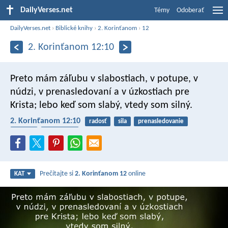
DailyVerses.net
Témy
Odoberať
DailyVerses.net
›
Biblické knihy
›
2. Korinťanom
›
12
2. Korinťanom 12:10
Preto mám záľubu v slabostiach, v potupe, v
núdzi, v prenasledovaní a v úzkostiach pre
Krista; lebo keď som slabý, vtedy som silný.
2. Korinťanom 12:10
radosť
sila
prenasledovanie
slabosť
spokojnosť
Prečítajte si
2. Korinťanom 12
online
KAT