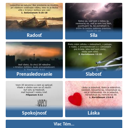
Radosť
Sila
Prenasledovanie
Slabosť
Spokojnosť
Láska
Viac Tém...