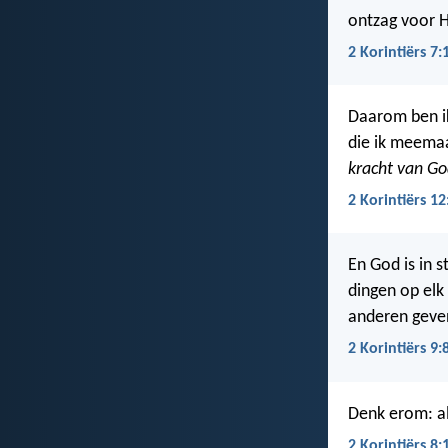
ontzag voor 
2 Korintiërs 7:
Daarom ben ik
die ik meemaa
kracht van G
2 Korintiërs 12
En God is in s
dingen op el
anderen geve
2 Korintiërs 9:
Denk erom: al
2 Korintiërs 8: