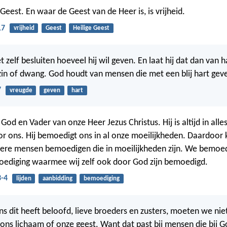
Geest. En waar de Geest van de Heer is, is vrijheid.
17
vrijheid
Geest
Heilige Geest
zelf besluiten hoeveel hij wil geven. En laat hij dat dan van h
in of dwang. God houdt van mensen die met een blij hart gev
7
vreugde
geven
hart
God en Vader van onze Heer Jezus Christus. Hij is altijd in alle
oor ons. Hij bemoedigt ons in al onze moeilijkheden. Daardoor
ere mensen bemoedigen die in moeilijkheden zijn. We bemoe
oediging waarmee wij zelf ook door God zijn bemoedigd.
3-4
lijden
aanbidding
bemoediging
 dit heeft beloofd, lieve broeders en zusters, moeten we ni
r ons lichaam of onze geest. Want dat past bij mensen die bij 