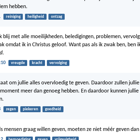
Hem hebben.
1
reiniging
heiligheid
ontzag
 blij met alle moeilijkheden, beledigingen, problemen, vervolg
k omdat ik in Christus geloof. Want pas als ik zwak ben, ben i
od
.
:10
vreugde
kracht
vervolging
taat om jullie alles overvloedig te geven. Daardoor zullen jullie 
k moment meer dan genoeg hebben. En daardoor kunnen jullie 
n.
8
zegen
piekeren
goedheid
s mensen graag willen geven, moeten ze niet méér geven dan
12
bemoediging
geven
vrijgevigheid