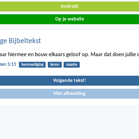
Android
Op je website
ge Bijbeltekst
ar hiermee en bouw elkaars geloof op. Maar dat doen jullie 
zen 5:11
bemoediging
leren
naaste
Volgende tekst!
Met afbeelding