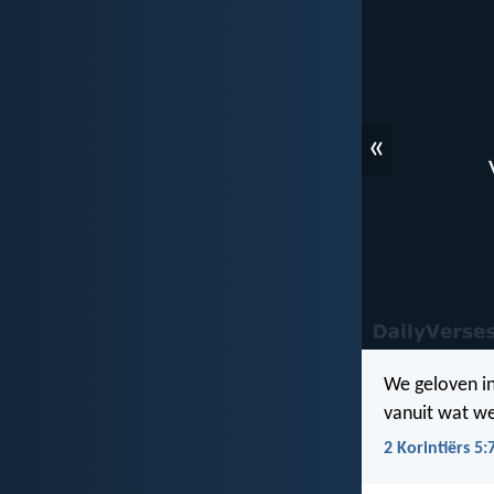
«
We geloven in
vanuit wat we
2 Korintiërs 5: