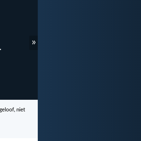
»
eloof, niet