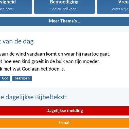
evigheid
Bemoediging
Vreu
oed bent...
God zal Zelf voor...
Wees altijd b
Meer Thema's...
t van de dag
waar de wind vandaan komt en waar hij naartoe gaat.
t hoe een kind groeit in de buik van zijn moeder.
k niet wat God aan het doen is.
God
begrijpen
 dagelijkse Bijbeltekst:
Dagelijkse melding
E-mail