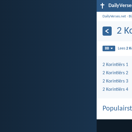
DailyVerse
DailyVerses.net
›
B
2 K
Lees
2 K
BB
2 Korintiërs 1
2 Korintiërs 2
2 Korintiërs 3
2 Korintiërs 4
Populairst