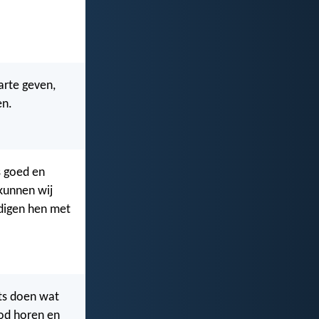
arte geven,
en.
s goed en
 kunnen wij
digen hen met
ets doen wat
God horen en