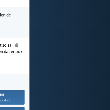
llen de
zo zal Hij
gen dat er ook
en
aad zal...