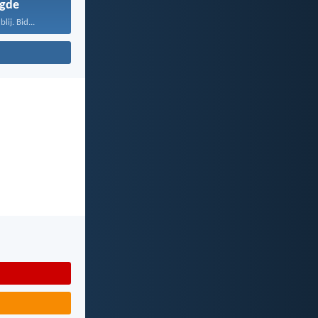
gde
lij. Bid...