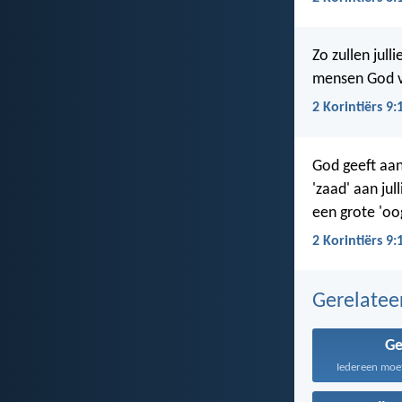
Zo zullen jul
mensen God v
2 Korintiërs 9:
God geeft aan
'zaad' aan jul
een grote 'oo
2 Korintiërs 9:
Gerelate
G
Iedereen moet 