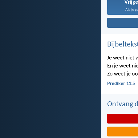
Vrijg
Als je g
Bijbelteks
Je weet niet 
En je weet nie
Zo weet je oo
Prediker 11:5
Ontvang de