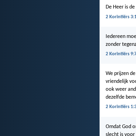
De Heer is de 
2 Korintiërs 3:
Iedereen moet 
zonder tegenz
2 Korintiërs 9:
We prijzen de 
vriendelijk v
ook weer and
dezelfde bem
2 Korintiërs 1:
Omdat God ons
slecht is voo