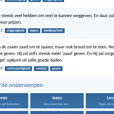
lie steeds veel hebben om veel te kunnen weggeven. En daar zu
oor prijzen.
11
vrijgevigheid
zegen
dankbaarheid
 de zaaier zaad om te zaaien, maar ook brood om te eten. Net 
lie geven. Hij zal zelfs steeds méér 'zaad' geven. En Hij zal zor
gst' opkomt uit jullie goede daden.
10
rechtvaardigheid
voedsel
geven
erde onderwerpen
even
Jezus
Lev
zelf besluiten...
Jezus keek hen aan...
Tegen elk kw