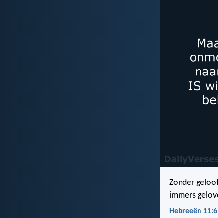
Zonder geloof
immers gelove
Hebreeën 11:6