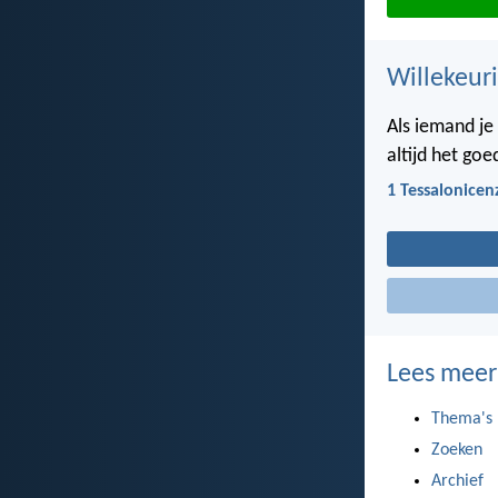
Willekeuri
Als iemand je
altijd het go
1 Tessalonicen
Lees meer
Thema's
Zoeken
Archief