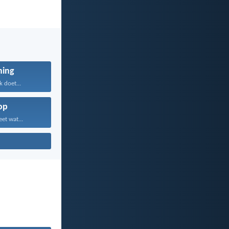
ning
 doet...
op
et wat...