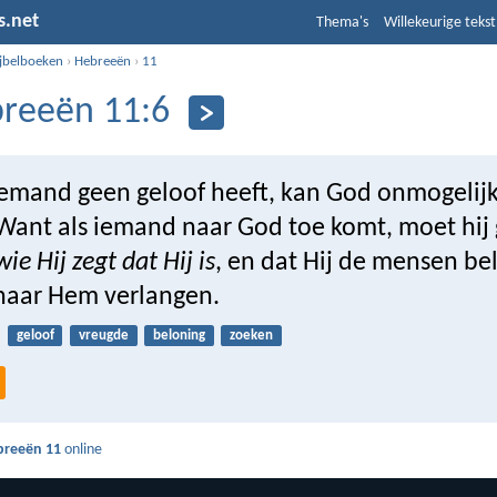
s.net
Thema's
Willekeurige tekst
ijbelboeken
›
Hebreeën
›
11
reeën 11:6
iemand geen geloof heeft, kan God onmogelijk
 Want als iemand naar God toe komt, moet hij
wie Hij zegt dat Hij is
, en dat Hij de mensen be
 naar Hem verlangen.
geloof
vreugde
beloning
zoeken
breeën 11
online