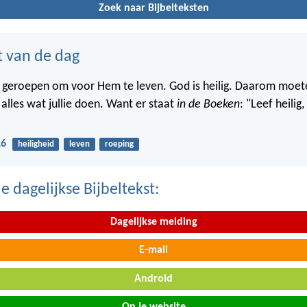
Zoek naar Bijbelteksten
t van de dag
lie geroepen om voor Hem te leven. God is heilig. Daarom moete
n alles wat jullie doen. Want er staat
in de Boeken
: "Leef heilig
16
heiligheid
leven
roeping
 dagelijkse Bijbeltekst:
Dagelijkse melding
E-mail
Android