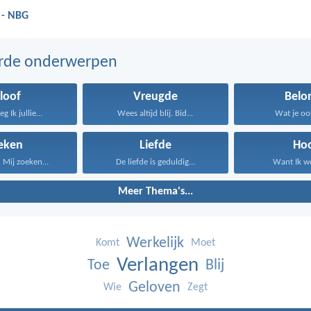
 - NBG
erde onderwerpen
loof
Vreugde
Belo
 Ik jullie...
Wees altijd blij. Bid...
Wat je ook
eken
Liefde
Ho
n Mij zoeken...
De liefde is geduldig...
Want Ik we
Meer Thema's...
Werkelijk
Komt
Moet
Verlangen
Toe
Blij
Geloven
Wie
Zegt