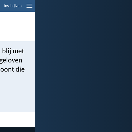
Inschrijven
 blij met
 geloven
loont die