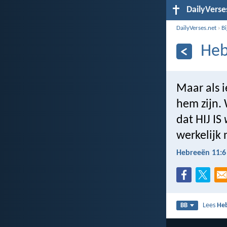
DailyVerse
DailyVerses.net
›
B
Heb
Maar als 
hem zijn.
dat HIJ IS
werkelijk
Hebreeën 11:6
Lees
He
BB