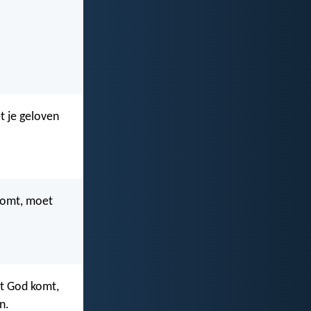
t je geloven
komt, moet
ot God komt,
n.