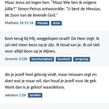
Maar Jezus zei tegen hen: "Maar Wie ben Ik volgens
júllie?" Simon Petrus antwoordde: "U bent de Messias,
de Zoon van de levende God."
Matteüs 16:15-16
Messias
Jezus
Kom terug bij Mij, weggelopen Israël! De Heer zegt: Ik
zal niet meer boos op je zijn. Ik houd van je. Ik zal niet
voor altijd boos op je blijven.
Jeremia 3:12b
barmhartigheid
boosheid
vergeving
Als je jezelf heel gelovig vindt, maar intussen zegt
en
doet
wat je maar wil, dan houd je jezelf voor de gek.
Want dan is je geloof waardeloos.
Jakobus 1:26
spreken