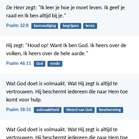
De Heer zegt:
"Ik leer je hoe je moet leven.
Ik geef je
raad en Ik ben altijd bij je."
Psalm 32:8
bemoediging
begrijpen
leren
Hij zegt: "Houd op! Want Ik ben God.
Ik heers over de
volken,
Ik heers over de hele aarde."
Psalm 46:11
God
vrede
Wat God doet is volmaakt.
Wat Hij zegt is altijd te
vertrouwen.
Hij beschermt iedereen die naar Hem toe
komt voor hulp.
Psalm 18:31
volmaaktheid
Woord van God
bescherming
Wat God doet is volmaakt.
Wat Hij zegt is altijd te
vertrouwen.
Hij beschermt iedereen die naar Hem toe