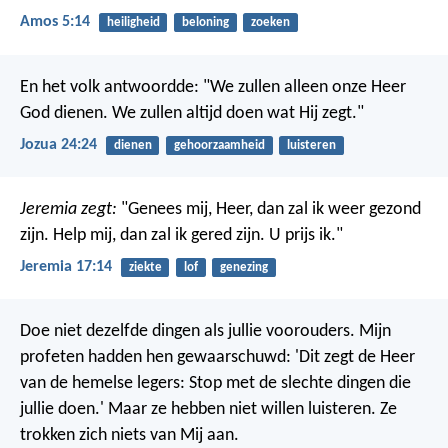
Amos 5:14
heiligheid
beloning
zoeken
En het volk antwoordde: "We zullen alleen onze Heer
God dienen. We zullen altijd doen wat Hij zegt."
Jozua 24:24
dienen
gehoorzaamheid
luisteren
Jeremia zegt:
"Genees mij, Heer, dan zal ik weer gezond
zijn.
Help mij, dan zal ik gered zijn.
U prijs ik."
Jeremia 17:14
ziekte
lof
genezing
Doe niet dezelfde dingen als jullie voorouders. Mijn
profeten hadden hen gewaarschuwd: 'Dit zegt de Heer
van de hemelse legers: Stop met de slechte dingen die
jullie doen.' Maar ze hebben niet willen luisteren. Ze
trokken zich niets van Mij aan.