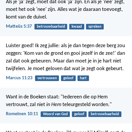
Als je 'ja' zegt, moet dat ook 'ja' zijn. En als je 'nee' zegt,
moet het ook 'nee' zijn. Alles wat je daaraan toevoegt,
komt van de duivel.
Matteüs 5:37
betrouwbaarheid
kwaad
spreken
Luister goed! Ik zeg jullie: als je dan tegen deze berg zou
zeggen: 'Kom van de grond en gooi jezelf in de zee!' dan
zal dat ook gebeuren. Maar dan moet je in je hart niet
twijfelen. Je moet geloven dat wat je zegt ook gebeurt.
Marcus 11:23
vertrouwen
geloof
hart
Want in de Boeken staat: "Iedereen die op Hem
vertrouwt, zal niet
in Hem
teleurgesteld worden."
Romeinen 10:11
Woord van God
geloof
betrouwbaarheid