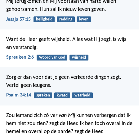
Mij terugkomen en Mij voortaan van harte willen
gehoorzamen.
Hun zal Ik nieuw leven geven.
Jesaja 57:15
heiligheid
redding
leven
Want de Heer geeft wijsheid.
Alles wat Hij zegt, is wijs
en verstandig.
Spreuken 2:6
Woord van God
wijsheid
Zorg er dan voor dat je geen verkeerde dingen zegt.
Vertel geen leugens.
Psalm 34:14
spreken
kwaad
waarheid
Zou iemand zich zó
ver van Mij
kunnen verbergen dat Ik
hem niet zou zien? zegt de Heer. Ik ben toch overal in de
hemel en overal op de aarde? zegt de Heer.