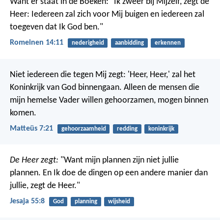
Want er staat in de Boeken: "Ik zweer bij Mijzelf, zegt de
Heer: Iedereen zal zich voor Mij buigen en iedereen zal
toegeven dat Ik God ben."
Romeinen 14:11
nederigheid
aanbidding
erkennen
Niet iedereen die tegen Mij zegt: 'Heer, Heer,' zal het
Koninkrijk van God binnengaan. Alleen de mensen die
mijn hemelse Vader willen gehoorzamen, mogen binnen
komen.
Matteüs 7:21
gehoorzaamheid
redding
koninkrijk
De Heer zegt:
"Want mijn plannen zijn niet jullie
plannen.
En Ik doe de dingen op een andere manier dan
jullie, zegt de Heer."
Jesaja 55:8
God
planning
wijsheid