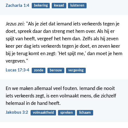
Zacharia 1:4
bekering
kwaad
luisteren
Jezus zei:
"Als je ziet dat iemand iets verkeerds tegen je
doet, spreek daar dan streng met hem over. Als hij er
spijt van heeft, vergeef het hem dan. Zelfs als hij zeven
keer per dag iets verkeerds tegen je doet, en zeven keer
bij je terug komt en zegt: 'Het spijt me,' dan moet je hem
vergeven."
Lucas 17:3-4
zonde
berouw
vergeving
En we maken allemaal veel fouten. Iemand die nooit
iets verkeerds zegt, is een volmaakt mens, die zichzelf
helemaal in de hand heeft.
Jakobus 3:2
volmaaktheid
spreken
lichaam