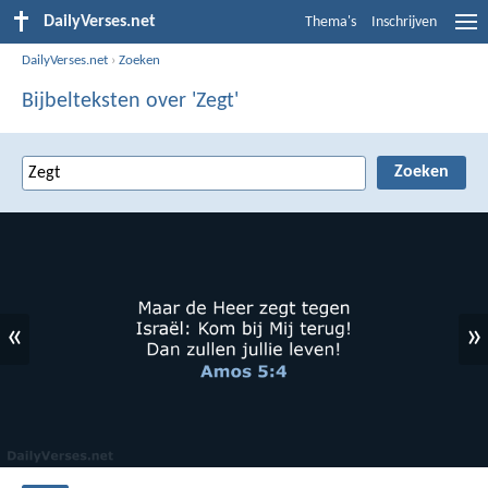
DailyVerses.net
Thema's
Inschrijven
DailyVerses.net
›
Zoeken
Bijbelteksten over 'Zegt'
«
»