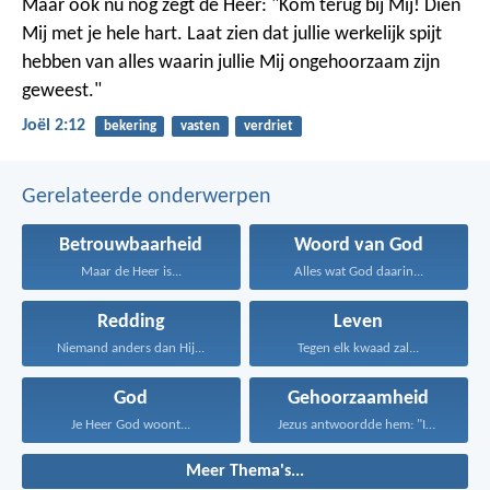
Maar ook nu nog zegt de Heer: "Kom terug bij Mij! Dien
Mij met je hele hart. Laat zien dat jullie werkelijk spijt
hebben van alles waarin jullie Mij ongehoorzaam zijn
geweest."
Joël 2:12
bekering
vasten
verdriet
Gerelateerde onderwerpen
Betrouwbaarheid
Woord van God
Maar de Heer is...
Alles wat God daarin...
Redding
Leven
Niemand anders dan Hij...
Tegen elk kwaad zal...
God
Gehoorzaamheid
Je Heer God woont...
Jezus antwoordde hem: "Iemand...
Meer Thema's...