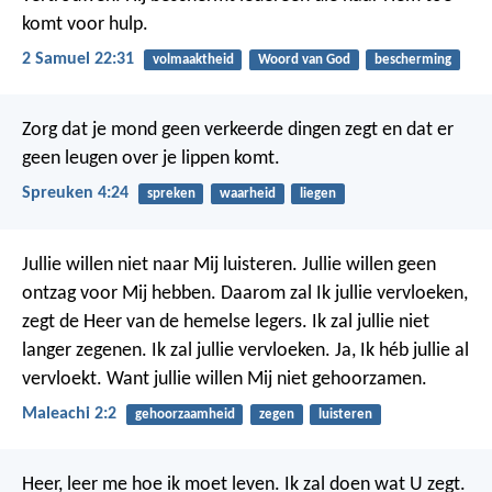
komt voor hulp.
2 Samuel 22:31
volmaaktheid
Woord van God
bescherming
Zorg dat je mond geen verkeerde dingen zegt
en dat er
geen leugen over je lippen komt.
Spreuken 4:24
spreken
waarheid
liegen
Jullie willen niet naar Mij luisteren. Jullie willen geen
ontzag voor Mij hebben. Daarom zal Ik jullie vervloeken,
zegt de Heer van de hemelse legers. Ik zal jullie niet
langer zegenen. Ik zal jullie vervloeken. Ja, Ik héb jullie al
vervloekt. Want jullie willen Mij niet gehoorzamen.
Maleachi 2:2
gehoorzaamheid
zegen
luisteren
Heer, leer me hoe ik moet leven.
Ik zal doen wat U zegt.