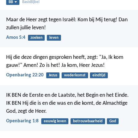
BB
BasisBijbel
Maar de Heer zegt tegen Israël: Kom bij Mij terug! Dan
zullen jullie leven!
Amos 5:4
zoeken
leven
Hij die deze dingen gesproken heeft, zegt: "Ja, Ik kom
gauw!" Amen! Zo is het! Ja kom, Heer Jezus!
Openbaring 22:20
Jezus
wederkomst
eindtijd
IK BEN de Eerste en de Laatste, het Begin en het Einde.
IK BEN Hij die is en die was en die komt, de Almachtige
God, zegt de Heer.
Openbaring 1:8
eeuwig leven
betrouwbaarheid
God