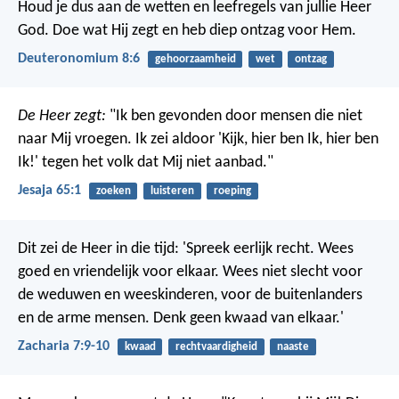
Houd je dus aan de wetten en leefregels van jullie Heer
God. Doe wat Hij zegt en heb diep ontzag voor Hem.
Deuteronomium 8:6
gehoorzaamheid
wet
ontzag
De Heer zegt:
"Ik ben gevonden door mensen die niet
naar Mij vroegen. Ik zei aldoor 'Kijk, hier ben Ik, hier ben
Ik!' tegen het volk dat Mij niet aanbad."
Jesaja 65:1
zoeken
luisteren
roeping
Dit zei de Heer in die tijd: 'Spreek eerlijk recht. Wees
goed en vriendelijk voor elkaar. Wees niet slecht voor
de weduwen en weeskinderen, voor de buitenlanders
en de arme mensen. Denk geen kwaad van elkaar.'
Zacharia 7:9-10
kwaad
rechtvaardigheid
naaste