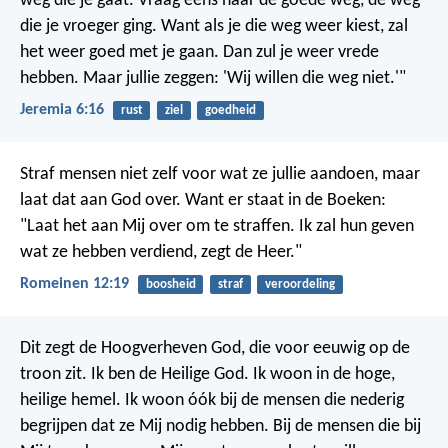
weg die je gaat.
Vraag eens naar de goede weg, de weg
die je vroeger ging.
Want als je die weg weer kiest, zal
het weer goed met je gaan.
Dan zul je weer vrede
hebben.
Maar jullie zeggen: 'Wij willen die weg niet.'"
Jeremia 6:16
rust
ziel
goedheid
Straf mensen niet zelf voor wat ze jullie aandoen, maar
laat dat aan God over. Want er staat in de Boeken:
"Laat het aan Mij over om te straffen. Ik zal hun geven
wat ze hebben verdiend, zegt de Heer."
Romeinen 12:19
boosheid
straf
veroordeling
Dit zegt de Hoogverheven God,
die voor eeuwig op de
troon zit.
Ik ben de Heilige God.
Ik woon in de hoge,
heilige hemel.
Ik woon óók bij de mensen die nederig
begrijpen dat ze Mij nodig hebben.
Bij de mensen die bij