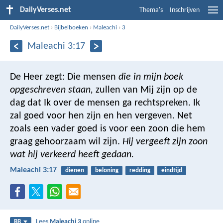
DailyVerses.net
Thema's
Inschrijven
DailyVerses.net
›
Bijbelboeken
›
Maleachi
›
3
Maleachi 3:17
De Heer zegt: Die mensen
die in mijn boek
opgeschreven staan,
zullen van Mij zijn op de
dag dat Ik over de mensen ga rechtspreken. Ik
zal goed voor hen zijn en hen vergeven. Net
zoals een vader goed is voor een zoon die hem
graag gehoorzaam wil zijn.
Hij vergeeft zijn zoon
wat hij verkeerd heeft gedaan.
Maleachi 3:17
dienen
beloning
redding
eindtijd
Lees
Maleachi 3
online
BB