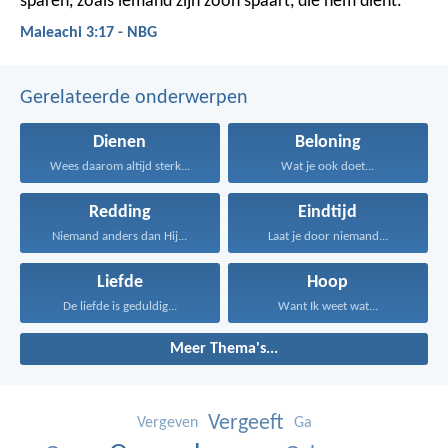
sparen, zoals iemand zijn zoon spaart, die hem dient.
Maleachi 3:17 - NBG
Gerelateerde onderwerpen
Dienen
Beloning
Wees daarom altijd sterk...
Wat je ook doet...
Redding
Eindtijd
Niemand anders dan Hij...
Laat je door niemand...
Liefde
Hoop
De liefde is geduldig...
Want Ik weet wat...
Meer Thema's...
Vergeeft
Vergeven
Ga