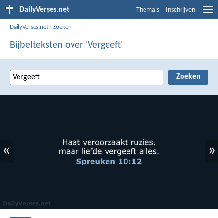
DailyVerses.net
Thema's
Inschrijven
DailyVerses.net
›
Zoeken
Bijbelteksten over 'Vergeeft'
«
»