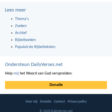
Lees meer
Thema's
Zoeken
Archief
Bijbelboeken
Populairste Bijbelteksten
Ondersteun DailyVerses.net
Help
mij
het Woord van God verspreiden:
Donatie
Over mij
Donatie
Contact
Privacy policy
© 2026 DailyVerses.net