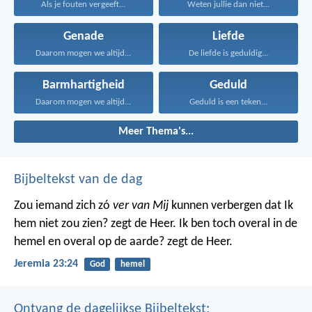
Als je fouten vergeeft...
Weten jullie dan niet...
Genade
Liefde
Daarom mogen we altijd...
De liefde is geduldig...
Barmhartigheid
Geduld
Daarom mogen we altijd...
Geduld is een teken...
Meer Thema's...
Bijbeltekst van de dag
Zou iemand zich zó
ver van Mij
kunnen verbergen dat Ik
hem niet zou zien? zegt de Heer. Ik ben toch overal in de
hemel en overal op de aarde? zegt de Heer.
Jeremia 23:24
God
hemel
Ontvang de dagelijkse Bijbeltekst: