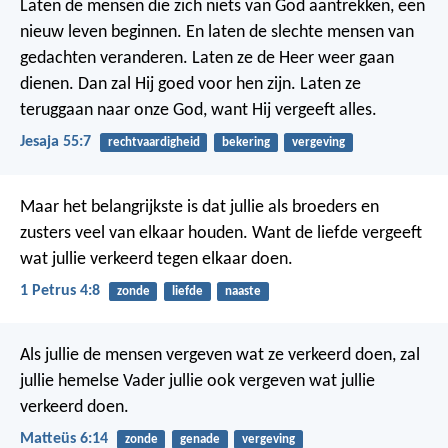
Laten de mensen die zich niets van God aantrekken, een
nieuw leven beginnen. En laten de slechte mensen van
gedachten veranderen. Laten ze de Heer weer gaan
dienen. Dan zal Hij goed voor hen zijn. Laten ze
teruggaan naar onze God, want Hij vergeeft alles.
Jesaja 55:7
rechtvaardigheid
bekering
vergeving
Maar het belangrijkste is dat jullie als broeders en
zusters veel van elkaar houden. Want de liefde vergeeft
wat jullie verkeerd tegen elkaar doen.
1 Petrus 4:8
zonde
liefde
naaste
Als jullie de mensen vergeven wat ze verkeerd doen, zal
jullie hemelse Vader jullie ook vergeven wat jullie
verkeerd doen.
Matteüs 6:14
zonde
genade
vergeving