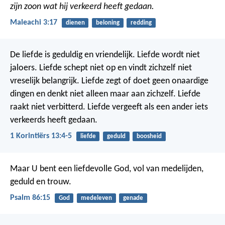
zijn zoon wat hij verkeerd heeft gedaan.
Maleachi 3:17
dienen
beloning
redding
De liefde is geduldig en vriendelijk. Liefde wordt niet
jaloers. Liefde schept niet op en vindt zichzelf niet
vreselijk belangrijk. Liefde zegt of doet geen onaardige
dingen en denkt niet alleen maar aan zichzelf. Liefde
raakt niet verbitterd. Liefde vergeeft als een ander iets
verkeerds heeft gedaan.
1 Korintiërs 13:4-5
liefde
geduld
boosheid
Maar U bent een liefdevolle God,
vol van medelijden,
geduld en trouw.
Psalm 86:15
God
medeleven
genade