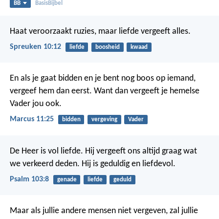
BB
BasisBijbel
Haat veroorzaakt ruzies,
maar liefde vergeeft alles.
Spreuken 10:12
liefde
boosheid
kwaad
En als je gaat bidden en je bent nog boos op iemand,
vergeef hem dan eerst. Want dan vergeeft je hemelse
Vader jou ook.
Marcus 11:25
bidden
vergeving
Vader
De Heer is vol liefde.
Hij vergeeft ons altijd graag wat
we verkeerd deden.
Hij is geduldig en liefdevol.
Psalm 103:8
genade
liefde
geduld
Maar als jullie andere mensen niet vergeven, zal jullie