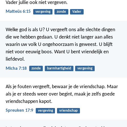
Vader jullie ook niet vergeven.
Matteüs 6:15
vergeving
zonde
Vader
Welke god is als U?
U vergeeft ons alle slechte dingen
die we hebben gedaan.
U denkt niet langer aan alles
waarin uw volk U ongehoorzaam is geweest.
U blijft
niet voor eeuwig boos.
Want U bent vriendelijk en
liefdevol.
Micha 7:18
zonde
barmhartigheid
vergeving
Als je fouten vergeeft, bewaar je de vriendschap.
Maar
als je er steeds weer over begint, maak je zelfs goede
vriendschappen kapot.
Spreuken 17:9
vergeving
vriendschap