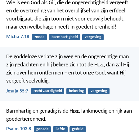
Wie is een God als Gij, die de ongerechtigheid vergeeft
en de overtreding van het overblijfsel van zijn erfdeel
voorbijgaat, die zijn toorn niet voor eeuwig behoudt,
maar een welbehagen heeft in goedertierenheid!
Micha 7:18
zonde
barmhartigheid
vergeving
De goddeloze verlate zijn weg en de ongerechtige man
zijn gedachten en hij bekere zich tot de H
ere
, dan zal Hij
Zich over hem ontfermen – en tot onze God, want Hij
vergeeft veelvuldig.
Jesaja 55:7
rechtvaardigheid
bekering
vergeving
Barmhartig en genadig is de H
ere
,
lankmoedig en rijk aan
goedertierenheid.
Psalm 103:8
genade
liefde
geduld