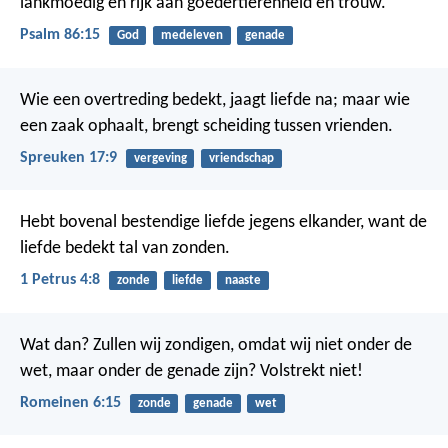
lankmoedig en rijk aan goedertierenheid en trouw.
Psalm 86:15
God
medeleven
genade
Wie een overtreding bedekt, jaagt liefde na;
maar wie
een zaak ophaalt, brengt scheiding tussen vrienden.
Spreuken 17:9
vergeving
vriendschap
Hebt bovenal bestendige liefde jegens elkander, want de
liefde bedekt tal van zonden.
1 Petrus 4:8
zonde
liefde
naaste
Wat dan? Zullen wij zondigen, omdat wij niet onder de
wet, maar onder de genade zijn? Volstrekt niet!
Romeinen 6:15
zonde
genade
wet