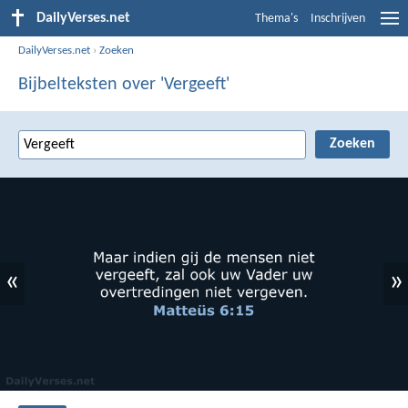
DailyVerses.net
Thema's
Inschrijven
DailyVerses.net
›
Zoeken
Bijbelteksten over 'Vergeeft'
«
»