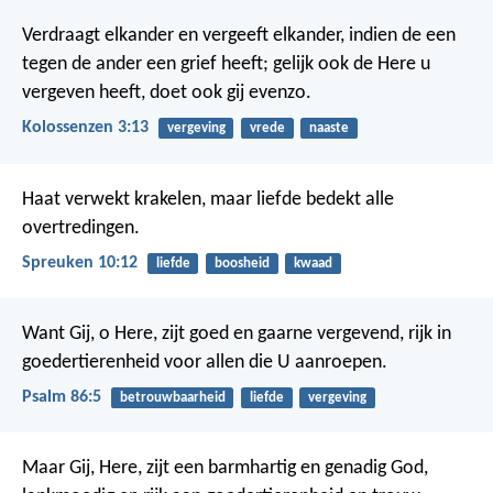
Verdraagt elkander en vergeeft elkander, indien de een
tegen de ander een grief heeft; gelijk ook de Here u
vergeven heeft, doet ook gij evenzo.
Kolossenzen 3:13
vergeving
vrede
naaste
Haat verwekt krakelen,
maar liefde bedekt alle
overtredingen.
Spreuken 10:12
liefde
boosheid
kwaad
Want Gij, o Here, zijt goed en gaarne vergevend,
rijk in
goedertierenheid voor allen die U aanroepen.
Psalm 86:5
betrouwbaarheid
liefde
vergeving
Maar Gij, Here, zijt een barmhartig en genadig God,