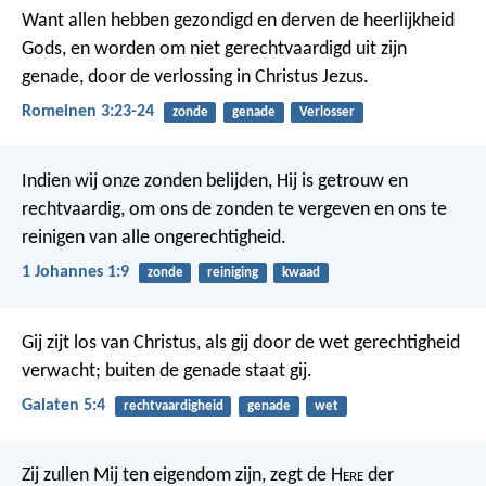
Want allen hebben gezondigd en derven de heerlijkheid
Gods, en worden om niet gerechtvaardigd uit zijn
genade, door de verlossing in Christus Jezus.
Romeinen 3:23-24
zonde
genade
Verlosser
Indien wij onze zonden belijden, Hij is getrouw en
rechtvaardig, om ons de zonden te vergeven en ons te
reinigen van alle ongerechtigheid.
1 Johannes 1:9
zonde
reiniging
kwaad
Gij zijt los van Christus, als gij door de wet gerechtigheid
verwacht; buiten de genade staat gij.
Galaten 5:4
rechtvaardigheid
genade
wet
Zij zullen Mij ten eigendom zijn, zegt de H
ere
der