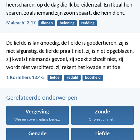
heerscharen, op de dag die Ik bereiden zal. En Ik zal hen
sparen, zoals iemand zijn zoon spaart, die hem dient.
Maleachi 3:17
dienen
beloning
redding
De liefde is lankmoedig,
de liefde is goedertieren,
zij is
niet afgunstig,
de liefde praalt niet,
zij is niet opgeblazen,
zij kwetst niemands gevoel,
zij zoekt zichzelf niet,
zij
wordt niet verbitterd,
zij rekent het kwade niet toe.
1 Korintiërs 13:4-5
liefde
geduld
boosheid
Gerelateerde onderwerpen
Vergeving
Zonde
Wie een overtreding bedekt...
Of weet gij niet...
Genade
Liefde