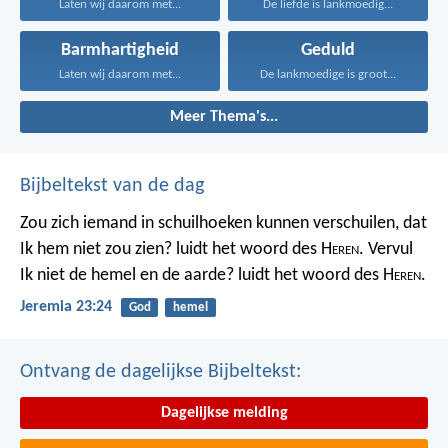
Laten wij daarom met...
De liefde is lankmoedig...
Barmhartigheid
Geduld
Laten wij daarom met...
De lankmoedige is groot...
Meer Thema's...
Bijbeltekst van de dag
Zou zich iemand in schuilhoeken kunnen verschuilen, dat
Ik hem niet zou zien? luidt het woord des H
eren
. Vervul
Ik niet de hemel en de aarde? luidt het woord des H
eren
.
Jeremia 23:24
God
hemel
Ontvang de dagelijkse Bijbeltekst:
Dagelijkse melding