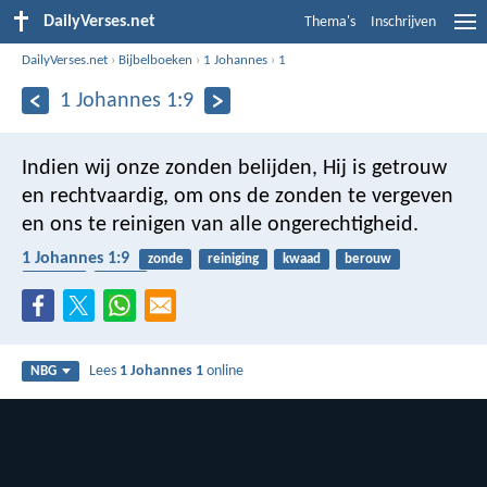
DailyVerses.net
Thema's
Inschrijven
DailyVerses.net
›
Bijbelboeken
›
1 Johannes
›
1
1 Johannes 1:9
Indien wij onze zonden belijden, Hij is getrouw
en rechtvaardig, om ons de zonden te vergeven
en ons te reinigen van alle ongerechtigheid.
1 Johannes 1:9
zonde
reiniging
kwaad
berouw
belijden
trouw
Lees
1 Johannes 1
online
NBG