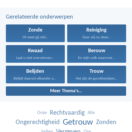
Gerelateerde onderwerpen
Zonde
Reiniging
Of weet gij niet...
Daar wij nu deze...
Kwaad
Berouw
Laat u niet overwinnen...
En mijn volk waarover...
Belijden
Trouw
Belijdt daarom elkander uw...
Het zijn de gunstbewijzen...
Meer Thema's...
Rechtvaardig
Onze
Alle
Getrouw
Ongerechtigheid
Zonden
Vergeven
Indien
Ons