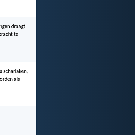
dingen draagt
bracht te
s scharlaken,
worden als