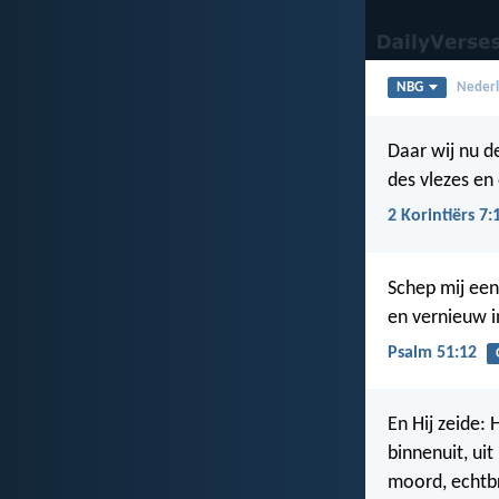
NBG
Nederl
Daar wij nu de
des vlezes en
2 Korintiërs 7:
Schep mij een
en vernieuw i
Psalm 51:12
En Hij zeide:
binnenuit, ui
moord, echtbr