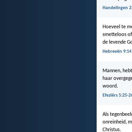
Handelingen 2
Hoeveel te me
smetteloos of
de levende G
Hebreeën 9:14
Mannen, hebt 
haar overgege
woord.
Efeziërs 5:25-2
Als tegenbeel
onreinheid, m
Christus.