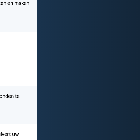
iten en maken
zonden te
uivert uw