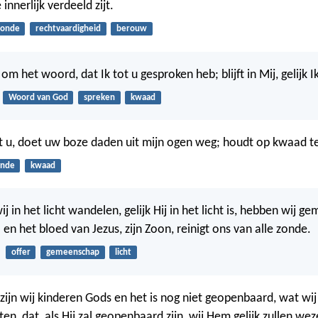
e innerlijk verdeeld zijt.
zonde
rechtvaardigheid
berouw
n om het woord, dat Ik tot u gesproken heb; blijft in Mij, gelijk Ik
Woord van God
spreken
kwaad
gt u, doet uw boze daden uit mijn ogen weg; houdt op kwaad t
onde
kwaad
j in het licht wandelen, gelijk Hij in het licht is, hebben wij 
en het bloed van Jezus, zijn Zoon, reinigt ons van alle zonde.
offer
gemeenschap
licht
zijn wij kinderen Gods en het is nog niet geopenbaard, wat wij z
en, dat, als Hij zal geopenbaard zijn, wij Hem gelijk zullen we