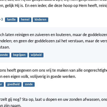
n, gelijk Hij is. En een ieder, die deze hoop op Hem heeft, reinig
-3
familie
hemel
kinderen
zich laten reinigen en zuiveren en louteren, maar de goddelozen
delen; en geen der goddelozen zal het verstaan, maar de ver
staan.
zonde
begrijpen
wijsheid
 ons heeft gegeven om ons vrij te maken van alle ongerechtigh
en een eigen volk, volijverig in goede werken.
er
goedheid
zonde
rzelt gij nog? Sta op, laat u dopen en uw zonden afwassen, on
n zijn naam.