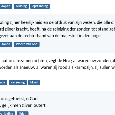
dopen
redding
opstanding
aling zijner heerlijkheid en de afdruk van zijn wezen, die alle 
d zijner kracht, heeft, na de reiniging der zonden tot stand ge
gezet aan de rechterhand van de majesteit in den hoge.
zonde
Woord van God
laat ons tezamen richten, zegt de H
ere
; al waren uw zonden al
 worden als sneeuw; al waren zij rood als karmozijn, zij zullen 
onde
vergeving
bloed
 ons getoetst, o God,
 gelijk men zilver loutert.
verleiding
lijden