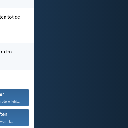
ten tot de
worden.
er
Niemand heeft grotere liefde...
ften
want Ik...