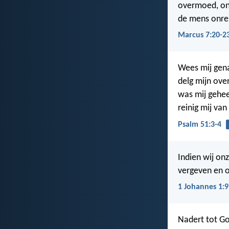
overmoed, onv
de mens onre
Marcus 7:20-2
Wees mij gena
delg mijn ove
was mij gehee
reinig mij van
Psalm 51:3-4
Indien wij on
vergeven en o
1 Johannes 1:9
Nadert tot Go