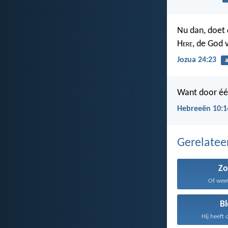
Nu dan, doet 
H
ere
, de God v
Jozua 24:23
a
Want door één
Hebreeën 10:1
Gerelate
Z
Of weet 
B
Hij heeft 