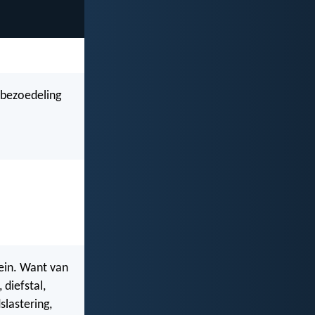
e bezoedeling
ein. Want van
 diefstal,
slastering,