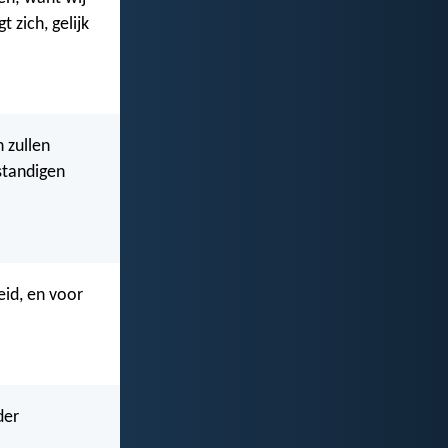
t zich, gelijk
 zullen
standigen
eid, en voor
der