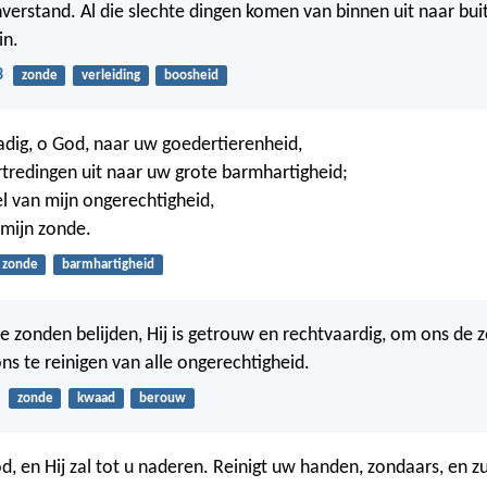
erstand. Al die slechte dingen komen van binnen uit naar bu
in.
3
zonde
verleiding
boosheid
dig, o God, naar uw goedertierenheid,
rtredingen uit naar uw grote barmhartigheid;
l van mijn ongerechtigheid,
 mijn zonde.
zonde
barmhartigheid
ze zonden belijden, Hij is getrouw en rechtvaardig, om ons de 
ns te reinigen van alle ongerechtigheid.
zonde
kwaad
berouw
d, en Hij zal tot u naderen. Reinigt uw handen, zondaars, en z