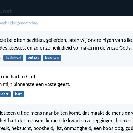
ands Bijbelgenootschap
ze beloften bezitten, geliefden, laten wij ons reinigen van all
 des geestes, en zo onze heiligheid volmaken in de vreze Gods.
1
heiligheid
ontzag
beloften
 rein hart, o God,
n mijn binnenste een vaste geest.
Geest
hart
 Hetgeen uit de mens naar buiten komt, dat maakt de mens onr
t het hart der mensen, komen de kwade overleggingen, hoererij,
euk, hebzucht, boosheid, list, onmatigheid, een boos oog, god