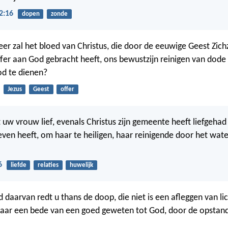
2:16
dopen
zonde
er zal het bloed van Christus, die door de eeuwige Geest Zichz
fer aan God gebracht heeft, ons bewustzijn reinigen van dod
od te dienen?
Jezus
Geest
offer
uw vrouw lief, evenals Christus zijn gemeente heeft liefgehad
ven heeft, om haar te heiligen, haar reinigende door het wat
6
liefde
relaties
huwelijk
d daarvan redt u thans de doop, die niet is een afleggen van li
aar een bede van een goed geweten tot God, door de opstand