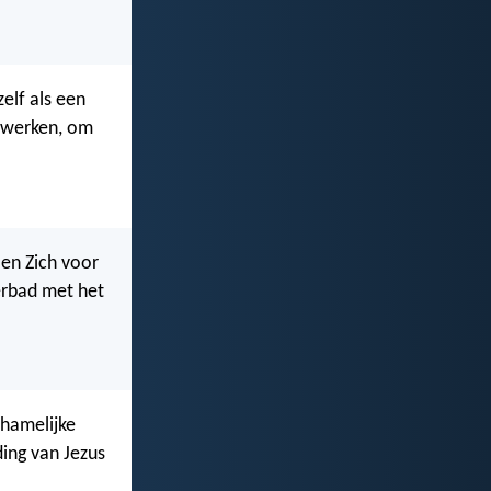
elf als een
e werken, om
 en Zich voor
erbad met het
chamelijke
ing van Jezus