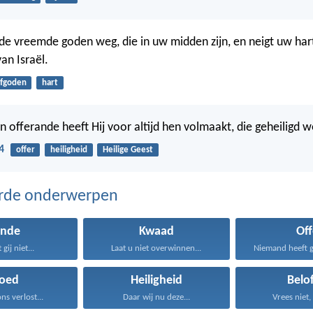
de vreemde goden weg, die in uw midden zijn, en neigt uw har
an Israël.
fgoden
hart
 offerande heeft Hij voor altijd hen volmaakt, die geheiligd 
4
offer
heiligheid
Heilige Geest
erde onderwerpen
onde
Kwaad
Off
gij niet...
Laat u niet overwinnen...
loed
Heiligheid
Belo
ons verlost...
Daar wij nu deze...
Vrees niet, 