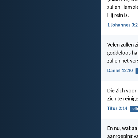
zullen Hem zie
Hij rein is.
1 Johannes 3:2
Velen zullen 
goddeloos han
zullen het ver
Daniël 12:10
Die Zich voor
Zich te reinig
Titus 2:14
off
En nu, wat aa
aanroeping va