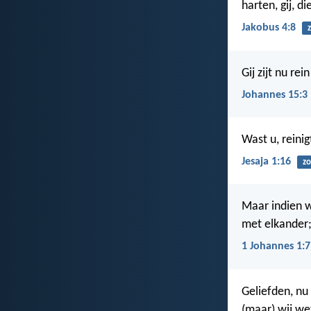
harten, gij, di
Jakobus 4:8
Gij zijt nu rei
Johannes 15:3
Wast u, reini
Jesaja 1:16
z
Maar indien wi
met elkander; 
1 Johannes 1:7
Geliefden, nu 
(maar) wij wet