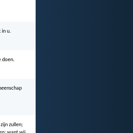
 in u.
e doen.
gemeenschap
ijn zullen;
zen; want wij