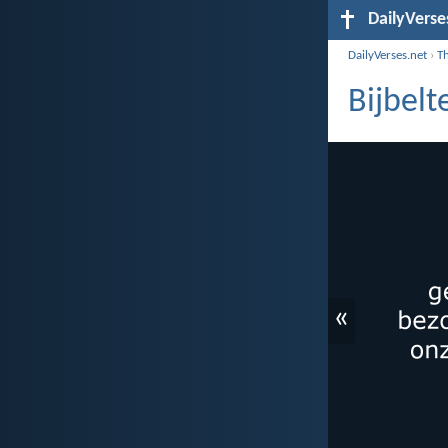
DailyVerse
DailyVerses.net
›
T
Bijbelt
«