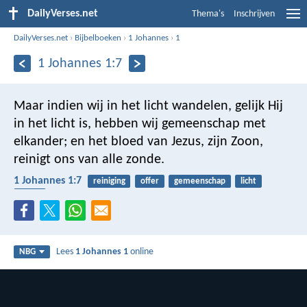
DailyVerses.net
Thema's
Inschrijven
DailyVerses.net
›
Bijbelboeken
›
1 Johannes
›
1
1 Johannes 1:7
Maar indien wij in het licht wandelen, gelijk Hij
in het licht is, hebben wij gemeenschap met
elkander; en het bloed van Jezus, zijn Zoon,
reinigt ons van alle zonde.
1 Johannes 1:7
reiniging
offer
gemeenschap
licht
bloed
Lees
1 Johannes 1
online
NBG