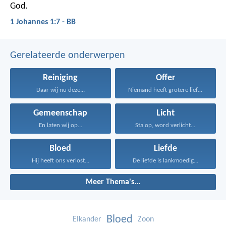
God.
1 Johannes 1:7 - BB
Gerelateerde onderwerpen
Reiniging
Offer
Daar wij nu deze...
Niemand heeft grotere liefde...
Gemeenschap
Licht
En laten wij op...
Sta op, word verlicht...
Bloed
Liefde
Hij heeft ons verlost...
De liefde is lankmoedig...
Meer Thema's...
Bloed
Elkander
Zoon