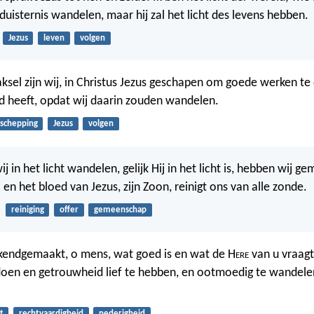
duisternis wandelen, maar hij zal het licht des levens hebben.
Jezus
leven
volgen
ksel zijn wij, in Christus Jezus geschapen om goede werken te
d heeft, opdat wij daarin zouden wandelen.
schepping
Jezus
volgen
j in het licht wandelen, gelijk Hij in het licht is, hebben wij 
en het bloed van Jezus, zijn Zoon, reinigt ons van alle zonde.
reiniging
offer
gemeenschap
ekendgemaakt, o mens, wat goed is en wat de H
ere
van u vraagt
doen en getrouwheid lief te hebben, en ootmoedig te wandel
t
rechtvaardigheid
nederigheid