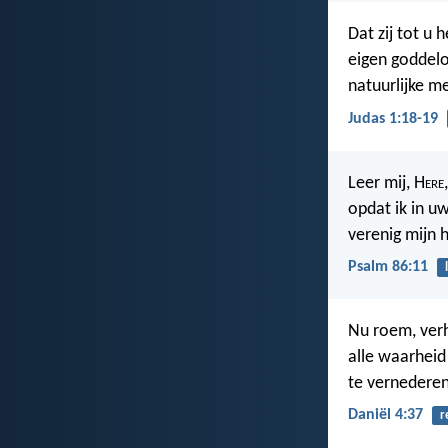
Dat zij tot u 
eigen goddelo
natuurlijke m
Judas 1:18-19
Leer mij, H
ere
opdat ik in u
verenig mijn 
Psalm 86:11
Nu roem, verh
alle waarheid
te vernederen
Daniël 4:37
r