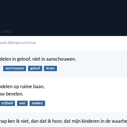
ands Bijbelgenootschap
elen in geloof, niet in aanschouwen.
7
vertrouwen
geloof
leven
ndelen op ruime baan,
uw bevelen.
vrijheid
wet
zoeken
hap ken ik niet, dan dat ik hoor, dat mijn kinderen in de waar