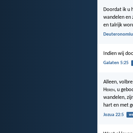
Doordat ik u 
wandelen en z
en talrijk wor
Deuteronomiu
Indien wij do
Galaten 5:25
Alleen, volbr
H
eren
, u gebo
wandelen, zi
hart en met g
Jozua 22:5
w