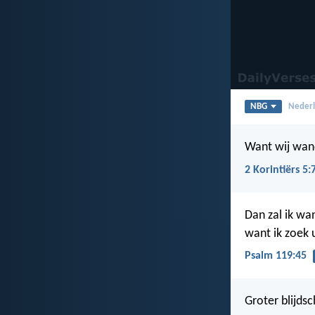
NBG
Nederl
Want wij wand
2 Korintiërs 5:
Dan zal ik wa
want ik zoek 
Psalm 119:45
Groter blijdsc