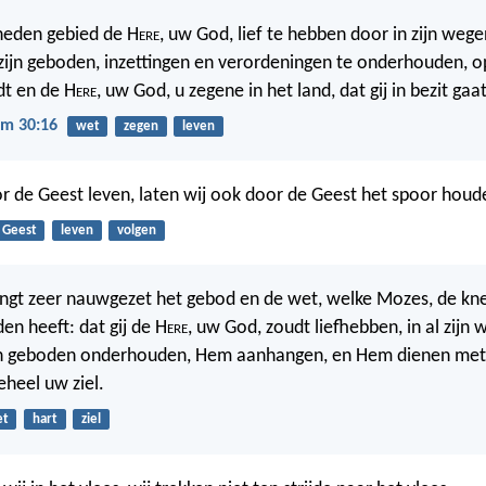
heden gebied de H
ere
, uw God, lief te hebben door in zijn wege
ijn geboden, inzettingen en verordeningen te onderhouden, opd
dt en de H
ere
, uw God, u zegene in het land, dat gij in bezit ga
m 30:16
wet
zegen
leven
or de Geest leven, laten wij ook door de Geest het spoor houd
Geest
leven
volgen
engt zeer nauwgezet het gebod en de wet, welke Mozes, de kn
den heeft: dat gij de H
ere
, uw God, zoudt liefhebben, in al zijn
jn geboden onderhouden, Hem aanhangen, en Hem dienen met
eheel uw ziel.
et
hart
ziel