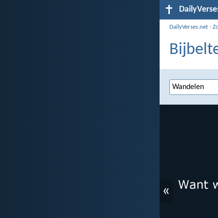
DailyVerse
DailyVerses.net
›
Z
Bijbel
«