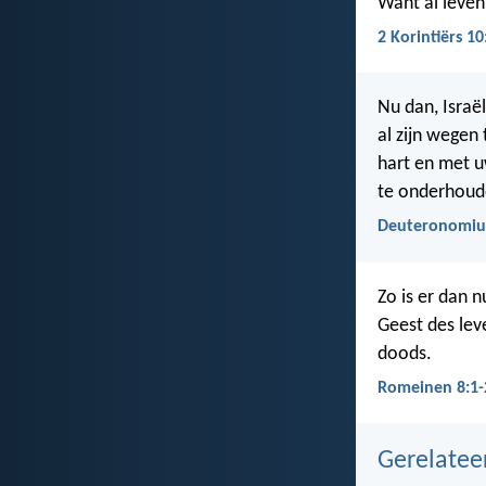
Want al leven 
2 Korintiërs 10
Nu dan, Israë
al zijn wegen
hart en met u
te onderhoude
Deuteronomiu
Zo is er dan n
Geest des lev
doods.
Romeinen 8:1-
Gerelate