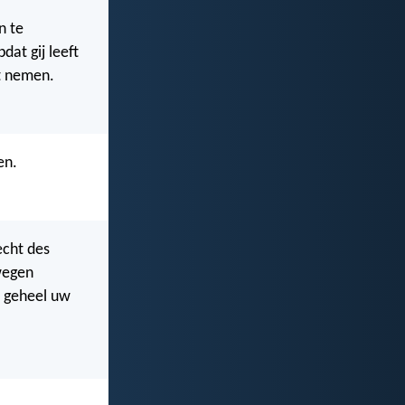
n te
at gij leeft
at nemen.
en.
echt des
 wegen
 geheel uw