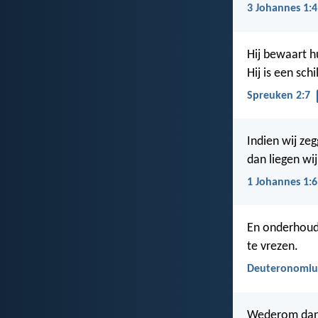
3 Johannes 1:4
Hij bewaart h
Hij is een sch
Spreuken 2:7
Indien wij ze
dan liegen wi
1 Johannes 1:6
En onderhoud
te vrezen.
Deuteronomiu
Wederom dan s