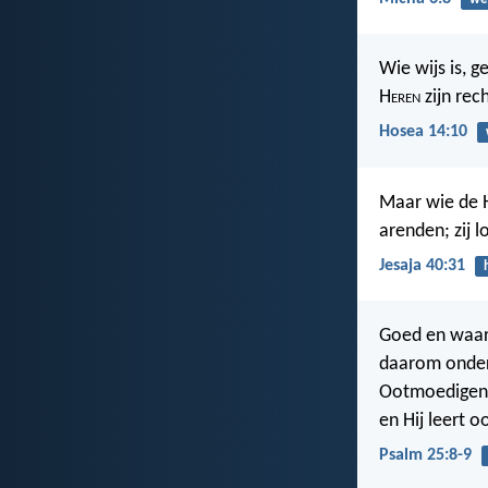
Wie wijs is, 
H
eren
zijn rec
Hosea 14:10
Maar wie de 
arenden; zij 
Jesaja 40:31
Goed en waara
daarom onder
Ootmoedigen d
en Hij leert 
Psalm 25:8-9