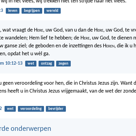
wij in het vlees, wij trekken niet ten strijde naar het vlees.
:3
leven
begrijpen
wereld
l, wat vraagt de H
ere
, uw God, van u dan de H
ere
, uw God, te v
 te wandelen; Hem lief te hebben; de H
ere
, uw God, te dienen
w ganse ziel; de geboden en de inzettingen des H
eren
, die ik u
n, opdat het u wèl ga.
m 10:12-13
wet
ontzag
zegen
u geen veroordeling voor hen, die in Christus Jezus zijn. Want
ens heeft u in Christus Jezus vrijgemaakt, van de wet der zond
2
wet
veroordeling
bevrijder
erde onderwerpen