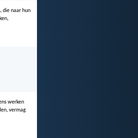
, die naar hun
ken,
iens werken
elen, vermag