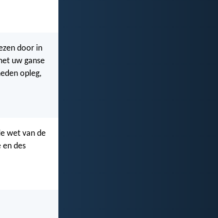
rezen door in
 met uw ganse
 heden opleg,
 de wet van de
e en des