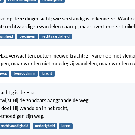
geve op deze dingen acht; wie verstandig is, erkenne ze. Want 
ht: rechtvaardigen wandelen daarop, maar overtreders struikel
wijsheid
begrijpen
rechtvaardigheid
H
ere
verwachten, putten nieuwe kracht; zij varen op met vleuge
lopen, maar worden niet moede; zij wandelen, maar worden ni
hoop
bemoediging
kracht
chtig is de H
ere
;
wijst Hij de zondaars aangaande de weg.
oet Hij wandelen in het recht,
ootmoedigen zijn weg.
rechtvaardigheid
nederigheid
leren