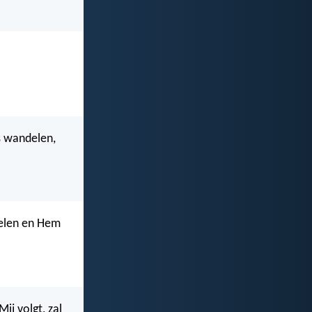
s wandelen,
delen en Hem
ij volgt, zal