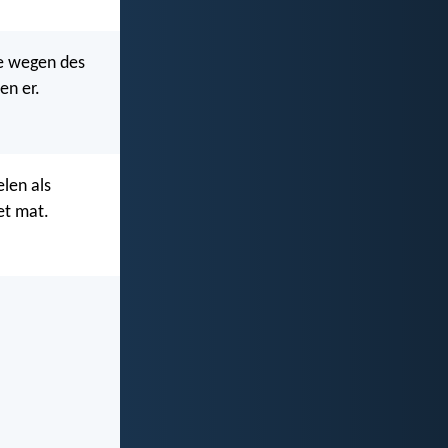
de wegen des
en er.
len als
et mat.