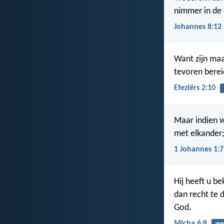
nimmer in de 
Johannes 8:12
Want zijn maa
tevoren berei
Efeziërs 2:10
Maar indien wi
met elkander; 
1 Johannes 1:7
Hij heeft u b
dan recht te 
God.
Micha 6:8
we