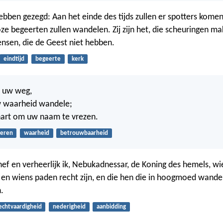
hebben gezegd: Aan het einde des tijds zullen er spotters komen
ze begeerten zullen wandelen. Zij zijn het, die scheuringen ma
ensen, die de Geest niet hebben.
eindtijd
begeerte
kerk
, uw weg,
w waarheid wandele;
hart om uw naam te vrezen.
leren
waarheid
betrouwbaarheid
ef en verheerlijk ik, Nebukadnessar, de Koning des hemels, w
 en wiens paden recht zijn, en die hen die in hoogmoed wand
.
echtvaardigheid
nederigheid
aanbidding