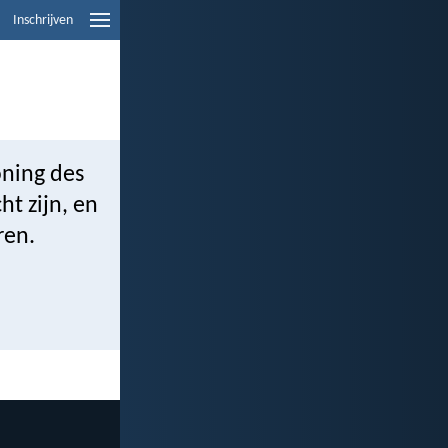
Inschrijven
oning des
t zijn, en
ren.