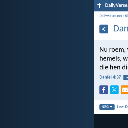
DailyVerse
DailyVerses.net
›
B
Dan
Nu roem, 
hemels, w
die hen d
Daniël 4:37
r
Lees
D
NBG