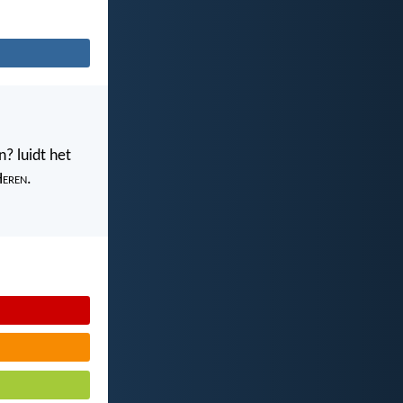
? luidt het
H
eren
.