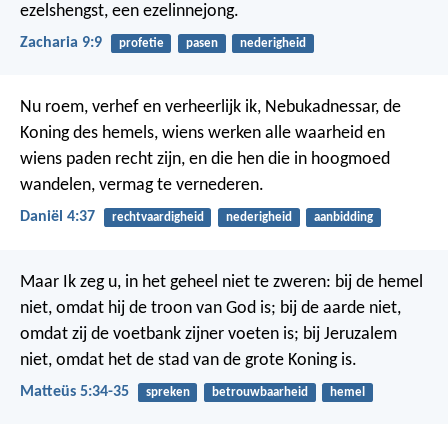
ezelshengst, een ezelinnejong.
Zacharia 9:9
profetie
pasen
nederigheid
Nu roem, verhef en verheerlijk ik, Nebukadnessar, de
Koning des hemels, wiens werken alle waarheid en
wiens paden recht zijn, en die hen die in hoogmoed
wandelen, vermag te vernederen.
Daniël 4:37
rechtvaardigheid
nederigheid
aanbidding
Maar Ik zeg u, in het geheel niet te zweren: bij de hemel
niet, omdat hij de troon van God is; bij de aarde niet,
omdat zij de voetbank zijner voeten is; bij Jeruzalem
niet, omdat het de stad van de grote Koning is.
Matteüs 5:34-35
spreken
betrouwbaarheid
hemel