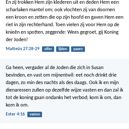
En zij trokken Hem zijn klederen uit en deden Hem een
scharlaken mantel om; ook vlochten zij van doornen
een kroon en zetten die op zijn hoofd en gaven Hem een
riet in zijn rechterhand. Toen vielen zij voor Hem op de
knieën en spotten, zeggende: Wees gegroet, gij Koning
der Joden!
Matteüs 27:28-29
offer
lijden
pasen
Ga heen, vergader al de Joden die zich in Susan
bevinden, en vast om mijnentwil: eet noch drinkt drie
dagen, zo min des nachts als des daags. Ook ik en mijn
dienaressen zullen op dezelfde wijze vasten en dan zal ik
tot de koning gaan ondanks het verbod; kom ik om, dan
kom ik om.
Ester 4:16
vasten