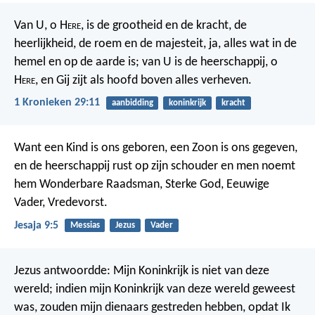
Van U, o H
ere
, is de grootheid en de kracht, de
heerlijkheid, de roem en de majesteit, ja, alles wat in de
hemel en op de aarde is; van U is de heerschappij, o
H
ere
, en Gij zijt als hoofd boven alles verheven.
1 Kronieken 29:11
aanbidding
koninkrijk
kracht
Want een Kind is ons geboren, een Zoon is ons gegeven,
en de heerschappij rust op zijn schouder en men noemt
hem Wonderbare Raadsman, Sterke God, Eeuwige
Vader, Vredevorst.
Jesaja 9:5
Messias
Jezus
Vader
Jezus antwoordde: Mijn Koninkrijk is niet van deze
wereld; indien mijn Koninkrijk van deze wereld geweest
was, zouden mijn dienaars gestreden hebben, opdat Ik