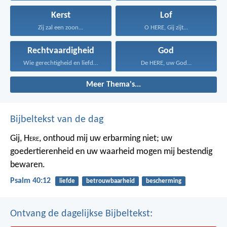
Kerst
Lof
Zij zal een zoon...
O HERE, Gij zijt...
Rechtvaardigheid
God
Wie gerechtigheid en liefde...
De HERE, uw God...
Meer Thema's...
Bijbeltekst van de dag
Gij, H
ere
, onthoud mij uw erbarming niet;
uw
goedertierenheid en uw waarheid
mogen mij bestendig
bewaren.
Psalm 40:12
liefde
betrouwbaarheid
bescherming
Ontvang de dagelijkse Bijbeltekst: