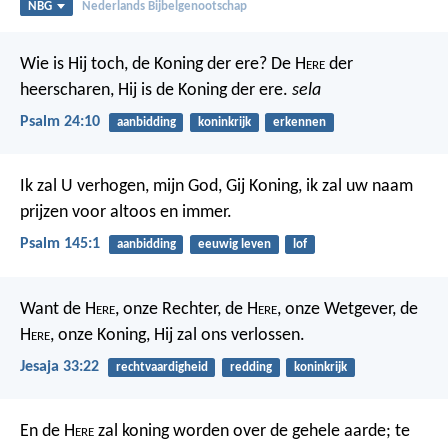
NBG
Nederlands Bijbelgenootschap
Wie is Hij toch, de Koning der ere?
De H
ere
der
heerscharen,
Hij is de Koning der ere.
sela
Psalm 24:10
aanbidding
koninkrijk
erkennen
Ik zal U verhogen, mijn God, Gij Koning,
ik zal uw naam
prijzen voor altoos en immer.
Psalm 145:1
aanbidding
eeuwig leven
lof
Want de H
ere
, onze Rechter, de H
ere
, onze Wetgever, de
H
ere
, onze Koning, Hij zal ons verlossen.
Jesaja 33:22
rechtvaardigheid
redding
koninkrijk
En de H
ere
zal koning worden over de gehele aarde; te