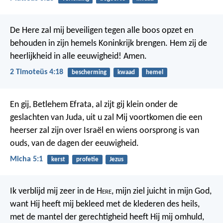
De Here zal mij beveiligen tegen alle boos opzet en
behouden in zijn hemels Koninkrijk brengen. Hem zij de
heerlijkheid in alle eeuwigheid! Amen.
2 Timoteüs 4:18
bescherming
kwaad
hemel
En gij, Betlehem Efrata, al zijt gij klein onder de
geslachten van Juda, uit u zal Mij voortkomen die een
heerser zal zijn over Israël en wiens oorsprong is van
ouds, van de dagen der eeuwigheid.
Micha 5:1
kerst
profetie
Jezus
Ik verblijd mij zeer in de H
ere
, mijn ziel juicht in mijn God,
want Hij heeft mij bekleed met de klederen des heils,
met de mantel der gerechtigheid heeft Hij mij omhuld,