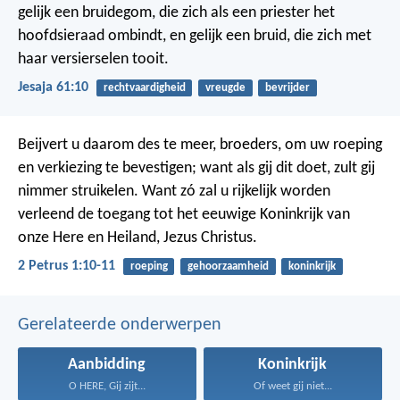
gelijk een bruidegom, die zich als een priester het
hoofdsieraad ombindt, en gelijk een bruid, die zich met
haar versierselen tooit.
Jesaja 61:10
rechtvaardigheid
vreugde
bevrijder
Beijvert u daarom des te meer, broeders, om uw roeping
en verkiezing te bevestigen; want als gij dit doet, zult gij
nimmer struikelen. Want zó zal u rijkelijk worden
verleend de toegang tot het eeuwige Koninkrijk van
onze Here en Heiland, Jezus Christus.
2 Petrus 1:10-11
roeping
gehoorzaamheid
koninkrijk
Gerelateerde onderwerpen
Aanbidding
Koninkrijk
O HERE, Gij zijt...
Of weet gij niet...