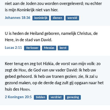
niet aan de Joden zou worden overgeleverd; nu echter
is mijn Koninkrijk niet van hier.
Johannes 18:36
koninkrijk
dienen
wereld
U is heden de Heiland geboren, namelijk Christus, de
Here, in de stad van David.
Lucas 2:11
Verlosser
Messias
kerst
Keer terug en zeg tot Hizkia, de vorst van mijn volk: zo
zegt de H
ere
, de God van uw vader David: Ik heb uw
gebed gehoord. Ik heb uw tranen gezien; zie, Ik zal u
gezond maken, op de derde dag zult gij opgaan naar het
huis des H
eren
.
2 Koningen 20:5
bidden
verdriet
genezing