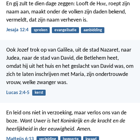
En gij zult te dien dage zeggen: Looft de H
ere
, roept zijn
naam aan, maakt onder de volken zijn daden bekend,
vermeldt, dat zijn naam verheven is.
Jesaja 12:4
spreken
evangelisatie
aanbidding
Ook Jozef trok op van Galilea, uit de stad Nazaret, naar
Judea, naar de stad van David, die Betlehem heet,
omdat hij uit het huis en het geslacht van David was, om
zich te laten inschrijven met Maria, zijn ondertrouwde
vrouw, welke zwanger was.
Lucas 2:4-5
kerst
En leid ons niet in verzoeking, maar verlos ons van de
boze.
Want Uwer is het Koninkrijk en de kracht en de
heerlijkheid in der eeuwigheid. Amen.
Matteüs 6:13
verleiding
begeerte
kwaad