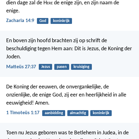
dien dage zal de H
ere
de enige zijn, en zijn naam de
enige.
Zacharia 14:9
God
koninkrijk
En boven zijn hoofd brachten zij op schrift de
beschuldiging tegen Hem aan: Dit is Jezus, de Koning der
Joden.
Matteüs 27:37
Jezus
pasen
kruisiging
De Koning der eeuwen, de onvergankelijke, de
onzienlijke, de enige God, zij eer en heerlijkheid in alle
eeuwigheid! Amen.
1 Timoteüs 1:17
aanbidding
almachtig
koninkrijk
Toen nu Jezus geboren was te Betlehem in Judea, in de