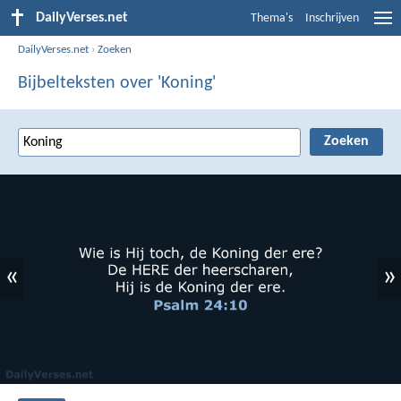
DailyVerses.net
Thema's
Inschrijven
DailyVerses.net
›
Zoeken
Bijbelteksten over 'Koning'
«
»