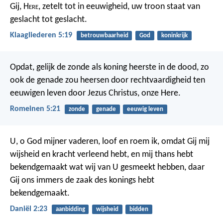
Gij, H
ere
, zetelt tot in eeuwigheid,
uw troon staat van
geslacht tot geslacht.
Klaagliederen 5:19
betrouwbaarheid
God
koninkrijk
Opdat, gelijk de zonde als koning heerste in de dood, zo
ook de genade zou heersen door rechtvaardigheid ten
eeuwigen leven door Jezus Christus, onze Here.
Romeinen 5:21
zonde
genade
eeuwig leven
U, o God mijner vaderen, loof en roem ik, omdat Gij mij
wijsheid en kracht verleend hebt, en mij thans hebt
bekendgemaakt wat wij van U gesmeekt hebben, daar
Gij ons immers de zaak des konings hebt
bekendgemaakt.
Daniël 2:23
aanbidding
wijsheid
bidden