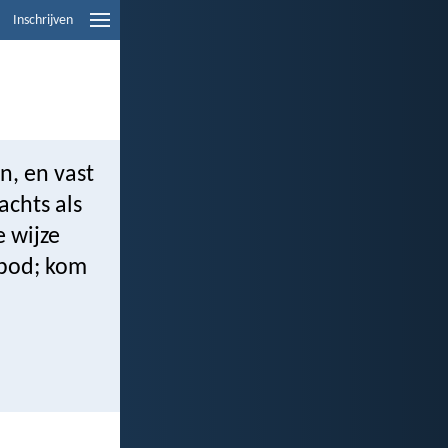
Inschrijven
n, en vast
achts als
e wijze
rbod; kom