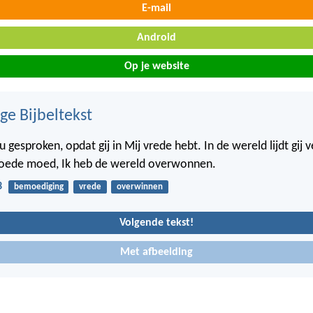
E-mail
Android
Op je website
ge Bijbeltekst
 u gesproken, opdat gij in Mij vrede hebt. In de wereld lijdt gij 
oede moed, Ik heb de wereld overwonnen.
3
bemoediging
vrede
overwinnen
Volgende tekst!
Met afbeelding