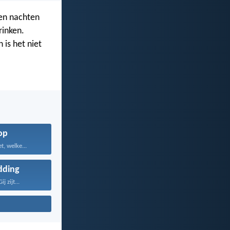
 en nachten
rinken.
 is het niet
op
, welke...
dding
j zijt...