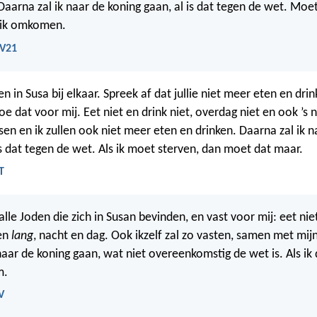
Daarna zal ik naar de koning gaan, al is dat tegen de wet. Mo
l ik omkomen.
BV21
n in Susa bij elkaar. Spreek af dat jullie niet meer eten en drin
e dat voor mij. Eet niet en drink niet, overdag niet en ook ’s n
sen en ik zullen ook niet meer eten en drinken. Daarna zal ik n
is dat tegen de wet. Als ik moet sterven, dan moet dat maar.
T
lle Joden die zich in Susan bevinden, en vast voor mij: eet nie
gen
lang
, nacht en dag. Ook ikzelf zal zo vasten, samen met mij
 naar de koning gaan, wat niet overeenkomstig de wet is. Als i
m.
V