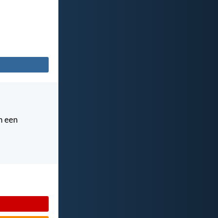
n een