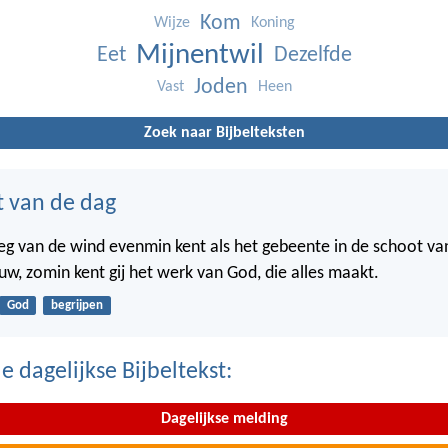
Kom
Wijze
Koning
Mijnentwil
Eet
Dezelfde
Joden
Vast
Heen
Zoek naar Bijbelteksten
t van de dag
weg van de wind evenmin kent als het gebeente in de schoot va
w, zomin kent gij het werk van God, die alles maakt.
God
begrijpen
 dagelijkse Bijbeltekst:
Dagelijkse melding