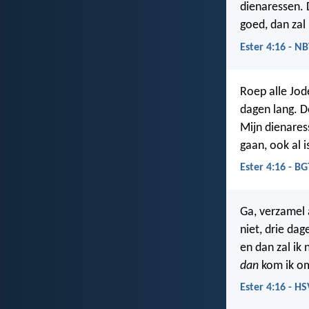
dienaressen. 
goed, dan za
Ester 4:16 - N
Roep alle Jode
dagen lang. Do
Mijn dienares
gaan, ook al 
Ester 4:16 - BG
Ga, verzamel a
niet, drie da
en dan zal ik
dan
kom ik o
Ester 4:16 - HS