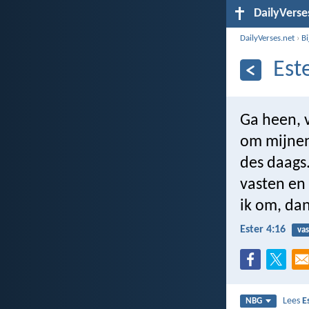
DailyVerse
DailyVerses.net
›
B
Est
Ga heen, v
om mijnent
des daags.
vasten en
ik om, da
Ester 4:16
va
Lees
E
NBG