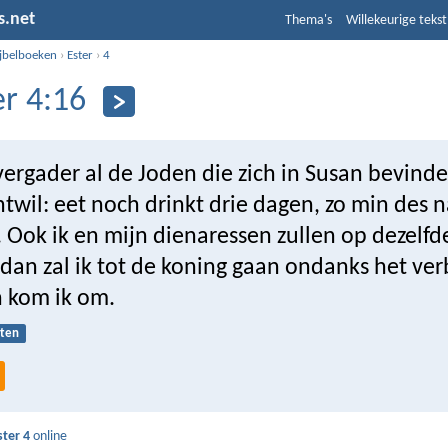
s.net
Thema's
Willekeurige tekst
ijbelboeken
›
Ester
›
4
er 4:16
ergader al de Joden die zich in Susan bevinde
wil: eet noch drinkt drie dagen, zo min des n
 Ook ik en mijn dienaressen zullen op dezelfd
 dan zal ik tot de koning gaan ondanks het ve
n kom ik om.
sten
ster 4
online