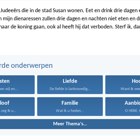
 Judeeërs die in de stad Susan wonen. Eet en drink drie dagen
en mijn dienaressen zullen drie dagen en nachten niet eten en d
naar de koning gaan, ook al heeft hij dat verboden. Sterf ik, dan
erde onderwerpen
sten
Liefde
Ho
en wij en...
De liefde is lankmoedig...
Want Ik weet
loof
Familie
Aanbi
zeg Ik u...
Wat ik u heden...
O HERE, Gi
Meer Thema's...