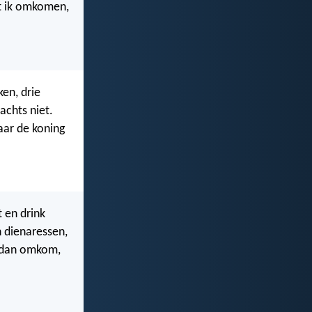
et ik omkomen,
ken, drie
achts niet.
aar de koning
t en drink
n dienaressen,
k dan omkom,