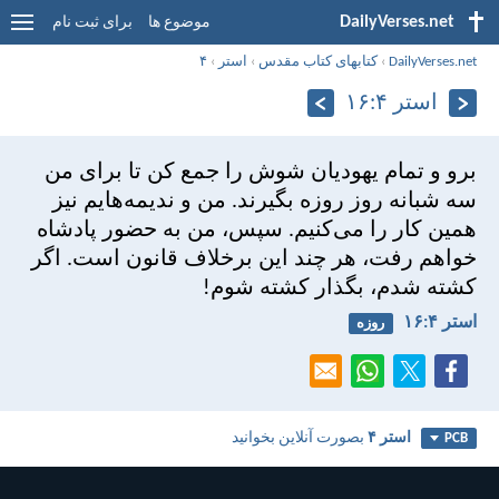
DailyVerses.net
موضوع ها
برای ثبت نام
DailyVerses.net
›
کتابهای کتاب مقدس
›
استر
›
۴
استر ۴:‏۱۶
برو و تمام يهوديان شوش را جمع كن تا برای من
سه شبانه روز روزه بگيرند. من و نديمه‌هايم نيز
همين كار را می‌كنيم. سپس، من به حضور پادشاه
خواهم رفت، هر چند اين برخلاف قانون است. اگر
كشته شدم، بگذار كشته شوم!
استر ۴:‏۱۶
روزه
استر ۴
بصورت آنلاین بخوانید
PCB