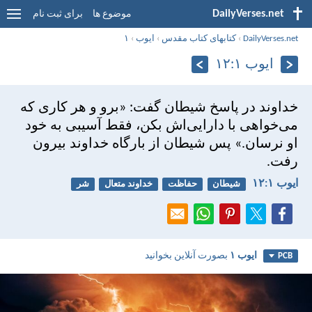
DailyVerses.net
موضوع ها
برای ثبت نام
DailyVerses.net
›
کتابهای کتاب مقدس
›
ايوب
›
۱
ايوب ۱:‏۱۲
خداوند در پاسخ شيطان گفت: «برو و هر كاری كه
می‌خواهی با دارايی‌اش بكن، فقط آسيبی به خود
او نرسان.» پس شيطان از بارگاه خداوند بيرون
رفت.
ايوب ۱:‏۱۲
شیطان
حفاظت
خداوند متعال
شر
ايوب ۱
بصورت آنلاین بخوانید
PCB