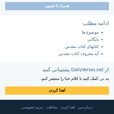
همراه با تصویر
ادامه مطلب
موضوع ها
بایگانی
کتابهای کتاب مقدس
آیه معروف کتاب مقدس
از DailyVerses.net پشتیبانی کنید
به
من
کمک کنید تا کلام خدا را منتشر کنم:
اهدا کردن
درباره من
اهدا کردن
مخاطب
حریم خصوصی