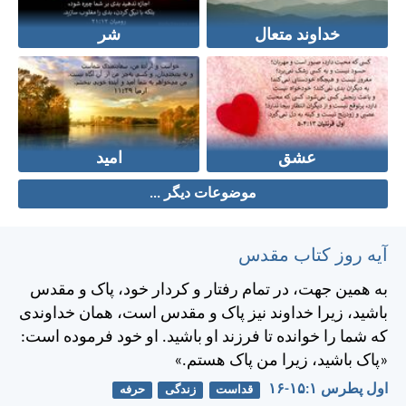
خداوند متعال
شر
عشق
امید
موضوعات دیگر ...
آیه روز کتاب مقدس
به همين جهت، در تمام رفتار و كردار خود، پاک و مقدس
باشيد، زيرا خداوند نيز پاک و مقدس است، همان خداوندی
كه شما را خوانده تا فرزند او باشيد. او خود فرموده است:
«پاک باشيد، زيرا من پاک هستم.»
اول پطرس ۱:‏۱۵-‏۱۶
قداست
زندگی
حرفه