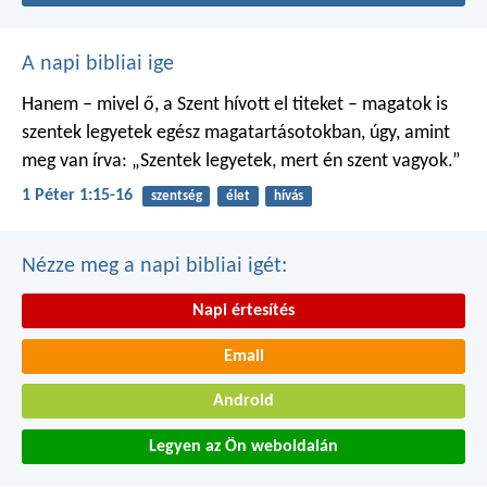
A napi bibliai ige
Hanem – mivel ő, a Szent hívott el titeket – magatok is
szentek legyetek egész magatartásotokban, úgy, amint
meg van írva: „Szentek legyetek, mert én szent vagyok.”
1 Péter 1:15-16
szentség
élet
hívás
Nézze meg a napi bibliai igét:
Napi értesítés
Email
Android
Legyen az Ön weboldalán