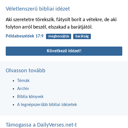
Véletlenszerű bibliai idézet
Aki szeretetre törekszik,
fátyolt borít a vétekre,
de aki
folyton arról beszél,
elszakad a barátjától.
Példabeszédek 17:9
megbocsájtás
barátság
Következő idézet!
Olvasson tovább
Témák
Archív
Biblia könyvek
A legnépszerűbb bibliai idézetek
Támogassa a DailyVerses.net-t