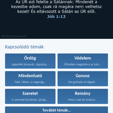
Kapcsolódó témák
Ördög
Védelem
Legyetek józanok, vigyázzatok, mert...
Öltsétek magatokra az Isten...
Mindenható
Gonosz
Tied, URam, a nagyság...
Ne győzzön le téged...
Szeretet
Remény
A szeretet türelmes, jóságos...
Mert csak én tudom...
További témák...