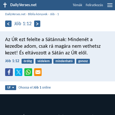
DailyVerses.net
Témák
Feliratkozás
DailyVerses.net
›
Biblia könyvek
›
Jób
›
1
Jób 1:12
Az ÚR ezt felelte a Sátánnak: Mindenét a
kezedbe adom, csak rá magára nem vethetsz
kezet! És eltávozott a Sátán az ÚR elől.
Jób 1:12
ördög
védelem
mindenható
gonosz
Olvassa el
Jób 1
online
UF