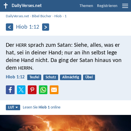
DailyVerses.net
Themen
Registrieren
DailyVerses.net
›
Bibel Bücher
›
Hiob
›
1
Hiob 1:12
Der
sprach zum Satan: Siehe, alles, was er
HERR
hat, sei in deiner Hand; nur an ihn selbst lege
deine Hand nicht. Da ging der Satan hinaus von
dem
.
HERRN
Hiob 1:12
Teufel
Schutz
Allmächtig
Übel
Lesen Sie
Hiob 1
online
LUT